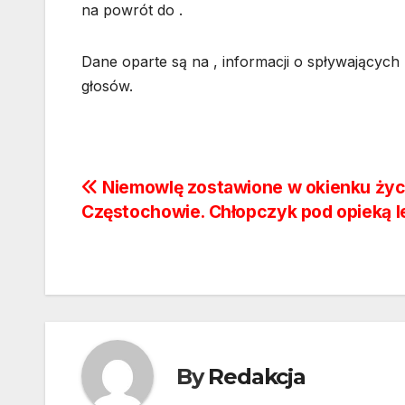
na powrót do .
Dane oparte są na , informacji o spływający
głosów.
Nawigacja
Niemowlę zostawione w okienku życ
Częstochowie. Chłopczyk pod opieką l
wpisu
By
Redakcja