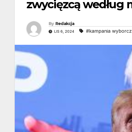
zwycięzcą według
By
Redakcja
#kampania wyborcz
LIS 6, 2024