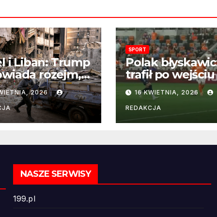
SPORT
el i Liban: Trump
Polak błyskawic
wiada rozejm,
trafił po wejściu
 perspektywa
boisko – gol już
WIETNIA, 2026
16 KWIETNIA, 2026
ńczenia wojny
22 sekundach!
ż odległa
CJA
REDAKCJA
NASZE SERWISY
199.pl