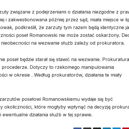
uty związane z podejrzeniami o działania niezgodne z pr
i zakwestionowana później przez sąd, miała miejsce w li
wak, podkreślił, że zarzuty tym razem będą identyczne j
zności poseł Romanowski nie może zostać oskarżony. De
 nieobecności na wezwanie służb zależy od prokuratora.
e poseł będzie starał się stawić na wezwanie. Prokuratur
 procederze. Dotyczy to rzekomego manipulowania
ci w okresie . Według prokuratorów, działania te miały
e zarzutów posełowi Romanowskiemu wydaje się być
 okoliczności, które mogłyby wpłynąć na decyzję prokura
i ewentualne działania służb w tej sprawie.