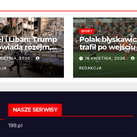
SPORT
el i Liban: Trump
Polak błyskawic
wiada rozejm,
trafił po wejściu
 perspektywa
boisko – gol już
WIETNIA, 2026
16 KWIETNIA, 2026
ńczenia wojny
22 sekundach!
ż odległa
CJA
REDAKCJA
NASZE SERWISY
199.pl