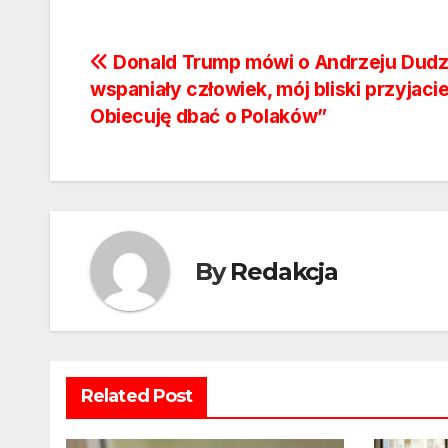
Nawigacja
Donald Trump mówi o Andrzeju Dudzi
wspaniały człowiek, mój bliski przyjacie
wpisu
Obiecuję dbać o Polaków”
By
Redakcja
Related Post