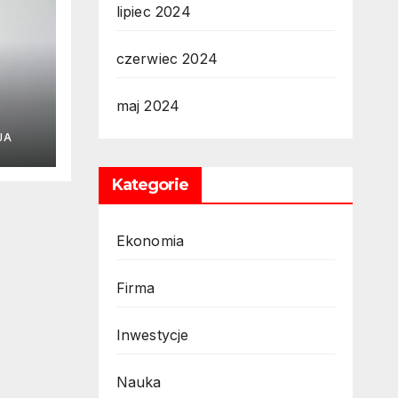
lipiec 2024
czerwiec 2024
maj 2024
j
JA
gu
Kategorie
Ekonomia
Firma
Inwestycje
Nauka