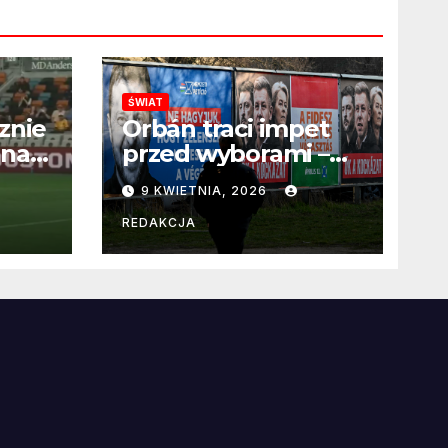
ŚWIAT
znie
Orbán traci impet
 na
przed wyborami –
 po
węgierska
9 KWIETNIA, 2026
propaganda
przestaje
REDAKCJA
przekonywać