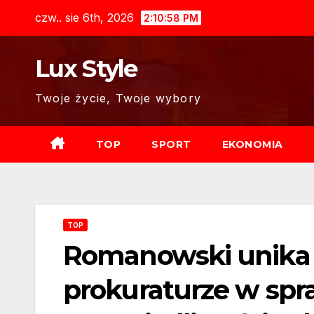
Skip
czw.. sie 6th, 2026
2:10:59 PM
to
content
Lux Style
Twoje życie, Twoje wybory
TOP
SPORT
EKONOMIA
TOP
Romanowski unika s
prokuraturze w sp