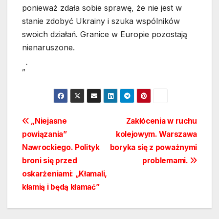
ponieważ zdała sobie sprawę, że nie jest w
stanie zdobyć Ukrainy i szuka wspólników
swoich działań. Granice w Europie pozostają
nienaruszone.
„`
Nawigacja
„Niejasne
Zakłócenia w ruchu
powiązania”
kolejowym. Warszawa
wpisu
Nawrockiego. Polityk
boryka się z poważnymi
broni się przed
problemami.
oskarżeniami: „Kłamali,
kłamią i będą kłamać”