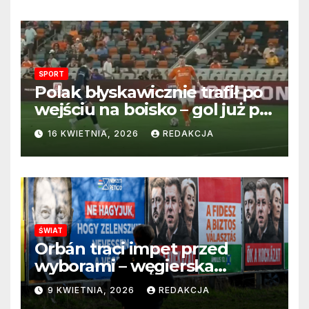
SPORT
Polak błyskawicznie trafił po
wejściu na boisko – gol już po
22 sekundach!
16 KWIETNIA, 2026
REDAKCJA
ŚWIAT
Orbán traci impet przed
wyborami – węgierska
propaganda przestaje
9 KWIETNIA, 2026
REDAKCJA
przekonywać