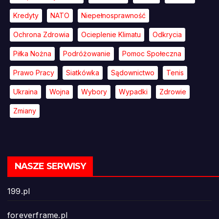
Kredyty
NATO
Niepełnosprawność
Ochrona Zdrowia
Ocieplenie Klimatu
Odkrycia
Piłka Nożna
Podróżowanie
Pomoc Społeczna
Prawo Pracy
Siatkówka
Sądownictwo
Tenis
Ukraina
Wojna
Wybory
Wypadki
Zdrowie
Zmiany
NASZE SERWISY
199.pl
foreverframe.pl