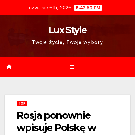
Skip
czw.. sie 6th, 2026
8:44:00 PM
to
content
Lux Style
Twoje życie, Twoje wybory
TOP
Rosja ponownie
wpisuje Polskę w