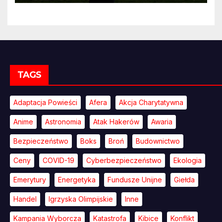
TAGS
Adaptacja Powieści
Afera
Akcja Charytatywna
Anime
Astronomia
Atak Hakerów
Awaria
Bezpieczeństwo
Boks
Broń
Budownictwo
Ceny
COVID-19
Cyberbezpieczeństwo
Ekologia
Emerytury
Energetyka
Fundusze Unijne
Giełda
Handel
Igrzyska Olimpijskie
Inne
Kampania Wyborcza
Katastrofa
Kibice
Konflikt