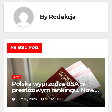
By
Redakcja
Related Post
TOP
Polska wyprzedza USA w
prestiżowym rankingu. Nowy
układ sił na świecie?
STY 15, 2026
REDAKCJA