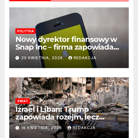
POLITYKA
Nowy dyrektor finansowy w
Snap Inc – firma zapowiada
zmianę na kluczowym
20 KWIETNIA, 2026
REDAKCJA
stanowisku
ŚWIAT
Izrael i Liban: Trump
zapowiada rozejm, lecz
perspektywa zakończenia
16 KWIETNIA, 2026
REDAKCJA
wojny wciąż odległa