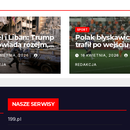
SPORT
el i Liban: Trump
Polak błyskawic
wiada rozejm,
trafił po wejściu
 perspektywa
boisko – gol już
WIETNIA, 2026
16 KWIETNIA, 2026
ńczenia wojny
22 sekundach!
ż odległa
CJA
REDAKCJA
NASZE SERWISY
199.pl