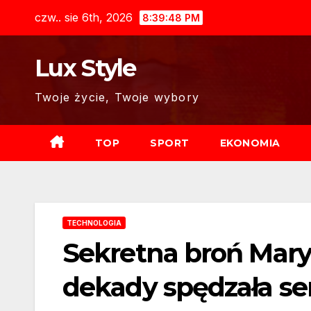
Skip
czw.. sie 6th, 2026
8:39:50 PM
to
content
Lux Style
Twoje życie, Twoje wybory
TOP
SPORT
EKONOMIA
TECHNOLOGIA
Sekretna broń Mary
dekady spędzała s