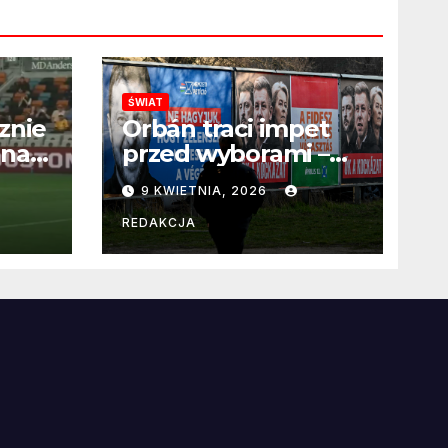
ŚWIAT
znie
Orbán traci impet
 na
przed wyborami –
 po
węgierska
9 KWIETNIA, 2026
propaganda
przestaje
REDAKCJA
przekonywać