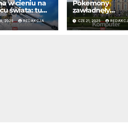
a w cieniu na
Pokemony
cu świata: tu
zawładnęły
żują się interesy
Paryżem – relacj
8, 2025
REDAKCJA
CZE 21, 2025
REDAKC
stkich
pierwszej ręki
arstw