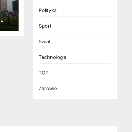
Polityka
a z
JA
Sport
Świat
Technologia
TOP
Zdrowie