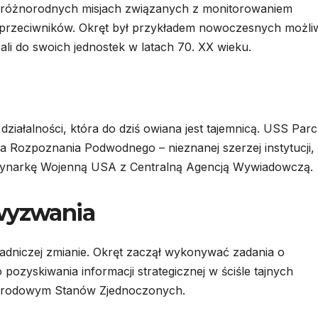
 różnorodnych misjach związanych z monitorowaniem
 przeciwników. Okręt był przykładem nowoczesnych możli
li do swoich jednostek w latach 70. XX wieku.
ziałalności, która do dziś owiana jest tajemnicą. USS Par
 Rozpoznania Podwodnego – nieznanej szerzej instytucji,
arynarkę Wojenną USA z Centralną Agencją Wywiadowczą.
 wyzwania
adniczej zmianie. Okręt zaczął wykonywać zadania o
zyskiwania informacji strategicznej w ściśle tajnych
arodowym Stanów Zjednoczonych.