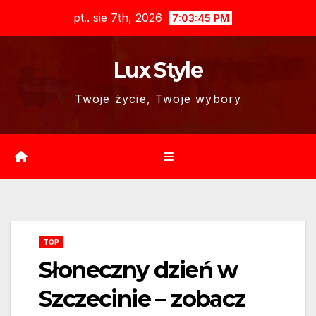
Skip
pt.. sie 7th, 2026
7:03:46 PM
to
content
Lux Style
Twoje życie, Twoje wybory
TOP
Słoneczny dzień w
Szczecinie – zobacz