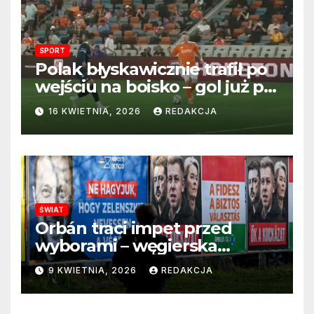
SPORT
Polak błyskawicznie trafił po
wejściu na boisko – gol już po
22 sekundach!
16 KWIETNIA, 2026
REDAKCJA
ŚWIAT
Orbán traci impet przed
wyborami – węgierska
propaganda przestaje
9 KWIETNIA, 2026
REDAKCJA
przekonywać