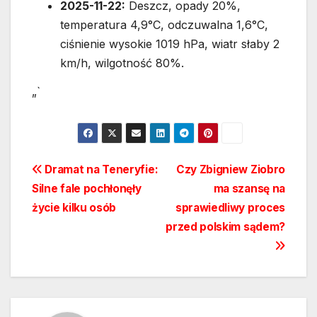
2025-11-22:
Deszcz, opady 20%,
temperatura 4,9°C, odczuwalna 1,6°C,
ciśnienie wysokie 1019 hPa, wiatr słaby 2
km/h, wilgotność 80%.
„`
Nawigacja
Dramat na Teneryfie:
Czy Zbigniew Ziobro
Silne fale pochłonęły
ma szansę na
wpisu
życie kilku osób
sprawiedliwy proces
przed polskim sądem?