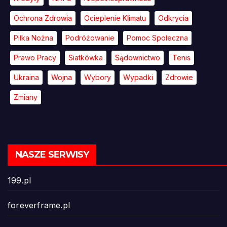
Ochrona Zdrowia
Ocieplenie Klimatu
Odkrycia
Piłka Nożna
Podróżowanie
Pomoc Społeczna
Prawo Pracy
Siatkówka
Sądownictwo
Tenis
Ukraina
Wojna
Wybory
Wypadki
Zdrowie
Zmiany
NASZE SERWISY
199.pl
foreverframe.pl