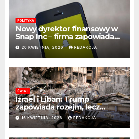
POLITYKA
Nowy dyrektor finansowy w
Snap Inc – firma zapowiada
zmianę na kluczowym
20 KWIETNIA, 2026
REDAKCJA
stanowisku
ŚWIAT
Izrael i Liban: Trump
zapowiada rozejm, lecz
perspektywa zakończenia
16 KWIETNIA, 2026
REDAKCJA
wojny wciąż odległa