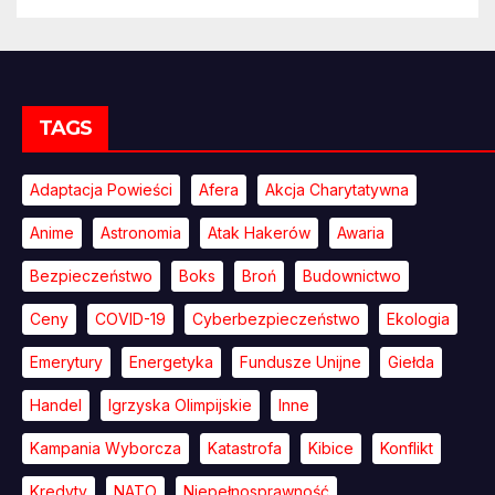
TAGS
Adaptacja Powieści
Afera
Akcja Charytatywna
Anime
Astronomia
Atak Hakerów
Awaria
Bezpieczeństwo
Boks
Broń
Budownictwo
Ceny
COVID-19
Cyberbezpieczeństwo
Ekologia
Emerytury
Energetyka
Fundusze Unijne
Giełda
Handel
Igrzyska Olimpijskie
Inne
Kampania Wyborcza
Katastrofa
Kibice
Konflikt
Kredyty
NATO
Niepełnosprawność