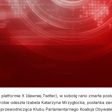
a platformie X (dawniej Twitter), w sobotę rano zmarła posł
robie odeszła Izabela Katarzyna Mrzygłocka, posłanka zie
, wiceprzewodnicząca Klubu Parlamentarnego Koalicja Obywate