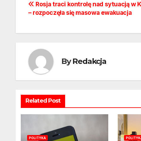
Nawigacja
Rosja traci kontrolę nad sytuacją w 
– rozpoczęła się masowa ewakuacja
wpisu
By
Redakcja
Related Post
POLITYKA
POLITYK