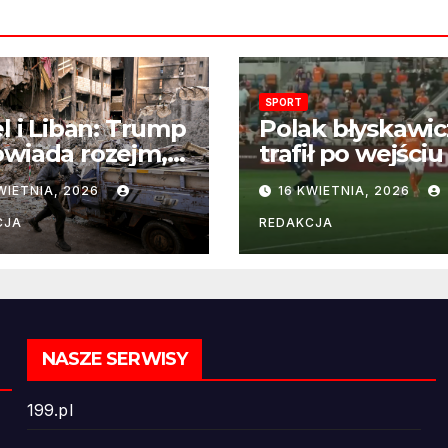
SPORT
el i Liban: Trump
Polak błyskawic
wiada rozejm,
trafił po wejściu
 perspektywa
boisko – gol już
WIETNIA, 2026
16 KWIETNIA, 2026
ńczenia wojny
22 sekundach!
ż odległa
CJA
REDAKCJA
NASZE SERWISY
199.pl