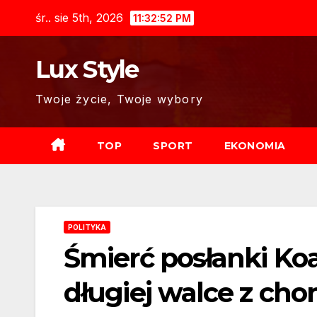
Skip
śr.. sie 5th, 2026
11:32:54 PM
to
content
Lux Style
Twoje życie, Twoje wybory
TOP
SPORT
EKONOMIA
POLITYKA
Śmierć posłanki Koa
długiej walce z cho