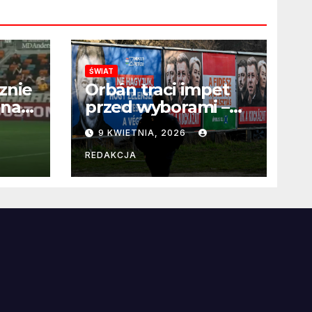
ŚWIAT
znie
Orbán traci impet
 na
przed wyborami –
 po
węgierska
9 KWIETNIA, 2026
propaganda
przestaje
REDAKCJA
przekonywać