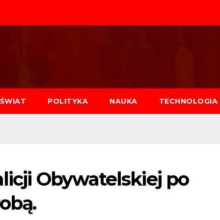
ŚWIAT
POLITYKA
NAUKA
TECHNOLOGIA
licji Obywatelskiej po
robą.