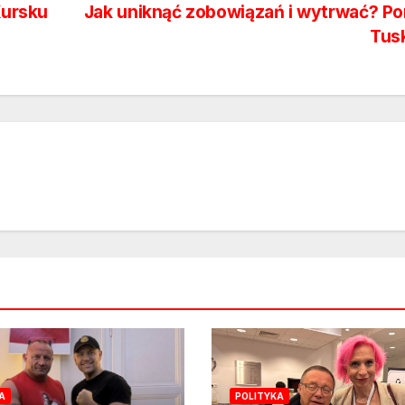
Kursku
Jak uniknąć zobowiązań i wytrwać? P
Tus
A
POLITYKA