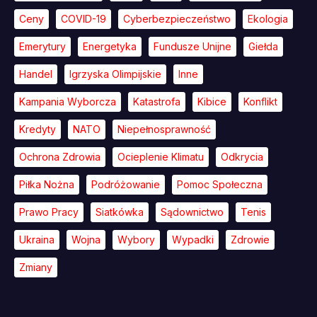
Ceny
COVID-19
Cyberbezpieczeństwo
Ekologia
Emerytury
Energetyka
Fundusze Unijne
Giełda
Handel
Igrzyska Olimpijskie
Inne
Kampania Wyborcza
Katastrofa
Kibice
Konflikt
Kredyty
NATO
Niepełnosprawność
Ochrona Zdrowia
Ocieplenie Klimatu
Odkrycia
Piłka Nożna
Podróżowanie
Pomoc Społeczna
Prawo Pracy
Siatkówka
Sądownictwo
Tenis
Ukraina
Wojna
Wybory
Wypadki
Zdrowie
Zmiany