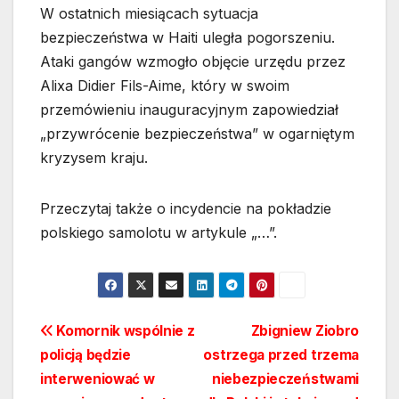
W ostatnich miesiącach sytuacja
bezpieczeństwa w Haiti uległa pogorszeniu.
Ataki gangów wzmogło objęcie urzędu przez
Alixa Didier Fils-Aime, który w swoim
przemówieniu inauguracyjnym zapowiedział
„przywrócenie bezpieczeństwa” w ogarniętym
kryzysem kraju.
Przeczytaj także o incydencie na pokładzie
polskiego samolotu w artykule „…”.
Nawigacja
Komornik wspólnie z
Zbigniew Ziobro
policją będzie
ostrzega przed trzema
wpisu
interweniować w
niebezpieczeństwami