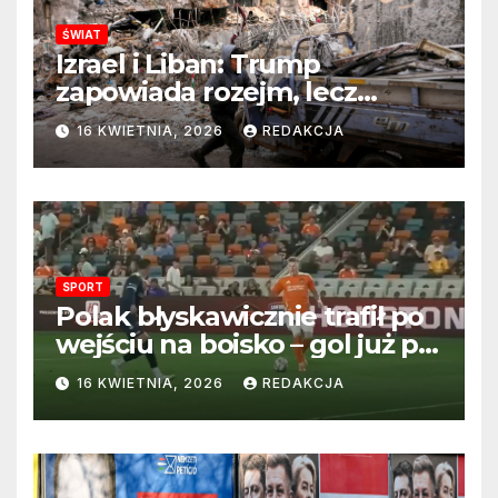
ŚWIAT
Izrael i Liban: Trump
zapowiada rozejm, lecz
perspektywa zakończenia
16 KWIETNIA, 2026
REDAKCJA
wojny wciąż odległa
SPORT
Polak błyskawicznie trafił po
wejściu na boisko – gol już po
22 sekundach!
16 KWIETNIA, 2026
REDAKCJA