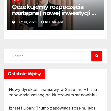
TOP
Oczekujemy rozpoczęcia
następnej nowej inwestycji w
ciągu najbliższego półrocza
STY 13, 2026
REDAKCJA
Ostatnie Wpisy
Nowy dyrektor finansowy w Snap Inc – firma
zapowiada zmianę na kluczowym stanowisku
Izrael i Liban: Trump zapowiada rozejm, lecz