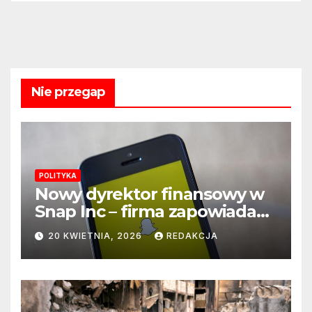
Nie przegap
POLITYKA
Nowy dyrektor finansowy w
Snap Inc – firma zapowiada
zmianę na kluczowym
20 KWIETNIA, 2026
REDAKCJA
stanowisku