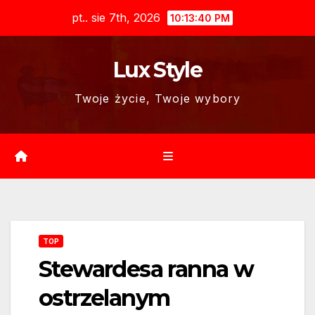
Skip
pt.. sie 7th, 2026
10:13:41 PM
to
content
Lux Style
Twoje życie, Twoje wybory
TOP
Stewardesa ranna w
ostrzelanym