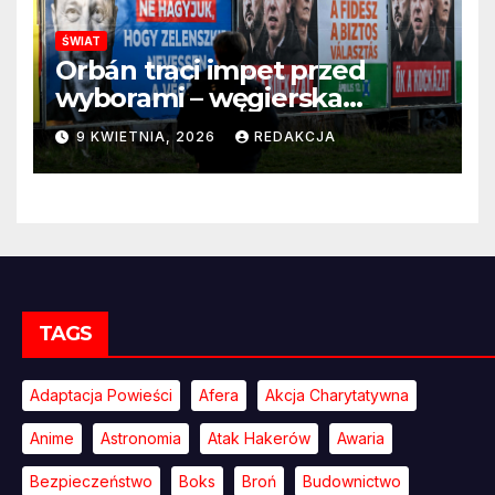
ŚWIAT
Orbán traci impet przed
wyborami – węgierska
propaganda przestaje
9 KWIETNIA, 2026
REDAKCJA
przekonywać
TAGS
Adaptacja Powieści
Afera
Akcja Charytatywna
Anime
Astronomia
Atak Hakerów
Awaria
Bezpieczeństwo
Boks
Broń
Budownictwo