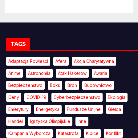
TAGS
Adaptacja Powieści
Afera
Akcja Charytatywna
Anime
Astronomia
Atak Hakerów
Awaria
Bezpieczeństwo
Boks
Broń
Budownictwo
Ceny
COVID-19
Cyberbezpieczeństwo
Ekologia
Emerytury
Energetyka
Fundusze Unijne
Giełda
Handel
Igrzyska Olimpijskie
Inne
Kampania Wyborcza
Katastrofa
Kibice
Konflikt