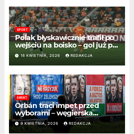
SPORT
Polak błyskawicznie trafił po
wejściu na boisko – gol już po
22 sekundach!
16 KWIETNIA, 2026
REDAKCJA
ŚWIAT
Orbán traci impet przed
wyborami – węgierska
propaganda przestaje
9 KWIETNIA, 2026
REDAKCJA
przekonywać