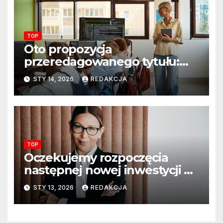
TOP
Oto propozycja
przeredagowanego tytułu:
Resort edukacji szkoli
STY 14, 2026
REDAKCJA
nauczycieli z wykorzystania
sztucznej inteligencji. AI
pojawi się na zajęciach
szkolnych
TOP
Oczekujemy rozpoczęcia
następnej nowej inwestycji w
ciągu najbliższego półrocza
STY 13, 2026
REDAKCJA