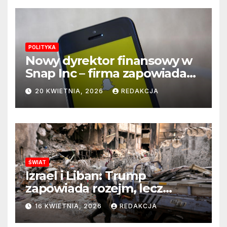
POLITYKA
Nowy dyrektor finansowy w
Snap Inc – firma zapowiada
zmianę na kluczowym
20 KWIETNIA, 2026
REDAKCJA
stanowisku
ŚWIAT
Izrael i Liban: Trump
zapowiada rozejm, lecz
perspektywa zakończenia
16 KWIETNIA, 2026
REDAKCJA
wojny wciąż odległa