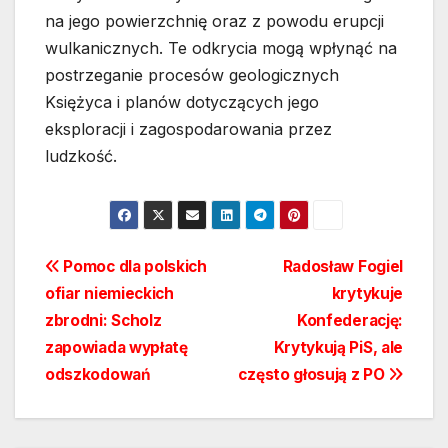
na jego powierzchnię oraz z powodu erupcji
wulkanicznych. Te odkrycia mogą wpłynąć na
postrzeganie procesów geologicznych
Księżyca i planów dotyczących jego
eksploracji i zagospodarowania przez
ludzkość.
Nawigacja
Pomoc dla polskich
Radosław Fogiel
ofiar niemieckich
krytykuje
wpisu
zbrodni: Scholz
Konfederację:
zapowiada wypłatę
Krytykują PiS, ale
odszkodowań
często głosują z PO