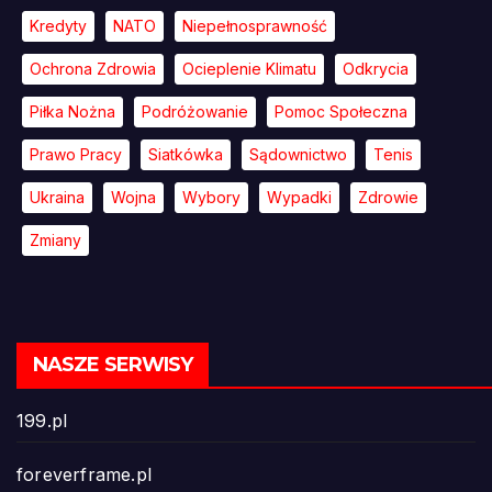
Kredyty
NATO
Niepełnosprawność
Ochrona Zdrowia
Ocieplenie Klimatu
Odkrycia
Piłka Nożna
Podróżowanie
Pomoc Społeczna
Prawo Pracy
Siatkówka
Sądownictwo
Tenis
Ukraina
Wojna
Wybory
Wypadki
Zdrowie
Zmiany
NASZE SERWISY
199.pl
foreverframe.pl