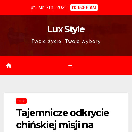
Skip
pt.. sie 7th, 2026
11:06:00 AM
to
content
Lux Style
Twoje życie, Twoje wybory
TOP
Tajemnicze odkrycie
chińskiej misji na