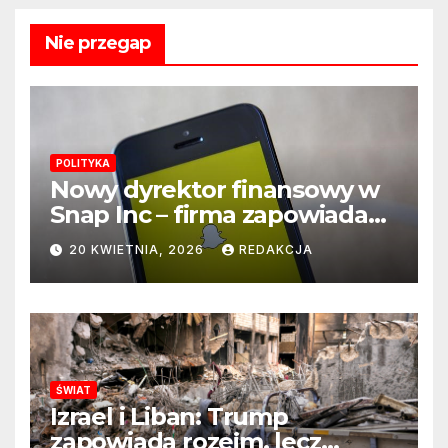
Nie przegap
POLITYKA
Nowy dyrektor finansowy w
Snap Inc – firma zapowiada
zmianę na kluczowym
20 KWIETNIA, 2026
REDAKCJA
stanowisku
ŚWIAT
Izrael i Liban: Trump
zapowiada rozejm, lecz