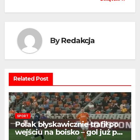
By
Redakcja
Related Post
SPORT
Polak błyskawicznie trafił po
wejściu na boisko – gol już po
22 sekundach!