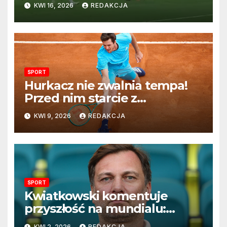
KWI 16, 2026
REDAKCJA
SPORT
Hurkacz nie zwalnia tempa!
Przed nim starcie z
Vacherotem w trzeciej
KWI 9, 2026
REDAKCJA
rundzie Monte Carlo
SPORT
Kwiatkowski komentuje
przyszłość na mundialu:
„Rozważamy rezygnację”
KWI 2, 2026
REDAKCJA