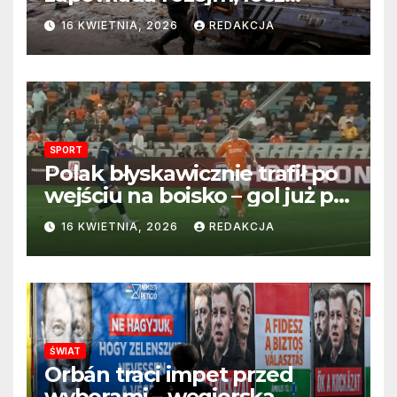
perspektywa zakończenia
16 KWIETNIA, 2026
REDAKCJA
wojny wciąż odległa
SPORT
Polak błyskawicznie trafił po
wejściu na boisko – gol już po
22 sekundach!
16 KWIETNIA, 2026
REDAKCJA
ŚWIAT
Orbán traci impet przed
wyborami – węgierska