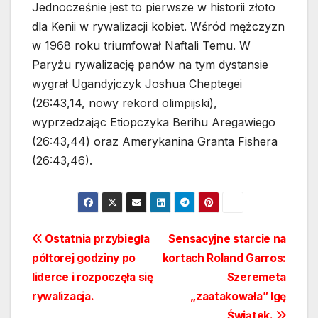
Jednocześnie jest to pierwsze w historii złoto
dla Kenii w rywalizacji kobiet. Wśród mężczyzn
w 1968 roku triumfował Naftali Temu. W
Paryżu rywalizację panów na tym dystansie
wygrał Ugandyjczyk Joshua Cheptegei
(26:43,14, nowy rekord olimpijski),
wyprzedzając Etiopczyka Berihu Aregawiego
(26:43,44) oraz Amerykanina Granta Fishera
(26:43,46).
Nawigacja
Ostatnia przybiegła
Sensacyjne starcie na
półtorej godziny po
kortach Roland Garros:
wpisu
liderce i rozpoczęła się
Szeremeta
rywalizacja.
„zaatakowała” Igę
Świątek.