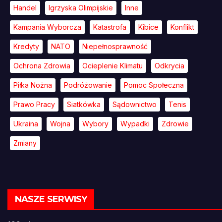
Handel
Igrzyska Olimpijskie
Inne
Kampania Wyborcza
Katastrofa
Kibice
Konflikt
Kredyty
NATO
Niepełnosprawność
Ochrona Zdrowia
Ocieplenie Klimatu
Odkrycia
Piłka Nożna
Podróżowanie
Pomoc Społeczna
Prawo Pracy
Siatkówka
Sądownictwo
Tenis
Ukraina
Wojna
Wybory
Wypadki
Zdrowie
Zmiany
NASZE SERWISY