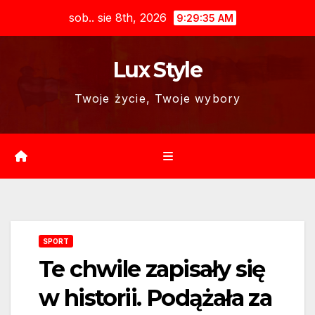
Skip
sob.. sie 8th, 2026
9:29:36 AM
to
content
Lux Style
Twoje życie, Twoje wybory
SPORT
Te chwile zapisały się
w historii. Podążała za