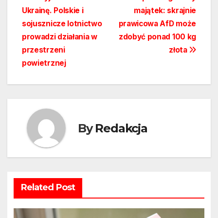
Nawigacja
Ukrainę. Polskie i
majątek: skrajnie
wpisu
sojusznicze lotnictwo
prawicowa AfD może
prowadzi działania w
zdobyć ponad 100 kg
przestrzeni
złota
powietrznej
By
Redakcja
Related Post