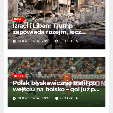
ŚWIAT
Izrael i Liban: Trump
zapowiada rozejm, lecz
perspektywa zakończenia
16 KWIETNIA, 2026
REDAKCJA
wojny wciąż odległa
SPORT
Polak błyskawicznie trafił po
wejściu na boisko – gol już po
22 sekundach!
16 KWIETNIA, 2026
REDAKCJA