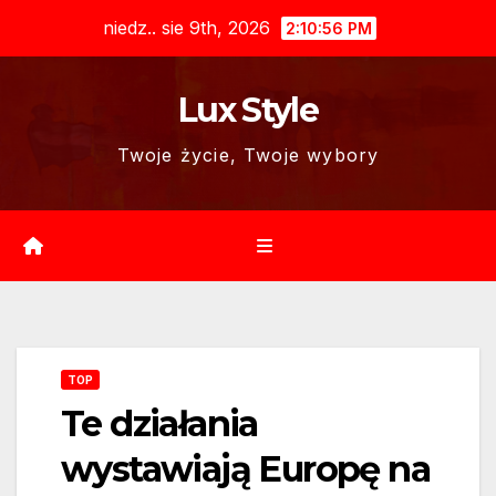
Skip
niedz.. sie 9th, 2026
2:10:57 PM
to
content
Lux Style
Twoje życie, Twoje wybory
TOP
Te działania
wystawiają Europę na