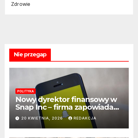
Zdrowie
Nie przegap
POLITYKA
Nowy dyrektor finansowy w
Snap Inc – firma zapowiada
zmianę na kluczowym
20 KWIETNIA, 2026
REDAKCJA
stanowisku