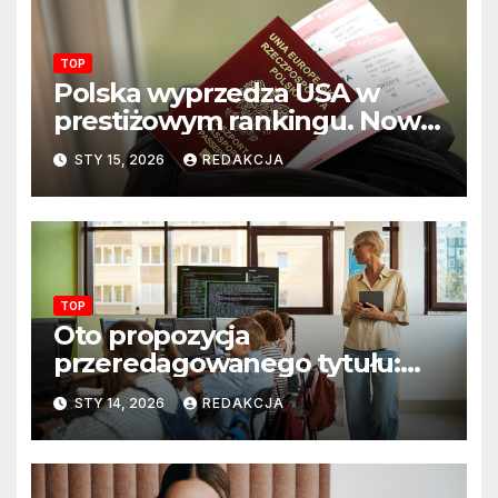
TOP
Polska wyprzedza USA w
prestiżowym rankingu. Nowy
układ sił na świecie?
STY 15, 2026
REDAKCJA
TOP
Oto propozycja
przeredagowanego tytułu:
Resort edukacji szkoli
STY 14, 2026
REDAKCJA
nauczycieli z wykorzystania
sztucznej inteligencji. AI
pojawi się na zajęciach