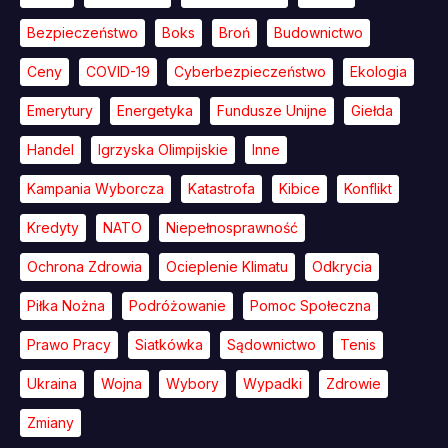
Bezpieczeństwo
Boks
Broń
Budownictwo
Ceny
COVID-19
Cyberbezpieczeństwo
Ekologia
Emerytury
Energetyka
Fundusze Unijne
Giełda
Handel
Igrzyska Olimpijskie
Inne
Kampania Wyborcza
Katastrofa
Kibice
Konflikt
Kredyty
NATO
Niepełnosprawność
Ochrona Zdrowia
Ocieplenie Klimatu
Odkrycia
Piłka Nożna
Podróżowanie
Pomoc Społeczna
Prawo Pracy
Siatkówka
Sądownictwo
Tenis
Ukraina
Wojna
Wybory
Wypadki
Zdrowie
Zmiany