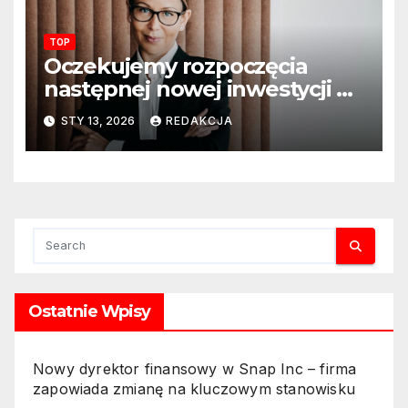
szkolnych
TOP
Oczekujemy rozpoczęcia
następnej nowej inwestycji w
ciągu najbliższego półrocza
STY 13, 2026
REDAKCJA
Ostatnie Wpisy
Nowy dyrektor finansowy w Snap Inc – firma
zapowiada zmianę na kluczowym stanowisku