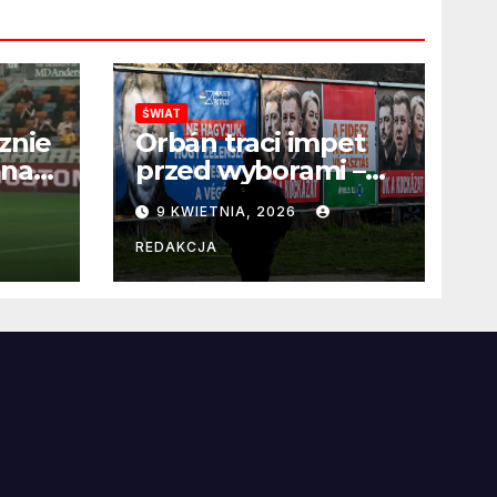
ŚWIAT
znie
Orbán traci impet
 na
przed wyborami –
 po
węgierska
9 KWIETNIA, 2026
propaganda
przestaje
REDAKCJA
przekonywać