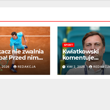
SPORT
acz nie zwalnia
Kwiatkowski
a! Przed nim
komentuje
ie z
przyszłość na
, 2026
REDAKCJA
KWI 2, 2026
REDAKCJ
herotem w
mundialu:
ciej rundzie
„Rozważamy
e Carlo
rezygnację”