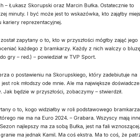
h – Łukasz Skorupski oraz Marcin Bułka. Ostatecznie to
zej minuty. I być może jest to wskazówka, kto zająłby miej
kariery reprezentacyjnej.
stał zapytany o to, kto w przyszłości mógłby zająć jego
 oceniać każdego z bramkarzy. Każdy z nich walczy o bluz
do gry – red.) – powiedział w TVP Sport.
za o postawieniu na Skorupskiego, który zadebiutuje na
, jest rok młodszy ode mnie. Ale ma największe doświadcze
cy. Jak będzie w przyszłości, zobaczymy – stwierdził.
tany o to, kogo widziałby w roli podstawowego bramkarza
 którego nie ma na Euro 2024. – Grabara. Wszyscy mają inn
Sezon najlepszy ma za sobą Bułka, jest na fali wznoszącej
 granie ma jednak Kamil. Ma coś ekstra. Ma to coś, że patr