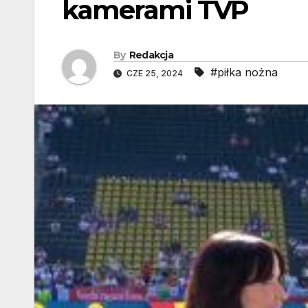
kamerami TVP
By
Redakcja
#piłka nożna
CZE 25, 2024