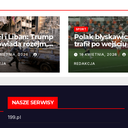
SPORT
el i Liban: Trump
Polak błyskawic
wiada rozejm,
trafił po wejściu
 perspektywa
boisko – gol już
WIETNIA, 2026
16 KWIETNIA, 2026
ńczenia wojny
22 sekundach!
ż odległa
CJA
REDAKCJA
NASZE SERWISY
199.pl