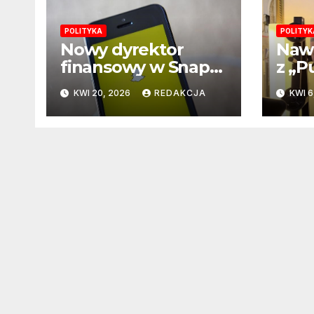
POLITYKA
POLITYK
Nowy dyrektor
Nawr
finansowy w Snap
z „P
Inc – firma
tysi
KWI 20, 2026
REDAKCJA
KWI 6
zapowiada zmianę
3 go
na kluczowym
szal
stanowisku
najw