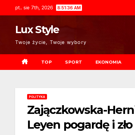
Skip
pt.. sie 7th, 2026
8:51:38 AM
to
content
Lux Style
Twoje życie, Twoje wybory
TOP
SPORT
EKONOMIA
POLITYKA
Zajączkowska-Hern
Leyen pogardę i zło