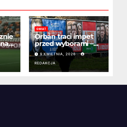
ŚWIAT
znie
Orbán traci impet
 na
przed wyborami –
 po
węgierska
9 KWIETNIA, 2026
propaganda
przestaje
REDAKCJA
przekonywać