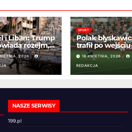
SPORT
el i Liban: Trump
Polak błyskawic
wiada rozejm,
trafił po wejściu
 perspektywa
boisko – gol już
WIETNIA, 2026
16 KWIETNIA, 2026
ńczenia wojny
22 sekundach!
ż odległa
CJA
REDAKCJA
NASZE SERWISY
199.pl