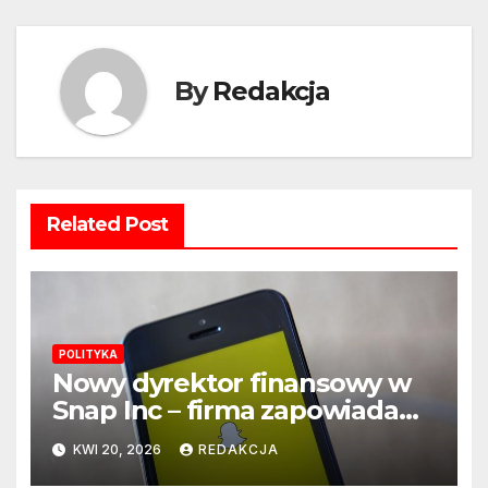
By
Redakcja
Related Post
POLITYKA
Nowy dyrektor finansowy w
Snap Inc – firma zapowiada
zmianę na kluczowym
KWI 20, 2026
REDAKCJA
stanowisku