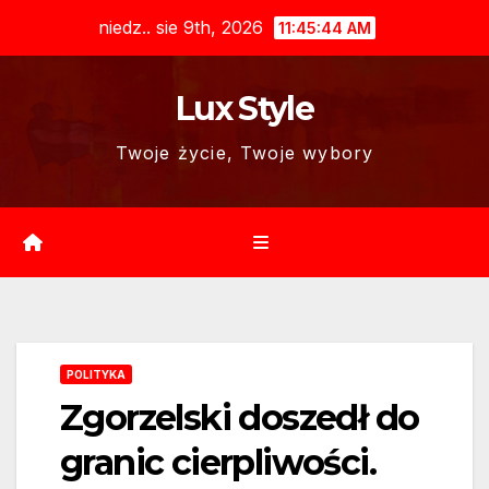
Skip
niedz.. sie 9th, 2026
11:45:45 AM
to
content
Lux Style
Twoje życie, Twoje wybory
POLITYKA
Zgorzelski doszedł do
granic cierpliwości.