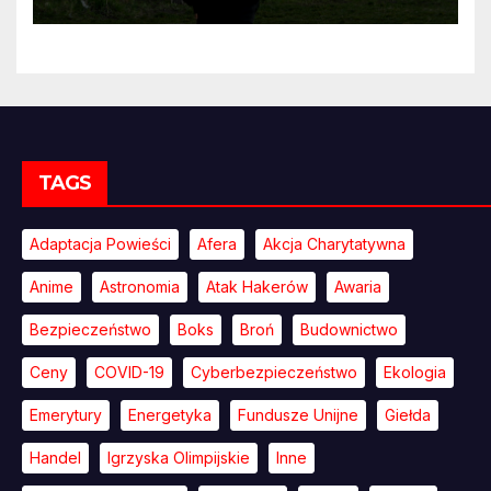
przekonywać
TAGS
Adaptacja Powieści
Afera
Akcja Charytatywna
Anime
Astronomia
Atak Hakerów
Awaria
Bezpieczeństwo
Boks
Broń
Budownictwo
Ceny
COVID-19
Cyberbezpieczeństwo
Ekologia
Emerytury
Energetyka
Fundusze Unijne
Giełda
Handel
Igrzyska Olimpijskie
Inne