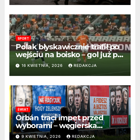
SPORT
Polak błyskawicznie trafił po
wejściu na boisko – gol już po
22 sekundach!
16 KWIETNIA, 2026
REDAKCJA
ŚWIAT
Orbán traci impet przed
wyborami – węgierska
propaganda przestaje
9 KWIETNIA, 2026
REDAKCJA