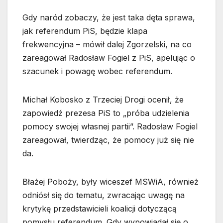
Gdy naród zobaczy, że jest taka dęta sprawa,
jak referendum PiS, będzie klapa
frekwencyjna – mówił dalej Zgorzelski, na co
zareagował Radosław Fogiel z PiS, apelując o
szacunek i powagę wobec referendum.
Michał Kobosko z Trzeciej Drogi ocenił, że
zapowiedź prezesa PiS to „próba udzielenia
pomocy swojej własnej partii”. Radosław Fogiel
zareagował, twierdząc, że pomocy już się nie
da.
Błażej Poboży, były wiceszef MSWiA, również
odniósł się do tematu, zwracając uwagę na
krytykę przedstawicieli koalicji dotyczącą
pomysłu referendum. Gdy wypowiadał się o