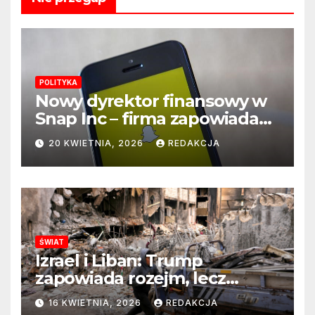
POLITYKA
Nowy dyrektor finansowy w
Snap Inc – firma zapowiada
zmianę na kluczowym
20 KWIETNIA, 2026
REDAKCJA
stanowisku
ŚWIAT
Izrael i Liban: Trump
zapowiada rozejm, lecz
perspektywa zakończenia
16 KWIETNIA, 2026
REDAKCJA
wojny wciąż odległa