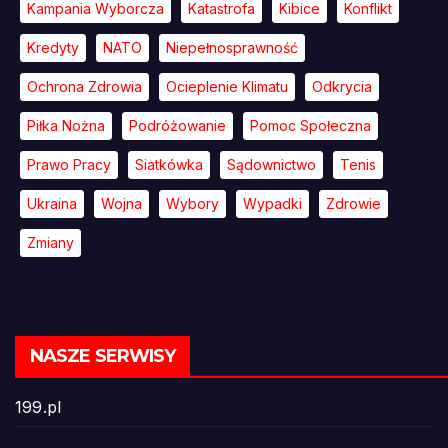
Kampania Wyborcza
Katastrofa
Kibice
Konflikt
Kredyty
NATO
Niepełnosprawność
Ochrona Zdrowia
Ocieplenie Klimatu
Odkrycia
Piłka Nożna
Podróżowanie
Pomoc Społeczna
Prawo Pracy
Siatkówka
Sądownictwo
Tenis
Ukraina
Wojna
Wybory
Wypadki
Zdrowie
Zmiany
NASZE SERWISY
199.pl