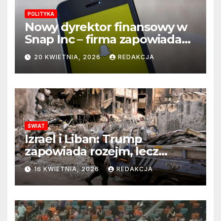
POLITYKA
Nowy dyrektor finansowy w
Snap Inc – firma zapowiada
zmianę na kluczowym
20 KWIETNIA, 2026
REDAKCJA
stanowisku
ŚWIAT
Izrael i Liban: Trump
zapowiada rozejm, lecz
perspektywa zakończenia
16 KWIETNIA, 2026
REDAKCJA
wojny wciąż odległa