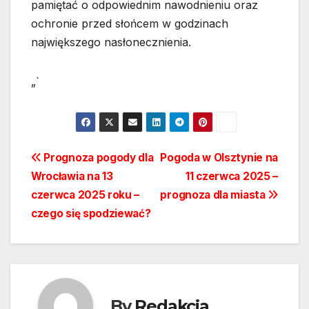
pamiętać o odpowiednim nawodnieniu oraz
ochronie przed słońcem w godzinach
największego nasłonecznienia.
„`
Nawigacja
Prognoza pogody dla
Pogoda w Olsztynie na
Wrocławia na 13
11 czerwca 2025 –
wpisu
czerwca 2025 roku –
prognoza dla miasta
czego się spodziewać?
By
Redakcja