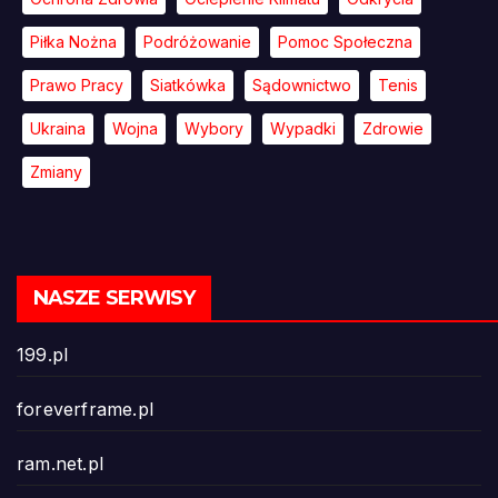
Piłka Nożna
Podróżowanie
Pomoc Społeczna
Prawo Pracy
Siatkówka
Sądownictwo
Tenis
Ukraina
Wojna
Wybory
Wypadki
Zdrowie
Zmiany
NASZE SERWISY
199.pl
foreverframe.pl
ram.net.pl