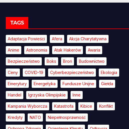
TAGS
Adaptacja Powieści
Afera
Akcja Charytatywna
Anime
Astronomia
Atak Hakerów
Awaria
Bezpieczeństwo
Boks
Broń
Budownictwo
Ceny
COVID-19
Cyberbezpieczeństwo
Ekologia
Emerytury
Energetyka
Fundusze Unijne
Giełda
Handel
Igrzyska Olimpijskie
Inne
Kampania Wyborcza
Katastrofa
Kibice
Konflikt
Kredyty
NATO
Niepełnosprawność
Ochrona Zdrowia
Ocieplenie Klimatu
Odkrycia