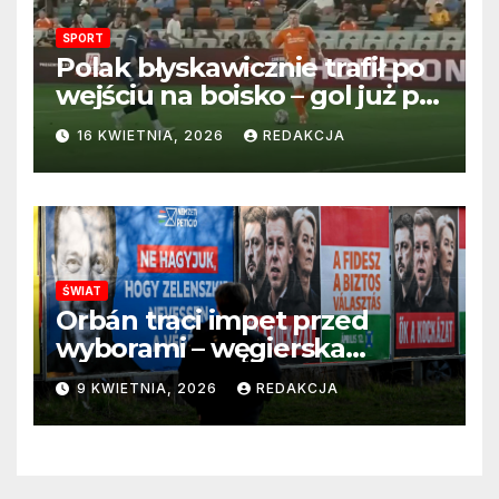
SPORT
Polak błyskawicznie trafił po
wejściu na boisko – gol już po
22 sekundach!
16 KWIETNIA, 2026
REDAKCJA
ŚWIAT
Orbán traci impet przed
wyborami – węgierska
propaganda przestaje
9 KWIETNIA, 2026
REDAKCJA
przekonywać