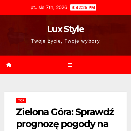
Skip
pt.. sie 7th, 2026
9:42:26 PM
to
content
Lux Style
Twoje życie, Twoje wybory
TOP
Zielona Góra: Sprawdź
prognozę pogody na