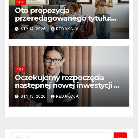
TOP
Oto propozycja
przeredagowanego tytułu:
Resort edukacji szkoli
STY 14, 2026
REDAKCJA
nauczycieli z wykorzystania
sztucznej inteligencji. AI
pojawi się na zajęciach
szkolnych
TOP
Oczekujemy rozpoczęcia
następnej nowej inwestycji w
ciągu najbliższego półrocza
STY 13, 2026
REDAKCJA