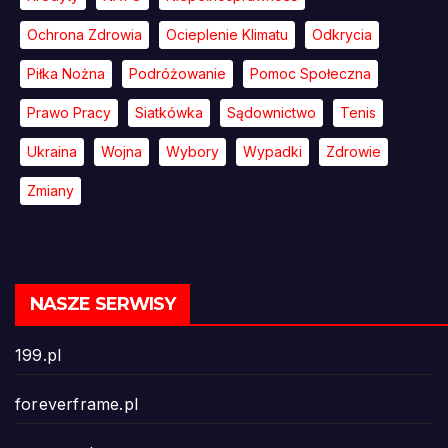
Ochrona Zdrowia
Ocieplenie Klimatu
Odkrycia
Piłka Nożna
Podróżowanie
Pomoc Społeczna
Prawo Pracy
Siatkówka
Sądownictwo
Tenis
Ukraina
Wojna
Wybory
Wypadki
Zdrowie
Zmiany
NASZE SERWISY
199.pl
foreverframe.pl