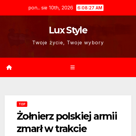
Skip
pon.. sie 10th, 2026
6:08:28 AM
to
content
Lux Style
Twoje życie, Twoje wybory
TOP
Żołnierz polskiej armii
zmarł w trakcie