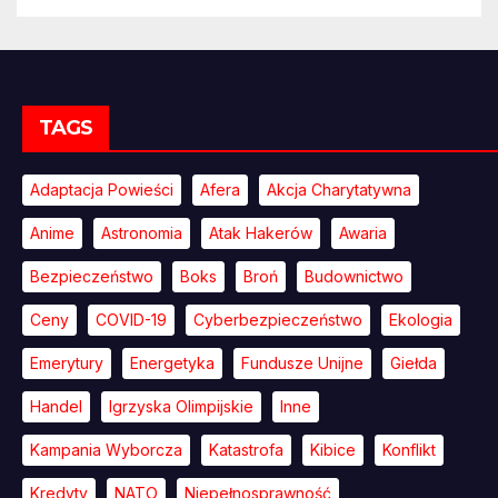
TAGS
Adaptacja Powieści
Afera
Akcja Charytatywna
Anime
Astronomia
Atak Hakerów
Awaria
Bezpieczeństwo
Boks
Broń
Budownictwo
Ceny
COVID-19
Cyberbezpieczeństwo
Ekologia
Emerytury
Energetyka
Fundusze Unijne
Giełda
Handel
Igrzyska Olimpijskie
Inne
Kampania Wyborcza
Katastrofa
Kibice
Konflikt
Kredyty
NATO
Niepełnosprawność