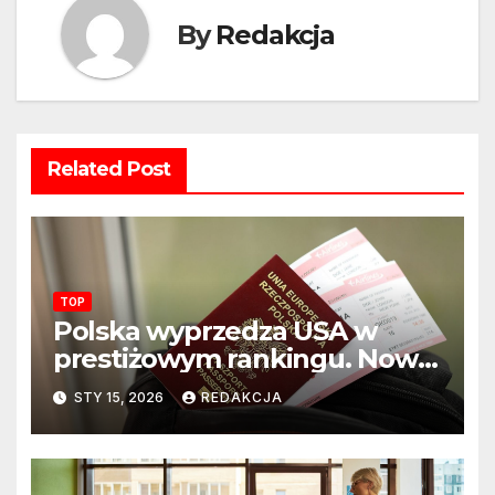
By
Redakcja
Related Post
TOP
Polska wyprzedza USA w
prestiżowym rankingu. Nowy
układ sił na świecie?
STY 15, 2026
REDAKCJA