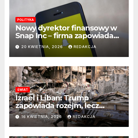
POLITYKA
Nowy dyrektor finansowy w
Snap Inc – firma zapowiada
zmianę na kluczowym
20 KWIETNIA, 2026
REDAKCJA
stanowisku
ŚWIAT
Izrael i Liban: Trump
zapowiada rozejm, lecz
perspektywa zakończenia
16 KWIETNIA, 2026
REDAKCJA
wojny wciąż odległa