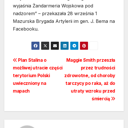
wyjaśnia Żandarmeria Wojskowa pod
nadzorem” – przekazała 28 września 1
Mazurska Brygada Artylerii im gen. J. Bema na
Facebooku.
Nawigacja
Plan Stalina o
Maggie Smith przeszła
możliwej utracie części
przez trudności
wpisu
terytorium Polski
zdrowotne, od choroby
uwieczniony na
tarczycy po raka, aż do
mapach
utraty wzroku przed
śmiercią