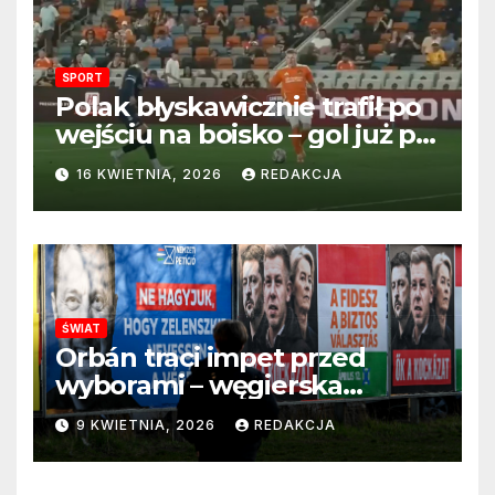
SPORT
Polak błyskawicznie trafił po
wejściu na boisko – gol już po
22 sekundach!
16 KWIETNIA, 2026
REDAKCJA
ŚWIAT
Orbán traci impet przed
wyborami – węgierska
propaganda przestaje
9 KWIETNIA, 2026
REDAKCJA
przekonywać