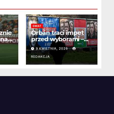
ŚWIAT
znie
Orbán traci impet
 na
przed wyborami –
 po
węgierska
9 KWIETNIA, 2026
propaganda
przestaje
REDAKCJA
przekonywać