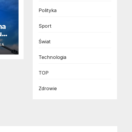
Polityka
na
Sport
u
resy
Świat
JA
Technologia
TOP
Zdrowie