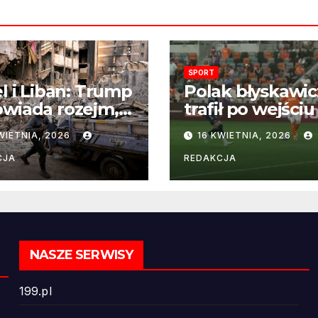
SPORT
el i Liban: Trump
Polak błyskawic
wiada rozejm,
trafił po wejściu
 perspektywa
boisko – gol już
WIETNIA, 2026
16 KWIETNIA, 2026
ńczenia wojny
22 sekundach!
ż odległa
CJA
REDAKCJA
NASZE SERWISY
199.pl