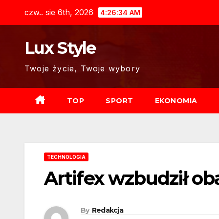
Skip
czw.. sie 6th, 2026
4:26:35 AM
to
content
Lux Style
Twoje życie, Twoje wybory
TOP
SPORT
EKONOMIA
TECHNOLOGIA
Artifex wzbudził o
By
Redakcja