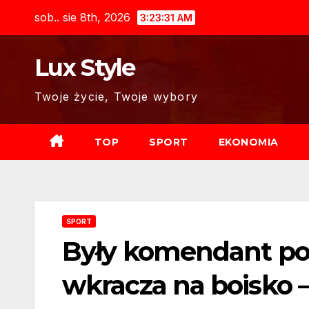
Skip
sob.. sie 8th, 2026
3:23:33 AM
to
content
Lux Style
Twoje życie, Twoje wybory
TOP
SPORT
EKONOMIA
SPORT
Były komendant pol
wkracza na boisko –