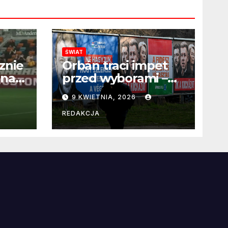
ŚWIAT
znie
Orbán traci impet
 na
przed wyborami –
 po
węgierska
9 KWIETNIA, 2026
propaganda
przestaje
REDAKCJA
przekonywać