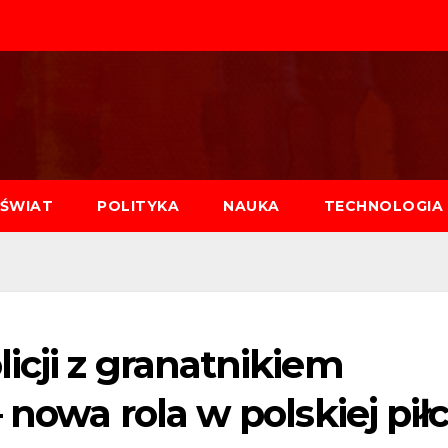
ŚWIAT
POLITYKA
NAUKA
TECHNOLOGIA
icji z granatnikiem
 nowa rola w polskiej pił