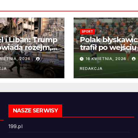
SPORT
el i Liban: Trump
Polak błyskawic
wiada rozejm,
trafił po wejściu
 perspektywa
boisko – gol już
WIETNIA, 2026
16 KWIETNIA, 2026
ńczenia wojny
22 sekundach!
ż odległa
CJA
REDAKCJA
NASZE SERWISY
199.pl