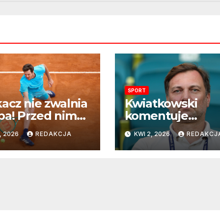
SPORT
acz nie zwalnia
Kwiatkowski
a! Przed nim
komentuje
ie z
przyszłość na
, 2026
REDAKCJA
KWI 2, 2026
REDAKCJ
herotem w
mundialu:
ciej rundzie
„Rozważamy
e Carlo
rezygnację”