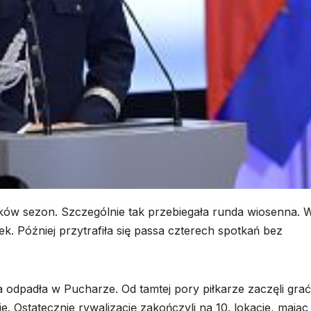
ków sezon. Szczególnie tak przebiegała runda wiosenna. W
ek. Później przytrafiła się passa czterech spotkań bez
 odpadła w Pucharze. Od tamtej pory piłkarze zaczęli grać
e. Ostatecznie rywalizację zakończyli na 10. lokacie, mając