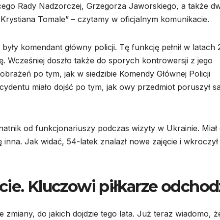
cego Rady Nadzorczej, Grzegorza Jaworskiego, a także d
Krystiana Tomale” – czytamy w oficjalnym komunikacie.
yły komendant główny policji. Tę funkcję pełnił w latach 
ę. Wcześniej doszło także do sporych kontrowersji z jego
obrażeń po tym, jak w siedzibie Komendy Głównej Policji
cydentu miało dojść po tym, jak owy przedmiot poruszył s
atnik od funkcjonariuszy podczas wizyty w Ukrainie. Miał
ę inna. Jak widać, 54-latek znalazł nowe zajęcie i wkroczył
cie. Kluczowi piłkarze odchod
 zmiany, do jakich dojdzie tego lata. Już teraz wiadomo, ż