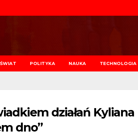
ŚWIAT
POLITYKA
NAUKA
TECHNOLOGIA
wiadkiem działań Kyliana
em dno”