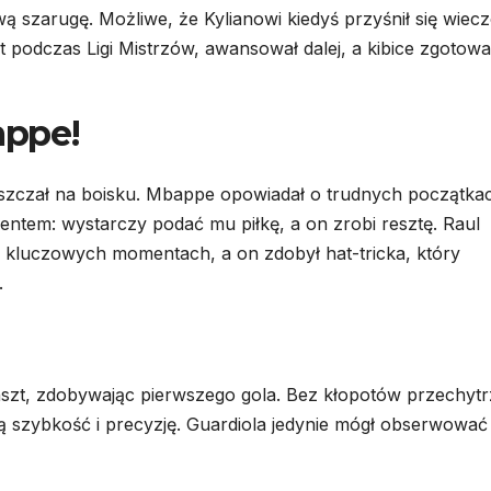
 szarugę. Możliwe, że Kylianowi kiedyś przyśnił się wiecz
yt podczas Ligi Mistrzów, awansował dalej, a kibice zgotowa
appe!
yszczał na boisku. Mbappe opowiadał o trudnych początka
lentem: wystarczy podać mu piłkę, a on zrobi resztę. Raul
w kluczowych momentach, a on zdobył hat-tricka, który
.
zt, zdobywając pierwszego gola. Bez kłopotów przechytr
ą szybkość i precyzję. Guardiola jedynie mógł obserwować