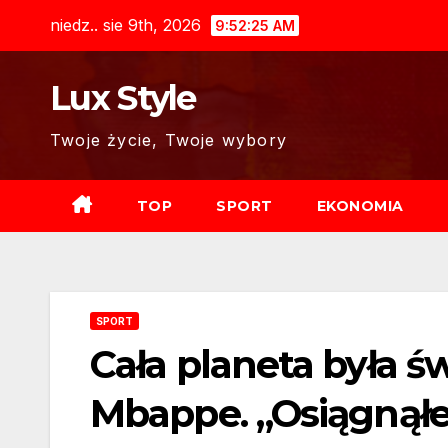
Skip
niedz.. sie 9th, 2026
9:52:26 AM
to
content
Lux Style
Twoje życie, Twoje wybory
TOP
SPORT
EKONOMIA
SPORT
Cała planeta była ś
Mbappe. „Osiągnął