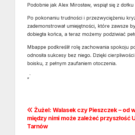
Podobnie jak Alex Mirosław, wspiął się z dołku
Po pokonaniu trudności i przezwyciężeniu kryz
zademonstrował umiejętności, które zawsze b
dobiegła końca, a teraz możemy podziwiać pełn
Mbappe podkreślił rolę zachowania spokoju po
odnosiła sukcesy bez niego. Dzięki cierpliwości
boisku, z pełnym zaufaniem otoczenia.
„`
Nawigacja
Żużel: Walasek czy Pieszczek – od 
między nimi może zależeć przyszłość U
wpisu
Tarnów