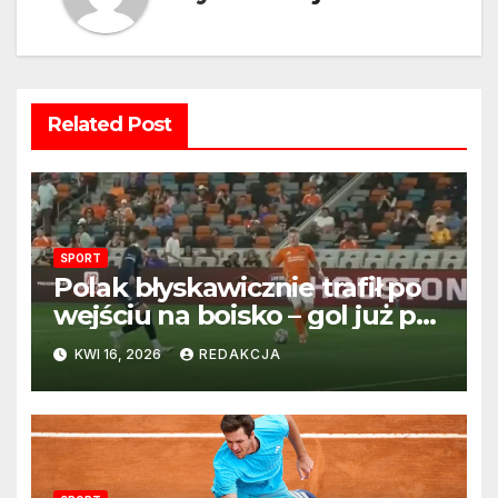
Related Post
SPORT
Polak błyskawicznie trafił po
wejściu na boisko – gol już po
22 sekundach!
KWI 16, 2026
REDAKCJA