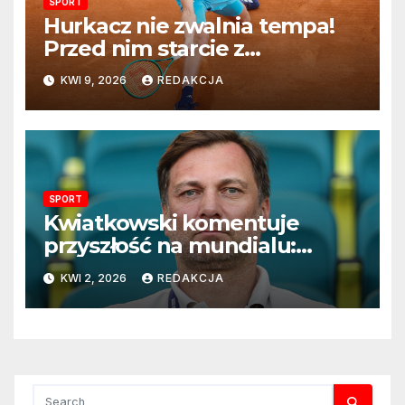
SPORT
Hurkacz nie zwalnia tempa!
Przed nim starcie z
Vacherotem w trzeciej
KWI 9, 2026
REDAKCJA
rundzie Monte Carlo
SPORT
Kwiatkowski komentuje
przyszłość na mundialu:
„Rozważamy rezygnację”
KWI 2, 2026
REDAKCJA