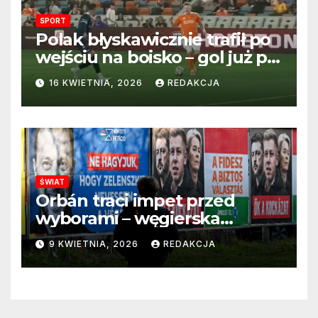
SPORT
Polak błyskawicznie trafił po
wejściu na boisko – gol już po
22 sekundach!
16 KWIETNIA, 2026
REDAKCJA
ŚWIAT
Orbán traci impet przed
wyborami – węgierska
propaganda przestaje
9 KWIETNIA, 2026
REDAKCJA
przekonywać