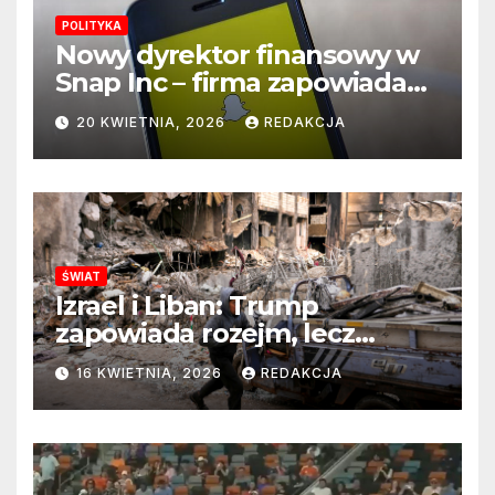
POLITYKA
Nowy dyrektor finansowy w
Snap Inc – firma zapowiada
zmianę na kluczowym
20 KWIETNIA, 2026
REDAKCJA
stanowisku
ŚWIAT
Izrael i Liban: Trump
zapowiada rozejm, lecz
perspektywa zakończenia
16 KWIETNIA, 2026
REDAKCJA
wojny wciąż odległa