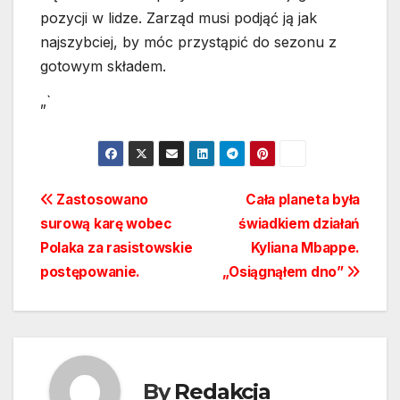
pozycji w lidze. Zarząd musi podjąć ją jak
najszybciej, by móc przystąpić do sezonu z
gotowym składem.
„`
Nawigacja
Zastosowano
Cała planeta była
surową karę wobec
świadkiem działań
wpisu
Polaka za rasistowskie
Kyliana Mbappe.
postępowanie.
„Osiągnąłem dno”
By
Redakcja