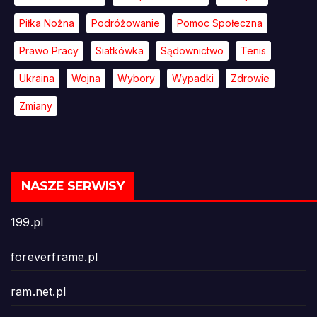
Piłka Nożna
Podróżowanie
Pomoc Społeczna
Prawo Pracy
Siatkówka
Sądownictwo
Tenis
Ukraina
Wojna
Wybory
Wypadki
Zdrowie
Zmiany
NASZE SERWISY
199.pl
foreverframe.pl
ram.net.pl