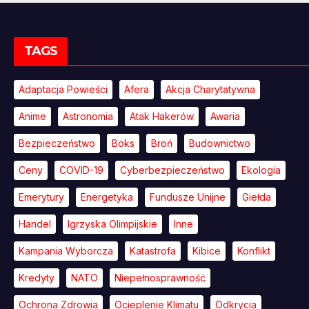
TAGS
Adaptacja Powieści
Afera
Akcja Charytatywna
Anime
Astronomia
Atak Hakerów
Awaria
Bezpieczeństwo
Boks
Broń
Budownictwo
Ceny
COVID-19
Cyberbezpieczeństwo
Ekologia
Emerytury
Energetyka
Fundusze Unijne
Giełda
Handel
Igrzyska Olimpijskie
Inne
Kampania Wyborcza
Katastrofa
Kibice
Konflikt
Kredyty
NATO
Niepełnosprawność
Ochrona Zdrowia
Ocieplenie Klimatu
Odkrycia