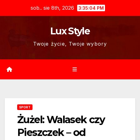
Skip
sob.. sie 8th, 2026
3:35:05 PM
to
content
Lux Style
Twoje życie, Twoje wybory
SPORT
Żużel: Walasek czy
Pieszczek – od