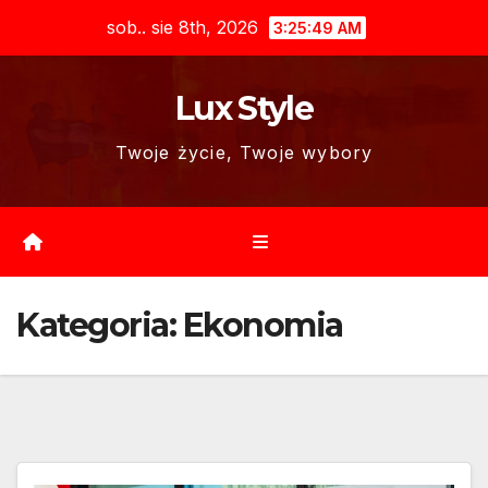
Skip
sob.. sie 8th, 2026
3:25:50 AM
to
content
Lux Style
Twoje życie, Twoje wybory
Kategoria:
Ekonomia