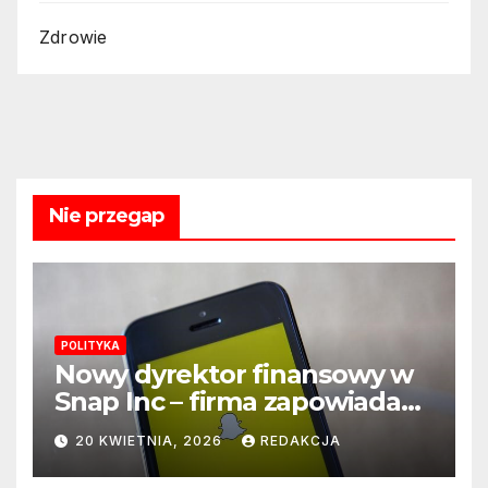
Zdrowie
Nie przegap
POLITYKA
Nowy dyrektor finansowy w
Snap Inc – firma zapowiada
zmianę na kluczowym
20 KWIETNIA, 2026
REDAKCJA
stanowisku