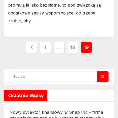
promują je jako bezpłatne, to pod gwiazdką są
dodatkowe zapisy wspominające, co trzeba
zrobić, aby…
Stronicowanie
1
…
18
19
wpisów
Ostatnie Wpisy
Nowy dyrektor finansowy w Snap Inc – firma