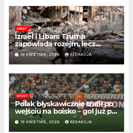
ŚWIAT
Izrael i Liban: Trump
zapowiada rozejm, lecz
perspektywa zakończenia
16 KWIETNIA, 2026
REDAKCJA
wojny wciąż odległa
SPORT
Polak błyskawicznie trafił po
wejściu na boisko – gol już po
22 sekundach!
16 KWIETNIA, 2026
REDAKCJA