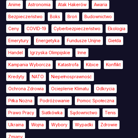
Anime
Astronomia
Atak Hakerów
Awaria
Bezpieczeństwo
Boks
Broń
Budownictwo
Ceny
COVID-19
Cyberbezpieczeństwo
Ekologia
Emerytury
Energetyka
Fundusze Unijne
Giełda
Handel
Igrzyska Olimpijskie
Inne
Kampania Wyborcza
Katastrofa
Kibice
Konflikt
Kredyty
NATO
Niepełnosprawność
Ochrona Zdrowia
Ocieplenie Klimatu
Odkrycia
Piłka Nożna
Podróżowanie
Pomoc Społeczna
Prawo Pracy
Siatkówka
Sądownictwo
Tenis
Ukraina
Wojna
Wybory
Wypadki
Zdrowie
Zmiany