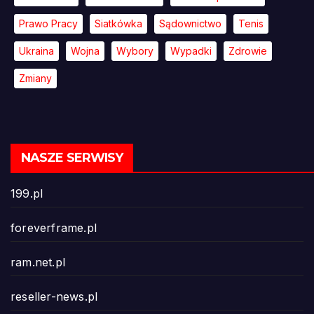
Prawo Pracy
Siatkówka
Sądownictwo
Tenis
Ukraina
Wojna
Wybory
Wypadki
Zdrowie
Zmiany
NASZE SERWISY
199.pl
foreverframe.pl
ram.net.pl
reseller-news.pl