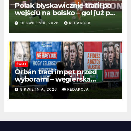
Polak błyskawicznie trafił po
wejściu na boisko – gol już po
22 sekundach!
16 KWIETNIA, 2026
REDAKCJA
ŚWIAT
Orbán traci impet przed
wyborami – węgierska
propaganda przestaje
9 KWIETNIA, 2026
REDAKCJA
przekonywać