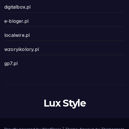
digitalbox.pl
e-bloger.pl
localwire.pl
wzoryikolory.pl
gp7.pl
Lux Style