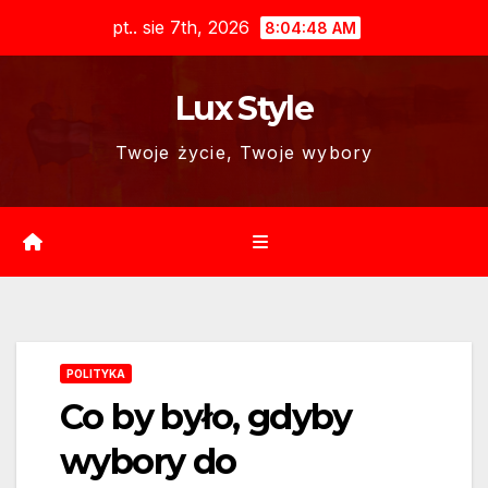
Skip
pt.. sie 7th, 2026
8:04:49 AM
to
content
Lux Style
Twoje życie, Twoje wybory
POLITYKA
Co by było, gdyby
wybory do