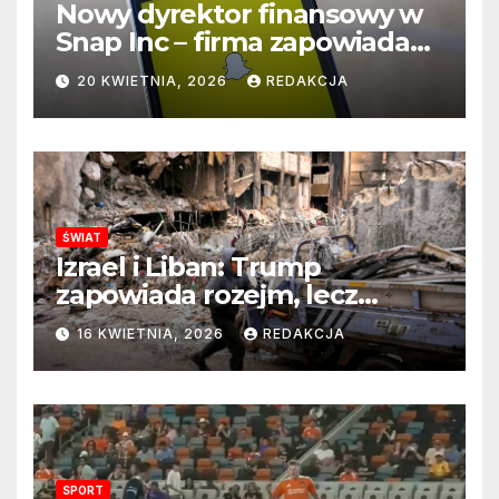
Nowy dyrektor finansowy w
Snap Inc – firma zapowiada
zmianę na kluczowym
20 KWIETNIA, 2026
REDAKCJA
stanowisku
ŚWIAT
Izrael i Liban: Trump
zapowiada rozejm, lecz
perspektywa zakończenia
16 KWIETNIA, 2026
REDAKCJA
wojny wciąż odległa
SPORT