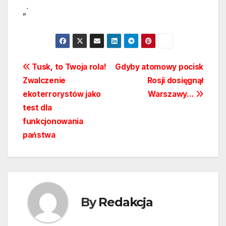
„`
Nawigacja
Tusk, to Twoja rola!
Gdyby atomowy pocisk
Zwalczenie
Rosji dosięgnął
wpisu
ekoterrorystów jako
Warszawy…
test dla
funkcjonowania
państwa
By
Redakcja