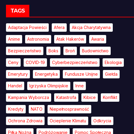
TAGS
Adaptacja Powieści
Afera
Akcja Charytatywna
Anime
Astronomia
Atak Hakerów
Awaria
Bezpieczeństwo
Boks
Broń
Budownictwo
Ceny
COVID-19
Cyberbezpieczeństwo
Ekologia
Emerytury
Energetyka
Fundusze Unijne
Giełda
Handel
Igrzyska Olimpijskie
Inne
Kampania Wyborcza
Katastrofa
Kibice
Konflikt
Kredyty
NATO
Niepełnosprawność
Ochrona Zdrowia
Ocieplenie Klimatu
Odkrycia
Piłka Nożna
Podróżowanie
Pomoc Społeczna