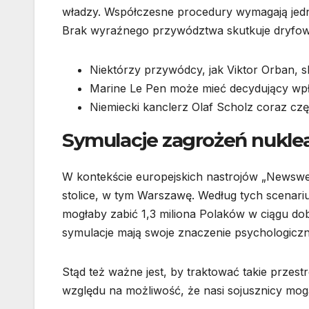
władzy. Współczesne procedury wymagają jed
Brak wyraźnego przywództwa skutkuje dryfow
Niektórzy przywódcy, jak Viktor Orban, sk
Marine Le Pen może mieć decydujący wpł
Niemiecki kanclerz Olaf Scholz coraz czę
Symulacje zagrożeń nuklea
W kontekście europejskich nastrojów „Newswe
stolice, w tym Warszawę. Według tych scenari
mogłaby zabić 1,3 miliona Polaków w ciągu dob
symulacje mają swoje znaczenie psychologiczn
Stąd też ważne jest, by traktować takie przest
względu na możliwość, że nasi sojusznicy mog