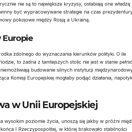
ycznie nie są to największe kryzysy, osłabiają one władzę
nny być wypracowywane strategie na czas prezydentur
owy pokojowe między Rosją a Ukrainą.
w Europie
rodka zdolnego do wyznaczania kierunków polityki. O ile
hodzie, to żadna z tamtejszych stolic nie jest w stanie pełni
uniemożliwiają budowanie silnych instytucji międzynarodow
ca Komisji Europejskiej mogłaby podjąć działania, napoty
a w Unii Europejskiej
 na wysokim poziomie życia, unoszą się jakby w próżni mię
końca I Rzeczypospolitej, w której brakowało stabilności