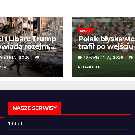
SPORT
el i Liban: Trump
Polak błyskawic
wiada rozejm,
trafił po wejściu
 perspektywa
boisko – gol już
WIETNIA, 2026
16 KWIETNIA, 2026
ńczenia wojny
22 sekundach!
ż odległa
CJA
REDAKCJA
NASZE SERWISY
199.pl