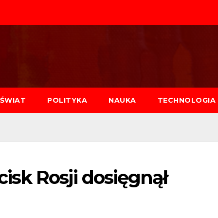
ŚWIAT
POLITYKA
NAUKA
TECHNOLOGIA
sk Rosji dosięgnął