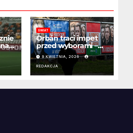
ŚWIAT
znie
Orbán traci impet
 na
przed wyborami –
 po
węgierska
9 KWIETNIA, 2026
propaganda
przestaje
REDAKCJA
przekonywać