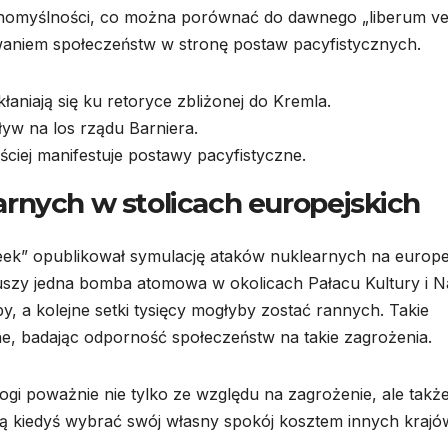
nomyślności, co można porównać do dawnego „liberum vet
aniem społeczeństw w stronę postaw pacyfistycznych.
łaniają się ku retoryce zbliżonej do Kremla.
yw na los rządu Barniera.
ściej manifestuje postawy pacyfistyczne.
rnych w stolicach europejskich
ek” opublikował symulację ataków nuklearnych na europe
uszy jedna bomba atomowa w okolicach Pałacu Kultury i N
y, a kolejne setki tysięcy mogłyby zostać rannych. Takie
e, badając odporność społeczeństw na takie zagrożenia.
rogi poważnie nie tylko ze względu na zagrożenie, ale takż
ą kiedyś wybrać swój własny spokój kosztem innych krajó