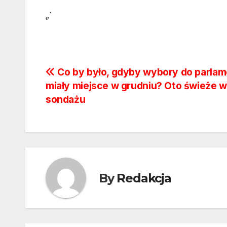
„`
Nawigacja
Co by było, gdyby wybory do parla
miały miejsce w grudniu? Oto świeże w
wpisu
sondażu
By
Redakcja