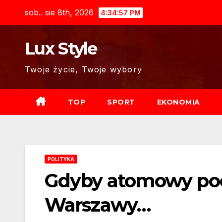
Skip
sob.. sie 8th, 2026
4:34:58 PM
to
content
Lux Style
Twoje życie, Twoje wybory
TOP
SPORT
EKONOMIA
POLITYKA
Gdyby atomowy poci
Warszawy…