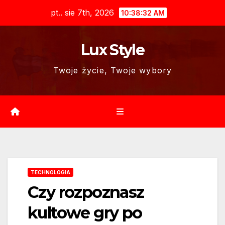
Skip
pt.. sie 7th, 2026
10:38:33 AM
to
content
Lux Style
Twoje życie, Twoje wybory
TECHNOLOGIA
Czy rozpoznasz
kultowe gry po