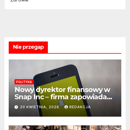
Nie przegap
POLITYKA
Nowy dyrektor finansowy w
Snap Inc – firma zapowiada
zmianę na kluczowym
20 KWIETNIA, 2026
REDAKCJA
stanowisku