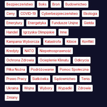
Bezpieczeństwo
Boks
Broń
Budownictwo
Ceny
COVID-19
Cyberbezpieczeństwo
Ekologia
Emerytury
Energetyka
Fundusze Unijne
Giełda
Handel
Igrzyska Olimpijskie
Inne
Kampania Wyborcza
Katastrofa
Kibice
Konflikt
Kredyty
NATO
Niepełnosprawność
Ochrona Zdrowia
Ocieplenie Klimatu
Odkrycia
Piłka Nożna
Podróżowanie
Pomoc Społeczna
Prawo Pracy
Siatkówka
Sądownictwo
Tenis
Ukraina
Wojna
Wybory
Wypadki
Zdrowie
Zmiany