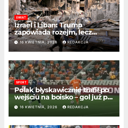
ŚWIAT
Izrael i Liban: Trump
zapowiada rozejm, lecz
perspektywa zakończenia
16 KWIETNIA, 2026
REDAKCJA
wojny wciąż odległa
SPORT
Polak błyskawicznie trafił po
wejściu na boisko – gol już po
22 sekundach!
16 KWIETNIA, 2026
REDAKCJA