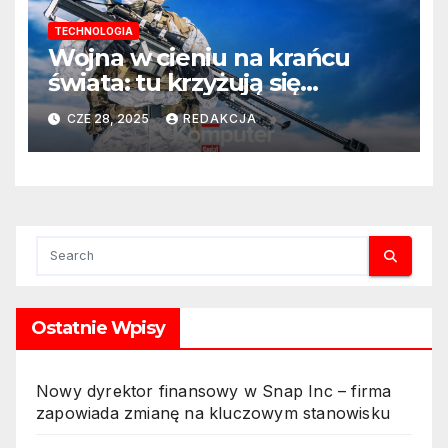
TECHNOLOGIA
Wojna w cieniu na krańcu
świata: tu krzyżują się
interesy wszystkich mocarstw
CZE 28, 2025
REDAKCJA
Ostatnie Wpisy
Nowy dyrektor finansowy w Snap Inc – firma
zapowiada zmianę na kluczowym stanowisku