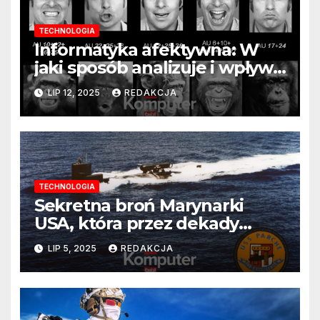
TECHNOLOGIA
Informatyka afektywna: W
jaki sposób analizuje i wpływa
na nasze emocje?
LIP 12, 2025
REDAKCJA
TECHNOLOGIA
Sekretna broń Marynarki
USA, która przez dekady
spędzała sen z powiek
LIP 5, 2025
REDAKCJA
Rosjanom