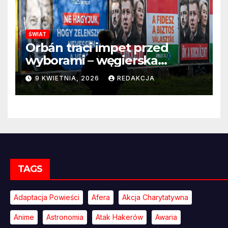
ŚWIAT
Orbán traci impet przed
wyborami – węgierska
propaganda przestaje
9 KWIETNIA, 2026
REDAKCJA
przekonywać
TAGS
Adaptacja Powieści
Afera
Akcja Charytatywna
Anime
Astronomia
Atak Hakerów
Awaria