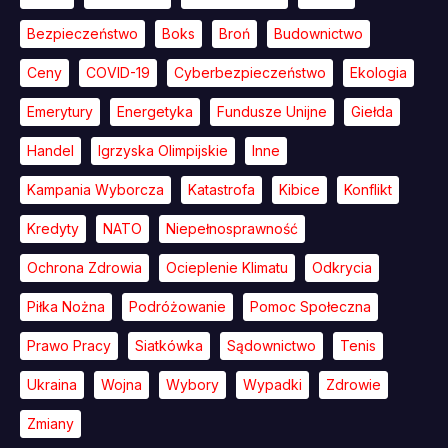
Bezpieczeństwo
Boks
Broń
Budownictwo
Ceny
COVID-19
Cyberbezpieczeństwo
Ekologia
Emerytury
Energetyka
Fundusze Unijne
Giełda
Handel
Igrzyska Olimpijskie
Inne
Kampania Wyborcza
Katastrofa
Kibice
Konflikt
Kredyty
NATO
Niepełnosprawność
Ochrona Zdrowia
Ocieplenie Klimatu
Odkrycia
Piłka Nożna
Podróżowanie
Pomoc Społeczna
Prawo Pracy
Siatkówka
Sądownictwo
Tenis
Ukraina
Wojna
Wybory
Wypadki
Zdrowie
Zmiany