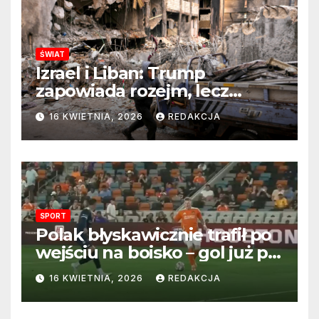
ŚWIAT
Izrael i Liban: Trump
zapowiada rozejm, lecz
perspektywa zakończenia
16 KWIETNIA, 2026
REDAKCJA
wojny wciąż odległa
SPORT
Polak błyskawicznie trafił po
wejściu na boisko – gol już po
22 sekundach!
16 KWIETNIA, 2026
REDAKCJA