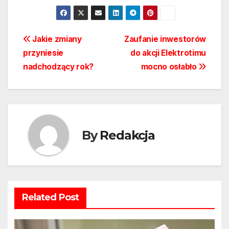
Nawigacja
Jakie zmiany
Zaufanie inwestorów
przyniesie
do akcji Elektrotimu
wpisu
nadchodzący rok?
mocno osłabło
By
Redakcja
Related Post