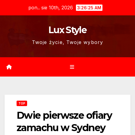
Skip
pon.. sie 10th, 2026
3:26:26 AM
to
content
Lux Style
Twoje życie, Twoje wybory
TOP
Dwie pierwsze ofiary
zamachu w Sydney