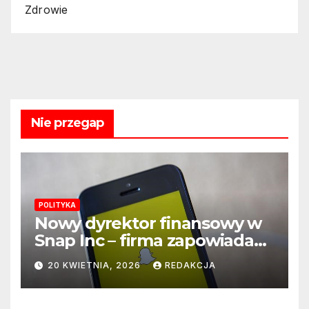
Zdrowie
Nie przegap
POLITYKA
Nowy dyrektor finansowy w
Snap Inc – firma zapowiada
zmianę na kluczowym
20 KWIETNIA, 2026
REDAKCJA
stanowisku