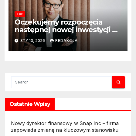
szkolnych
TOP
Oczekujemy rozpoczęcia
następnej nowej inwestycji w
ciągu najbliższego półrocza
STY 13, 2026
REDAKCJA
Ostatnie Wpisy
Nowy dyrektor finansowy w Snap Inc – firma
zapowiada zmianę na kluczowym stanowisku