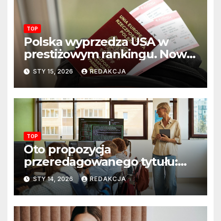
TOP
Polska wyprzedza USA w
prestiżowym rankingu. Nowy
układ sił na świecie?
STY 15, 2026
REDAKCJA
TOP
Oto propozycja
przeredagowanego tytułu:
Resort edukacji szkoli
STY 14, 2026
REDAKCJA
nauczycieli z wykorzystania
sztucznej inteligencji. AI
pojawi się na zajęciach