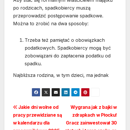
po rodzicach, spadkobiercy muszą
przeprowadzić postępowanie spadkowe.
Można to zrobić na dwa sposoby:
Trzeba też pamiętać o obowiązkach
podatkowych. Spadkobiercy mogą być
zobowiązani do zapłacenia podatku od
spadku.
Najbliższa rodzina, w tym dzieci, ma jednak
Nawigacja
Jakie dni wolne od
Wygrana jak z bajki w
pracy przewidziane są
zdrapkach w Płocku!
wpisu
w kalendarzu dla
Gracz zainwestował 30