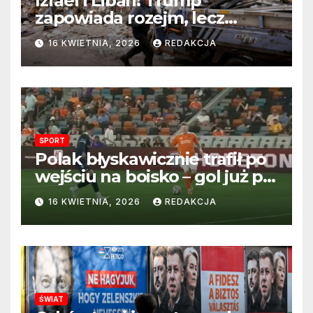
Izrael i Liban: Trump
zapowiada rozejm, lecz
perspektywa zakończenia
16 KWIETNIA, 2026
REDAKCJA
wojny wciąż odległa
SPORT
Polak błyskawicznie trafił po
wejściu na boisko – gol już po
22 sekundach!
16 KWIETNIA, 2026
REDAKCJA
ŚWIAT