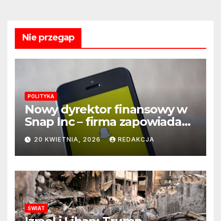
Nie przegap
POLITYKA
Nowy dyrektor finansowy w
Snap Inc – firma zapowiada
zmianę na kluczowym
20 KWIETNIA, 2026
REDAKCJA
stanowisku
ŚWIAT