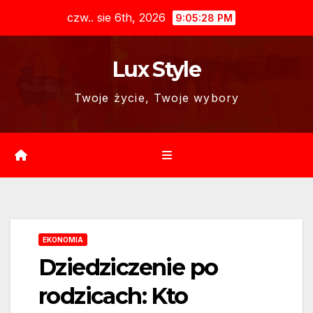
Skip
czw.. sie 6th, 2026
9:05:29 PM
to
content
Lux Style
Twoje życie, Twoje wybory
EKONOMIA
Dziedziczenie po
rodzicach: Kto