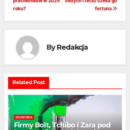
pracowników w 2025
złotych i teraz czeka go
roku?
fortuna
By
Redakcja
Related Post
EKONOMIA
Firmy Bolt, Tchibo i Zara pod