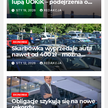
lupą UOKiK – podejrzenia o
greenwashing wciąż aktualne
STY 19, 2026
REDAKCJA
EKONOMIA
Skarbówka wyprzedaje auta
nawet od 400 zł – można
kupić bez licytacji, ale są
STY 12, 2026
REDAKCJA
pewne warunki
EKONOMIA
Obligacje szykują się na nowe
rekordy