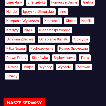
Emerytury
Energetyka
Fundusze Unijne
Giełda
Handel
Igrzyska Olimpijskie
Inne
Kampania Wyborcza
Katastrofa
Kibice
Konflikt
Kredyty
NATO
Niepełnosprawność
Ochrona Zdrowia
Ocieplenie Klimatu
Odkrycia
Piłka Nożna
Podróżowanie
Pomoc Społeczna
Prawo Pracy
Siatkówka
Sądownictwo
Tenis
Ukraina
Wojna
Wybory
Wypadki
Zdrowie
Zmiany
NASZE SERWISY