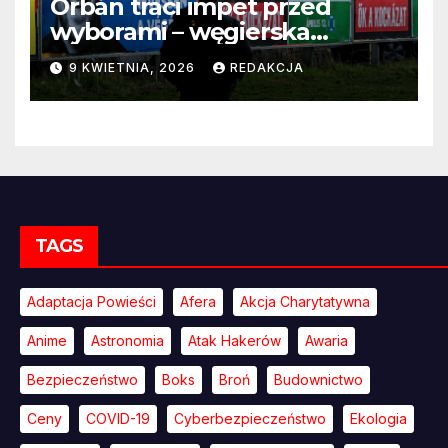
Orbán traci impet przed
wyborami – węgierska
propaganda przestaje
9 KWIETNIA, 2026
REDAKCJA
przekonywać
TAGS
Adaptacja Powieści
Afera
Akcja Charytatywna
Anime
Astronomia
Atak Hakerów
Awaria
Bezpieczeństwo
Boks
Broń
Budownictwo
Ceny
COVID-19
Cyberbezpieczeństwo
Ekologia