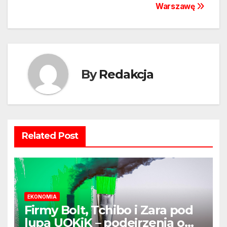
Warszawę
By
Redakcja
Related Post
EKONOMIA
Firmy Bolt, Tchibo i Zara pod
lupą UOKiK – podejrzenia o