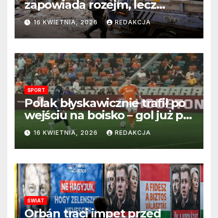
zapowiada rozejm, lecz
perspektywa zakończenia
16 KWIETNIA, 2026
REDAKCJA
wojny wciąż odległa
SPORT
Polak błyskawicznie trafił po
wejściu na boisko – gol już po
22 sekundach!
16 KWIETNIA, 2026
REDAKCJA
ŚWIAT
Orbán traci impet przed