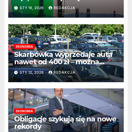
greenwashing wciąż aktualne
STY 19, 2026
REDAKCJA
EKONOMIA
Skarbówka wyprzedaje auta
nawet od 400 zł – można
kupić bez licytacji, ale są
STY 12, 2026
REDAKCJA
pewne warunki
EKONOMIA
Obligacje szykują się na nowe
rekordy