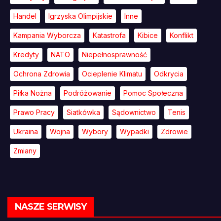
Handel
Igrzyska Olimpijskie
Inne
Kampania Wyborcza
Katastrofa
Kibice
Konflikt
Kredyty
NATO
Niepełnosprawność
Ochrona Zdrowia
Ocieplenie Klimatu
Odkrycia
Piłka Nożna
Podróżowanie
Pomoc Społeczna
Prawo Pracy
Siatkówka
Sądownictwo
Tenis
Ukraina
Wojna
Wybory
Wypadki
Zdrowie
Zmiany
NASZE SERWISY