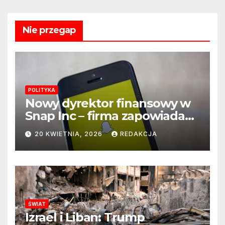
Nie przegap
POLITYKA
Nowy dyrektor finansowy w
Snap Inc – firma zapowiada
zmianę na kluczowym
20 KWIETNIA, 2026
REDAKCJA
stanowisku
ŚWIAT
Izrael i Liban: Trump