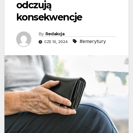
odczują
konsekwencje
By
Redakcja
#emerytury
CZE 10, 2024