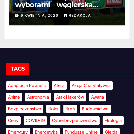
wyborami – węgierska
propaganda przestaje
9 KWIETNIA, 2026
REDAKCJA
przekonywać
TAGS
Adaptacja Powieści
Afera
Akcja Charytatywna
Anime
Astronomia
Atak Hakerów
Awaria
Bezpieczeństwo
Boks
Broń
Budownictwo
Ceny
COVID-19
Cyberbezpieczeństwo
Ekologia
Emerytury
Energetyka
Fundusze Unijne
Giełda