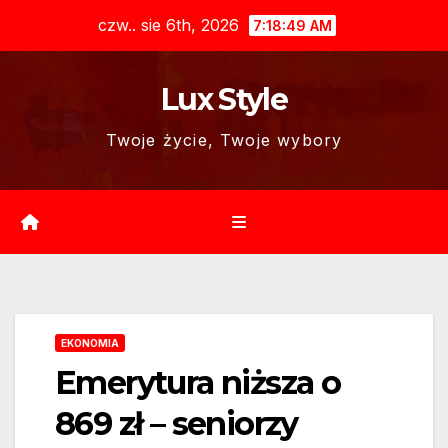
Skip
czw.. sie 6th, 2026
7:18:50 AM
to
content
Lux Style
Twoje życie, Twoje wybory
EKONOMIA
Emerytura niższa o
869 zł – seniorzy