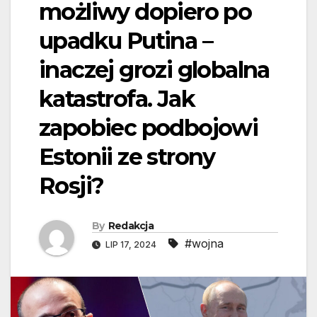
możliwy dopiero po
upadku Putina –
inaczej grozi globalna
katastrofa. Jak
zapobiec podbojowi
Estonii ze strony
Rosji?
By
Redakcja
#wojna
LIP 17, 2024