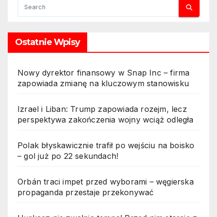
zapłacimy więcej za ropę? 3.
Perspektywa podwyżek cen
ropy po uderzeniu Ukrainy w
Ostatnie Wpisy
strategiczne cele Rosji 4.
Ataki Ukrainy na Rosję mogą
windować ceny ropy 5.
Nowy dyrektor finansowy w Snap Inc – firma
Rosyjski rynek ropy pod
zapowiada zmianę na kluczowym stanowisku
presją po ukraińskich
działaniach – co to oznacza
Izrael i Liban: Trump zapowiada rozejm, lecz
dla cen?
perspektywa zakończenia wojny wciąż odległa
Polak błyskawicznie trafił po wejściu na boisko
– gol już po 22 sekundach!
Orbán traci impet przed wyborami – węgierska
propaganda przestaje przekonywać