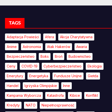
TAGS
Adaptacja Powieści
Afera
Akcja Charytatywna
Anime
Astronomia
Atak Hakerów
Awaria
Bezpieczeństwo
Boks
Broń
Budownictwo
Ceny
COVID-19
Cyberbezpieczeństwo
Ekologia
Emerytury
Energetyka
Fundusze Unijne
Giełda
Handel
Igrzyska Olimpijskie
Inne
Kampania Wyborcza
Katastrofa
Kibice
Konflikt
Kredyty
NATO
Niepełnosprawność