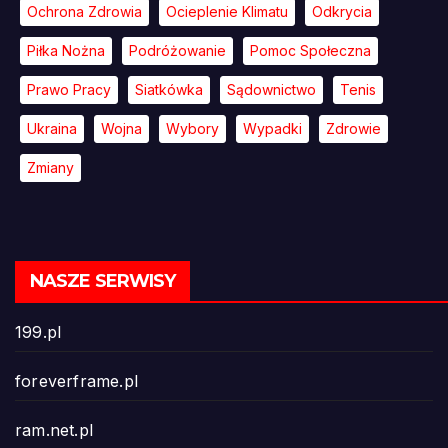
Ochrona Zdrowia
Ocieplenie Klimatu
Odkrycia
Piłka Nożna
Podróżowanie
Pomoc Społeczna
Prawo Pracy
Siatkówka
Sądownictwo
Tenis
Ukraina
Wojna
Wybory
Wypadki
Zdrowie
Zmiany
NASZE SERWISY
199.pl
foreverframe.pl
ram.net.pl