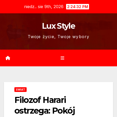
Skip
niedz.. sie 9th, 2026
2:24:33 PM
to
content
Lux Style
Twoje życie, Twoje wybory
ŚWIAT
Filozof Harari
ostrzega: Pokój