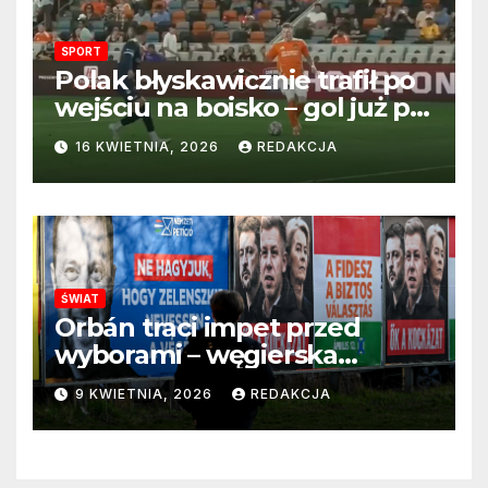
SPORT
Polak błyskawicznie trafił po
wejściu na boisko – gol już po
22 sekundach!
16 KWIETNIA, 2026
REDAKCJA
ŚWIAT
Orbán traci impet przed
wyborami – węgierska
propaganda przestaje
9 KWIETNIA, 2026
REDAKCJA
przekonywać