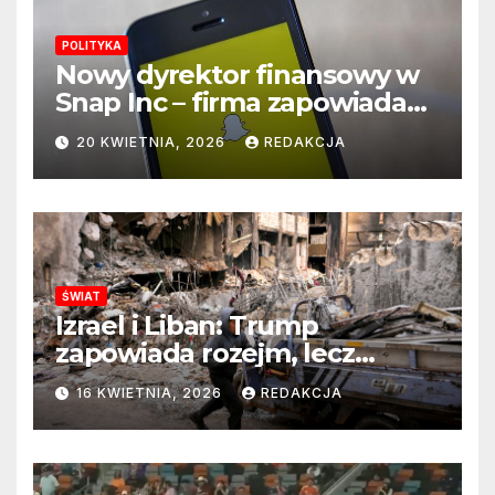
POLITYKA
Nowy dyrektor finansowy w
Snap Inc – firma zapowiada
zmianę na kluczowym
20 KWIETNIA, 2026
REDAKCJA
stanowisku
ŚWIAT
Izrael i Liban: Trump
zapowiada rozejm, lecz
perspektywa zakończenia
16 KWIETNIA, 2026
REDAKCJA
wojny wciąż odległa