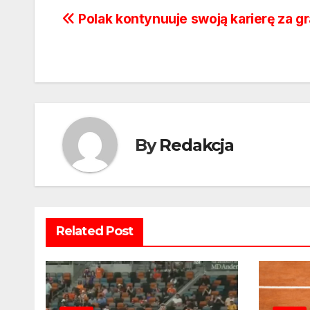
Nawigacja
Polak kontynuuje swoją karierę za g
wpisu
By
Redakcja
Related Post