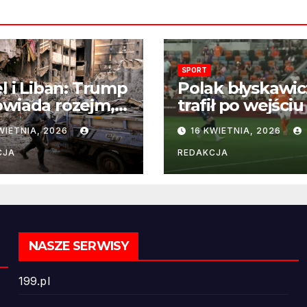
SPORT
el i Liban: Trump
Polak błyskawic
wiada rozejm,
trafił po wejściu
 perspektywa
boisko – gol już
WIETNIA, 2026
16 KWIETNIA, 2026
ńczenia wojny
22 sekundach!
ż odległa
CJA
REDAKCJA
NASZE SERWISY
199.pl