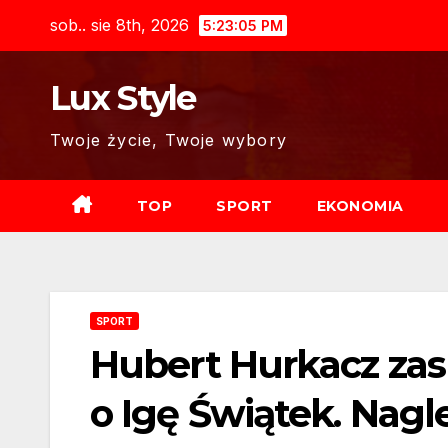
Skip
sob.. sie 8th, 2026
5:23:07 PM
to
content
Lux Style
Twoje życie, Twoje wybory
TOP
SPORT
EKONOMIA
SPORT
Hubert Hurkacz zas
o Igę Świątek. Nagl