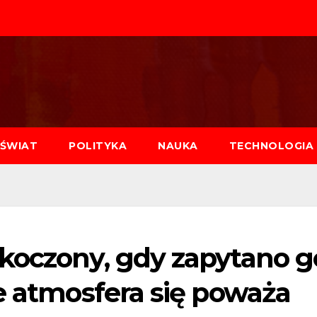
ŚWIAT
POLITYKA
NAUKA
TECHNOLOGIA
koczony, gdy zapytano g
e atmosfera się poważa