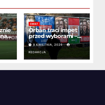
ŚWIAT
znie
Orbán traci impet
 na
przed wyborami –
 po
węgierska
9 KWIETNIA, 2026
propaganda
przestaje
REDAKCJA
przekonywać