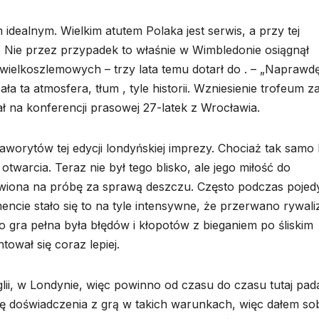
 idealnym. Wielkim atutem Polaka jest serwis, a przy tej
 Nie przez przypadek to właśnie w Wimbledonie osiągnął
wielkoszlemowych – trzy lata temu dotarł do . – „Naprawd
a ta atmosfera, tłum , tyle historii. Wzniesienie trofeum z
 na konferencji prasowej 27-latek z Wrocławia.
worytów tej edycji londyńskiej imprezy. Chociaż tak samo 
twarcia. Teraz nie był tego blisko, ale jego miłość do
awiona na próbę za sprawą deszczu. Często podczas poje
ncie stało się to na tyle intensywne, że przerwano rywaliz
o gra pełna była błędów i kłopotów z bieganiem po śliskim
ował się coraz lepiej.
ii, w Londynie, więc powinno od czasu do czasu tutaj pad
hę doświadczenia z grą w takich warunkach, więc dałem so