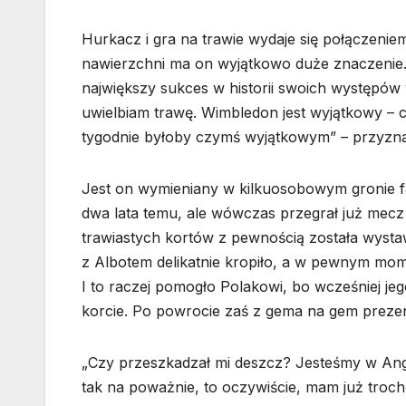
Hurkacz i gra na trawie wydaje się połączeniem
nawierzchni ma on wyjątkowo duże znaczenie.
największy sukces w historii swoich występów 
uwielbiam trawę. Wimbledon jest wyjątkowy – cał
tygodnie byłoby czymś wyjątkowym” – przyznał
Jest on wymieniany w kilkuosobowym gronie fa
dwa lata temu, ale wówczas przegrał już mecz o
trawiastych kortów z pewnością została wyst
z Albotem delikatnie kropiło, a w pewnym mome
I to raczej pomogło Polakowi, bo wcześniej jeg
korcie. Po powrocie zaś z gema na gem prezent
„Czy przeszkadzał mi deszcz? Jesteśmy w Angl
tak na poważnie, to oczywiście, mam już troc