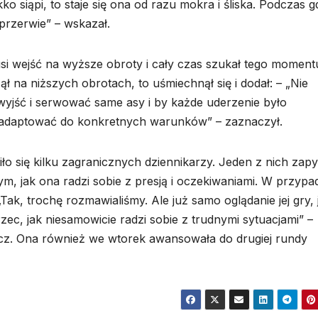
ekko siąpi, to staje się ona od razu mokra i śliska. Podczas 
przerwie” – wskazał.
si wejść na wyższe obroty i cały czas szukał tego moment
ł na niższych obrotach, to uśmiechnął się i dodał: – „Nie
wyjść i serwować same asy i by każde uderzenie było
się adaptować do konkretnych warunków” – zaznaczył.
o się kilku zagranicznych dziennikarzy. Jeden z nich zapy
ym, jak ona radzi sobie z presją i oczekiwaniami. W przypa
ak, trochę rozmawialiśmy. Ale już samo oglądanie jej gry, j
zec, jak niesamowicie radzi sobie z trudnymi sytuacjami” –
cz. Ona również we wtorek awansowała do drugiej rundy