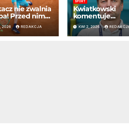
SPORT
acz nie zwalnia
Kwiatkowski
a! Przed nim
komentuje
ie z
przyszłość na
, 2026
REDAKCJA
KWI 2, 2026
REDAKCJ
herotem w
mundialu:
ciej rundzie
„Rozważamy
e Carlo
rezygnację”