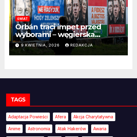
ŚWIAT
Orbán traci impet przed
wyborami – węgierska
propaganda przestaje
9 KWIETNIA, 2026
REDAKCJA
przekonywać
TAGS
Adaptacja Powieści
Afera
Akcja Charytatywna
Anime
Astronomia
Atak Hakerów
Awaria