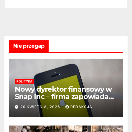
Nie przegap
POLITYKA
Nowy dyrektor finansowy w
Snap Inc – firma zapowiada
zmianę na kluczowym
20 KWIETNIA, 2026
REDAKCJA
stanowisku