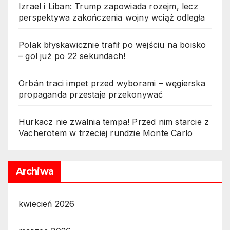
działaniach – co to oznacza
Izrael i Liban: Trump zapowiada rozejm, lecz
dla cen?
perspektywa zakończenia wojny wciąż odległa
Polak błyskawicznie trafił po wejściu na boisko
– gol już po 22 sekundach!
Orbán traci impet przed wyborami – węgierska
propaganda przestaje przekonywać
Hurkacz nie zwalnia tempa! Przed nim starcie z
Vacherotem w trzeciej rundzie Monte Carlo
Archiwa
kwiecień 2026