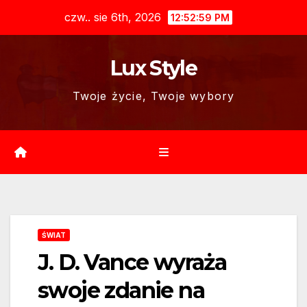
Skip
czw.. sie 6th, 2026
12:53:00 PM
to
content
Lux Style
Twoje życie, Twoje wybory
ŚWIAT
J. D. Vance wyraża
swoje zdanie na