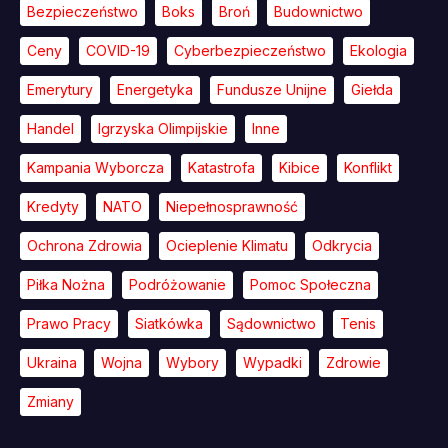
Bezpieczeństwo
Boks
Broń
Budownictwo
Ceny
COVID-19
Cyberbezpieczeństwo
Ekologia
Emerytury
Energetyka
Fundusze Unijne
Giełda
Handel
Igrzyska Olimpijskie
Inne
Kampania Wyborcza
Katastrofa
Kibice
Konflikt
Kredyty
NATO
Niepełnosprawność
Ochrona Zdrowia
Ocieplenie Klimatu
Odkrycia
Piłka Nożna
Podróżowanie
Pomoc Społeczna
Prawo Pracy
Siatkówka
Sądownictwo
Tenis
Ukraina
Wojna
Wybory
Wypadki
Zdrowie
Zmiany