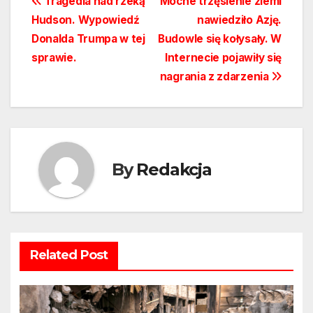
Nawigacja
Tragedia nad rzeką
Mocne trzęsienie ziemi
Hudson. Wypowiedź
nawiedziło Azję.
wpisu
Donalda Trumpa w tej
Budowle się kołysały. W
sprawie.
Internecie pojawiły się
nagrania z zdarzenia
By
Redakcja
Related Post