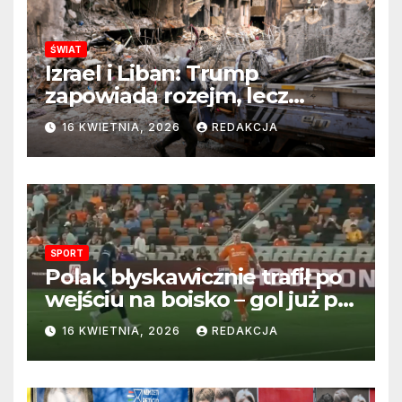
ŚWIAT
Izrael i Liban: Trump
zapowiada rozejm, lecz
perspektywa zakończenia
16 KWIETNIA, 2026
REDAKCJA
wojny wciąż odległa
SPORT
Polak błyskawicznie trafił po
wejściu na boisko – gol już po
22 sekundach!
16 KWIETNIA, 2026
REDAKCJA