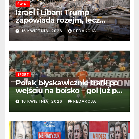
ŚWIAT
Izrael i Liban: Trump
zapowiada rozejm, lecz
perspektywa zakończenia
16 KWIETNIA, 2026
REDAKCJA
wojny wciąż odległa
SPORT
Polak błyskawicznie trafił po
wejściu na boisko – gol już po
22 sekundach!
16 KWIETNIA, 2026
REDAKCJA