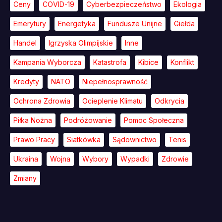
Ceny
COVID-19
Cyberbezpieczeństwo
Ekologia
Emerytury
Energetyka
Fundusze Unijne
Giełda
Handel
Igrzyska Olimpijskie
Inne
Kampania Wyborcza
Katastrofa
Kibice
Konflikt
Kredyty
NATO
Niepełnosprawność
Ochrona Zdrowia
Ocieplenie Klimatu
Odkrycia
Piłka Nożna
Podróżowanie
Pomoc Społeczna
Prawo Pracy
Siatkówka
Sądownictwo
Tenis
Ukraina
Wojna
Wybory
Wypadki
Zdrowie
Zmiany