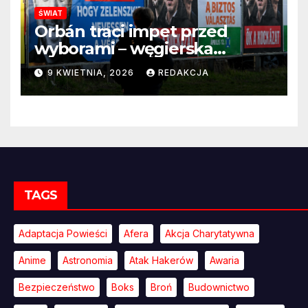
ŚWIAT
Orbán traci impet przed
wyborami – węgierska
propaganda przestaje
9 KWIETNIA, 2026
REDAKCJA
przekonywać
TAGS
Adaptacja Powieści
Afera
Akcja Charytatywna
Anime
Astronomia
Atak Hakerów
Awaria
Bezpieczeństwo
Boks
Broń
Budownictwo