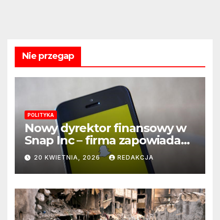
Nie przegap
POLITYKA
Nowy dyrektor finansowy w
Snap Inc – firma zapowiada
zmianę na kluczowym
20 KWIETNIA, 2026
REDAKCJA
stanowisku