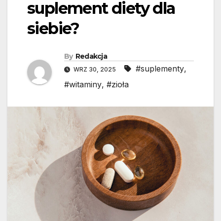
suplement diety dla
siebie?
By
Redakcja
#suplementy
,
WRZ 30, 2025
#witaminy
,
#zioła