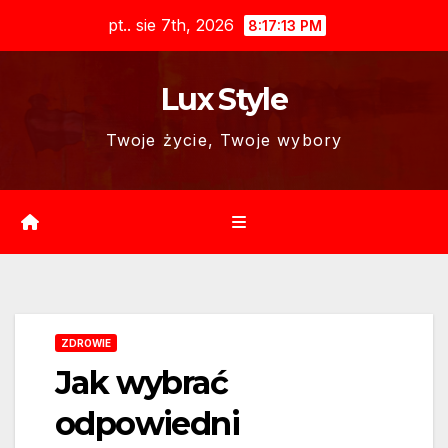
Skip
pt.. sie 7th, 2026
8:17:14 PM
to
content
Lux Style
Twoje życie, Twoje wybory
ZDROWIE
Jak wybrać
odpowiedni