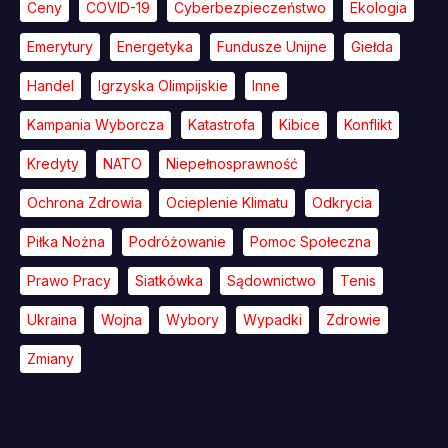
Ceny
COVID-19
Cyberbezpieczeństwo
Ekologia
Emerytury
Energetyka
Fundusze Unijne
Giełda
Handel
Igrzyska Olimpijskie
Inne
Kampania Wyborcza
Katastrofa
Kibice
Konflikt
Kredyty
NATO
Niepełnosprawność
Ochrona Zdrowia
Ocieplenie Klimatu
Odkrycia
Piłka Nożna
Podróżowanie
Pomoc Społeczna
Prawo Pracy
Siatkówka
Sądownictwo
Tenis
Ukraina
Wojna
Wybory
Wypadki
Zdrowie
Zmiany