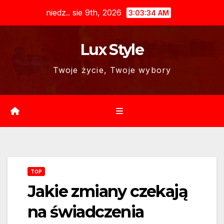
Skip
niedz.. sie 9th, 2026
3:03:35 AM
to
content
Lux Style
Twoje życie, Twoje wybory
TOP
Jakie zmiany czekają
na świadczenia