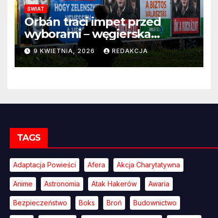
ŚWIAT
Orbán traci impet przed
wyborami – węgierska
propaganda przestaje
9 KWIETNIA, 2026
REDAKCJA
przekonywać
TAGS
Adaptacja Powieści
Afera
Akcja Charytatywna
Anime
Astronomia
Atak Hakerów
Awaria
Bezpieczeństwo
Boks
Broń
Budownictwo