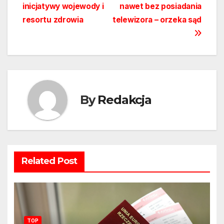
wpisu
inicjatywy wojewody i
nawet bez posiadania
resortu zdrowia
telewizora – orzeka sąd
By
Redakcja
Related Post
TOP