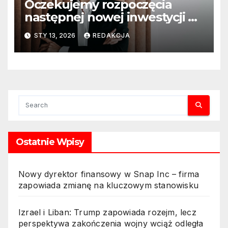
Oczekujemy rozpoczęcia
następnej nowej inwestycji w
ciągu najbliższego półrocza
STY 13, 2026
REDAKCJA
Ostatnie Wpisy
Nowy dyrektor finansowy w Snap Inc – firma
zapowiada zmianę na kluczowym stanowisku
Izrael i Liban: Trump zapowiada rozejm, lecz
perspektywa zakończenia wojny wciąż odległa