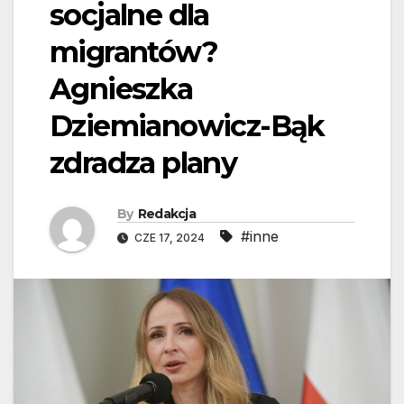
socjalne dla
migrantów?
Agnieszka
Dziemianowicz-Bąk
zdradza plany
By
Redakcja
#inne
CZE 17, 2024