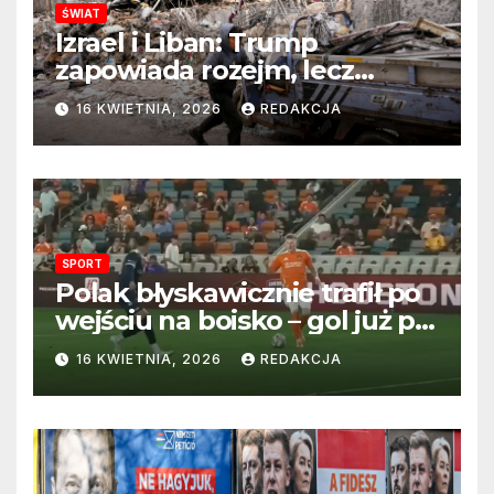
ŚWIAT
Izrael i Liban: Trump
zapowiada rozejm, lecz
perspektywa zakończenia
16 KWIETNIA, 2026
REDAKCJA
wojny wciąż odległa
SPORT
Polak błyskawicznie trafił po
wejściu na boisko – gol już po
22 sekundach!
16 KWIETNIA, 2026
REDAKCJA