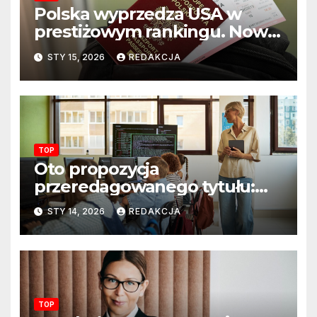
Polska wyprzedza USA w
prestiżowym rankingu. Nowy
układ sił na świecie?
STY 15, 2026
REDAKCJA
TOP
Oto propozycja
przeredagowanego tytułu:
Resort edukacji szkoli
STY 14, 2026
REDAKCJA
nauczycieli z wykorzystania
sztucznej inteligencji. AI
pojawi się na zajęciach
szkolnych
TOP