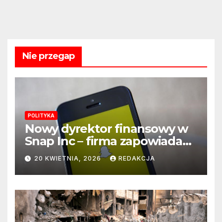
Nie przegap
POLITYKA
Nowy dyrektor finansowy w
Snap Inc – firma zapowiada
zmianę na kluczowym
20 KWIETNIA, 2026
REDAKCJA
stanowisku