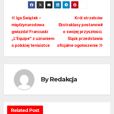
Nawigacja
Iga Świątek –
Król strzelców
międzynarodowa
Ekstraklasy postanowił
wpisu
gwiazda! Francuski
o swojej przyszłości.
„L’Equipe” z uznaniem
Śląsk przedstawia
o polskiej tenisistce
oficjalne ogołoszenie
By
Redakcja
Related Post