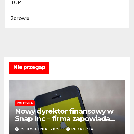
TOP
Zdrowie
Nie przegap
POLITYKA
Nowy dyrektor finansowy w
Snap Inc – firma zapowiada
zmianę na kluczowym
20 KWIETNIA, 2026
REDAKCJA
stanowisku