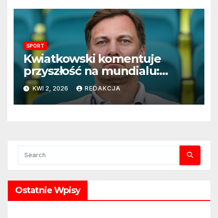
SPORT
Kwiatkowski komentuje
przyszłość na mundialu:
„Rozważamy rezygnację”
KWI 2, 2026
REDAKCJA
Ostatnie Wpisy