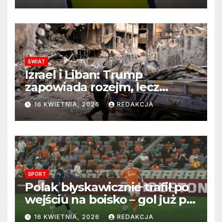
ŚWIAT
Izrael i Liban: Trump
zapowiada rozejm, lecz
perspektywa zakończenia
16 KWIETNIA, 2026
REDAKCJA
wojny wciąż odległa
SPORT
Polak błyskawicznie trafił po
wejściu na boisko – gol już po
22 sekundach!
16 KWIETNIA, 2026
REDAKCJA