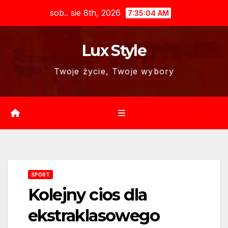
Skip
sob.. sie 8th, 2026
7:35:05 AM
to
content
Lux Style
Twoje życie, Twoje wybory
SPORT
Kolejny cios dla
ekstraklasowego