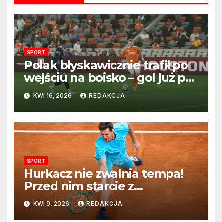
SPORT
Polak błyskawicznie trafił po
wejściu na boisko – gol już po
22 sekundach!
KWI 16, 2026
REDAKCJA
SPORT
Hurkacz nie zwalnia tempa!
Przed nim starcie z
Vacherotem w trzeciej
KWI 9, 2026
REDAKCJA
rundzie Monte Carlo