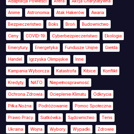
Adaptacja Powieści
Afera
Akcja Charytatywna
Anime
Astronomia
Atak Hakerów
Awaria
Bezpieczeństwo
Boks
Broń
Budownictwo
Ceny
COVID-19
Cyberbezpieczeństwo
Ekologia
Emerytury
Energetyka
Fundusze Unijne
Giełda
Handel
Igrzyska Olimpijskie
Inne
Kampania Wyborcza
Katastrofa
Kibice
Konflikt
Kredyty
NATO
Niepełnosprawność
Ochrona Zdrowia
Ocieplenie Klimatu
Odkrycia
Piłka Nożna
Podróżowanie
Pomoc Społeczna
Prawo Pracy
Siatkówka
Sądownictwo
Tenis
Ukraina
Wojna
Wybory
Wypadki
Zdrowie