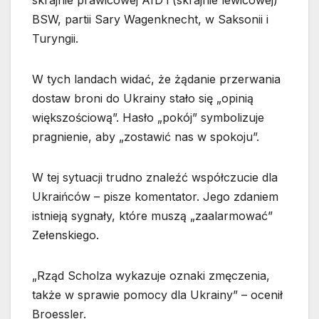
skrajnie prawicowej AfD i (skrajnie lewicowej)
BSW, partii Sary Wagenknecht, w Saksonii i
Turyngii.
W tych landach widać, że żądanie przerwania
dostaw broni do Ukrainy stało się „opinią
większościową”. Hasło „pokój” symbolizuje
pragnienie, aby „zostawić nas w spokoju”.
W tej sytuacji trudno znaleźć współczucie dla
Ukraińców – pisze komentator. Jego zdaniem
istnieją sygnały, które muszą „zaalarmować”
Zełenskiego.
„Rząd Scholza wykazuje oznaki zmęczenia,
także w sprawie pomocy dla Ukrainy” – ocenił
Broessler.