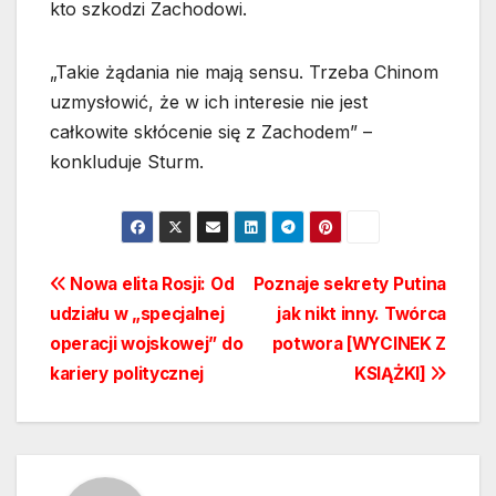
kto szkodzi Zachodowi.
„Takie żądania nie mają sensu. Trzeba Chinom
uzmysłowić, że w ich interesie nie jest
całkowite skłócenie się z Zachodem” –
konkluduje Sturm.
Nawigacja
Nowa elita Rosji: Od
Poznaje sekrety Putina
udziału w „specjalnej
jak nikt inny. Twórca
wpisu
operacji wojskowej” do
potwora [WYCINEK Z
kariery politycznej
KSIĄŻKI]