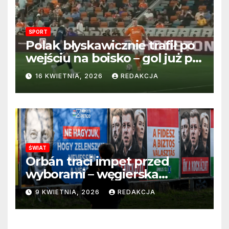
SPORT
Polak błyskawicznie trafił po
wejściu na boisko – gol już po
22 sekundach!
16 KWIETNIA, 2026
REDAKCJA
ŚWIAT
Orbán traci impet przed
wyborami – węgierska
propaganda przestaje
9 KWIETNIA, 2026
REDAKCJA
przekonywać