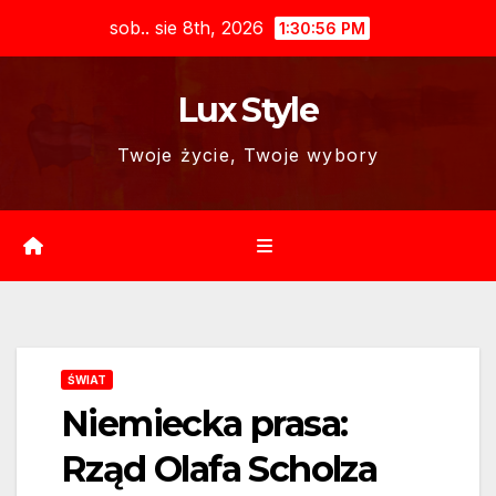
Skip
sob.. sie 8th, 2026
1:30:58 PM
to
content
Lux Style
Twoje życie, Twoje wybory
ŚWIAT
Niemiecka prasa:
Rząd Olafa Scholza