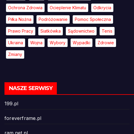
Ochrona Zdrowia
Ocieplenie Klimatu
Odkrycia
Piłka Nożna
Podróżowanie
Pomoc Społeczna
Prawo Pracy
Siatkówka
Sądownictwo
Tenis
Ukraina
Wojna
Wybory
Wypadki
Zdrowie
Zmiany
NASZE SERWISY
199.pl
foreverframe.pl
ram.net.pl