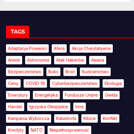
TAGS
Adaptacja Powieści
Afera
Akcja Charytatywna
Anime
Astronomia
Atak Hakerów
Awaria
Bezpieczeństwo
Boks
Broń
Budownictwo
Ceny
COVID-19
Cyberbezpieczeństwo
Ekologia
Emerytury
Energetyka
Fundusze Unijne
Giełda
Handel
Igrzyska Olimpijskie
Inne
Kampania Wyborcza
Katastrofa
Kibice
Konflikt
Kredyty
NATO
Niepełnosprawność