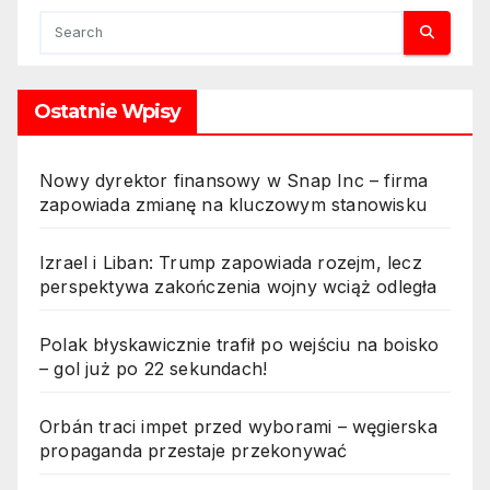
sektor naftowy – czy
zapłacimy więcej za ropę? 3.
Perspektywa podwyżek cen
ropy po uderzeniu Ukrainy w
Ostatnie Wpisy
strategiczne cele Rosji 4.
Ataki Ukrainy na Rosję mogą
windować ceny ropy 5.
Nowy dyrektor finansowy w Snap Inc – firma
Rosyjski rynek ropy pod
zapowiada zmianę na kluczowym stanowisku
presją po ukraińskich
działaniach – co to oznacza
Izrael i Liban: Trump zapowiada rozejm, lecz
dla cen?
perspektywa zakończenia wojny wciąż odległa
Polak błyskawicznie trafił po wejściu na boisko
– gol już po 22 sekundach!
Orbán traci impet przed wyborami – węgierska
propaganda przestaje przekonywać