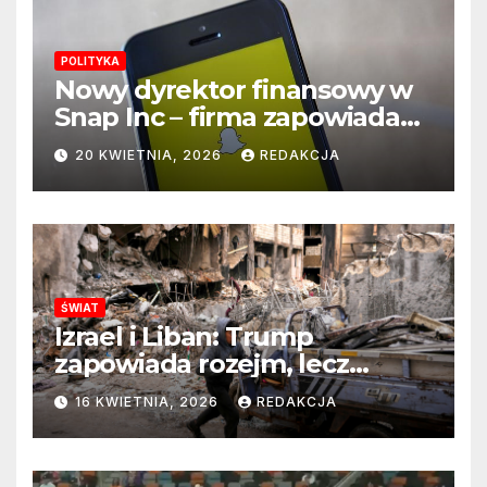
POLITYKA
Nowy dyrektor finansowy w
Snap Inc – firma zapowiada
zmianę na kluczowym
20 KWIETNIA, 2026
REDAKCJA
stanowisku
ŚWIAT
Izrael i Liban: Trump
zapowiada rozejm, lecz
perspektywa zakończenia
16 KWIETNIA, 2026
REDAKCJA
wojny wciąż odległa