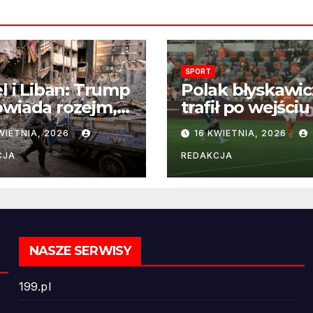
SPORT
el i Liban: Trump
Polak błyskawic
wiada rozejm,
trafił po wejściu
 perspektywa
boisko – gol już
WIETNIA, 2026
16 KWIETNIA, 2026
ńczenia wojny
22 sekundach!
ż odległa
CJA
REDAKCJA
NASZE SERWISY
199.pl