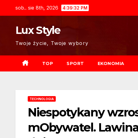
Skip
sob.. sie 8th, 2026
4:39:33 PM
to
content
Lux Style
Twoje życie, Twoje wybory
TOP
SPORT
EKONOMIA
TECHNOLOGIA
Niespotykany wzrost
mObywatel. Lawina 