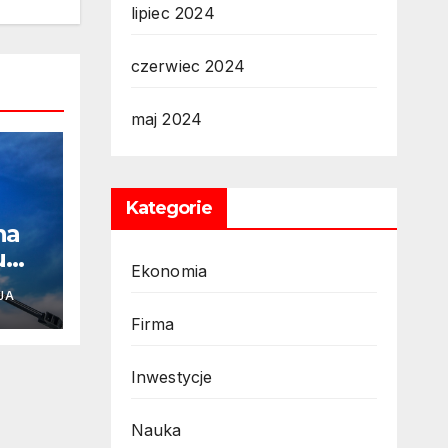
lipiec 2024
czerwiec 2024
maj 2024
Kategorie
na
u
Ekonomia
resy
JA
Firma
Inwestycje
Nauka