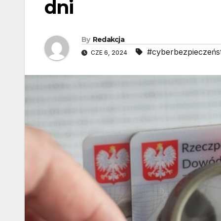
dni
By
Redakcja
#cyberbezpieczeńs
CZE 6, 2024