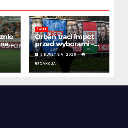
ŚWIAT
znie
Orbán traci impet
 na
przed wyborami –
 po
węgierska
9 KWIETNIA, 2026
propaganda
przestaje
REDAKCJA
przekonywać