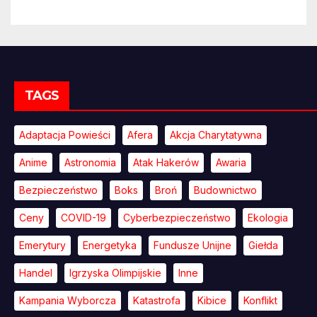
TAGS
Adaptacja Powieści
Afera
Akcja Charytatywna
Anime
Astronomia
Atak Hakerów
Awaria
Bezpieczeństwo
Boks
Broń
Budownictwo
Ceny
COVID-19
Cyberbezpieczeństwo
Ekologia
Emerytury
Energetyka
Fundusze Unijne
Giełda
Handel
Igrzyska Olimpijskie
Inne
Kampania Wyborcza
Katastrofa
Kibice
Konflikt