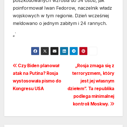
poszkodowanych wzrosła do 54 osób, jak
poinformował Iwan Fedorow, naczelnik władz
wojskowych w tym regionie. Dzień wcześniej
meldowano o jednym zabitym i 24 rannych.
„`
Nawigacja
Czy Biden planował
„Rosja zmaga się z
atak na Putina? Rosja
terroryzmem, który
wpisu
wystosowała pismo do
jest jej własnym
Kongresu USA
dziełem”. Ta republika
podlega minimalnej
kontroli Moskwy.