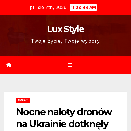
Skip
pt.. sie 7th, 2026
11:08:45 AM
to
content
Lux Style
Twoje życie, Twoje wybory
ŚWIAT
Nocne naloty dronów
na Ukrainie dotknęły