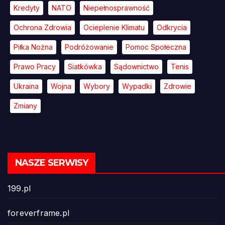
Kredyty
NATO
Niepełnosprawność
Ochrona Zdrowia
Ocieplenie Klimatu
Odkrycia
Piłka Nożna
Podróżowanie
Pomoc Społeczna
Prawo Pracy
Siatkówka
Sądownictwo
Tenis
Ukraina
Wojna
Wybory
Wypadki
Zdrowie
Zmiany
NASZE SERWISY
199.pl
foreverframe.pl