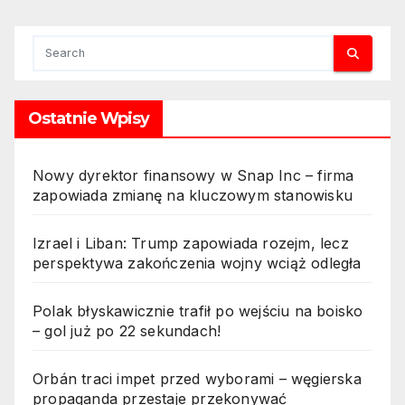
Ukraiński cios w rosyjski
sektor naftowy – czy
zapłacimy więcej za ropę? 3.
Perspektywa podwyżek cen
ropy po uderzeniu Ukrainy w
Ostatnie Wpisy
strategiczne cele Rosji 4.
Ataki Ukrainy na Rosję mogą
windować ceny ropy 5.
Nowy dyrektor finansowy w Snap Inc – firma
Rosyjski rynek ropy pod
zapowiada zmianę na kluczowym stanowisku
presją po ukraińskich
działaniach – co to oznacza
Izrael i Liban: Trump zapowiada rozejm, lecz
dla cen?
perspektywa zakończenia wojny wciąż odległa
Polak błyskawicznie trafił po wejściu na boisko
– gol już po 22 sekundach!
Orbán traci impet przed wyborami – węgierska
propaganda przestaje przekonywać