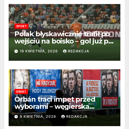
SPORT
Polak błyskawicznie trafił po
wejściu na boisko – gol już po
22 sekundach!
16 KWIETNIA, 2026
REDAKCJA
ŚWIAT
Orbán traci impet przed
wyborami – węgierska
propaganda przestaje
9 KWIETNIA, 2026
REDAKCJA
przekonywać