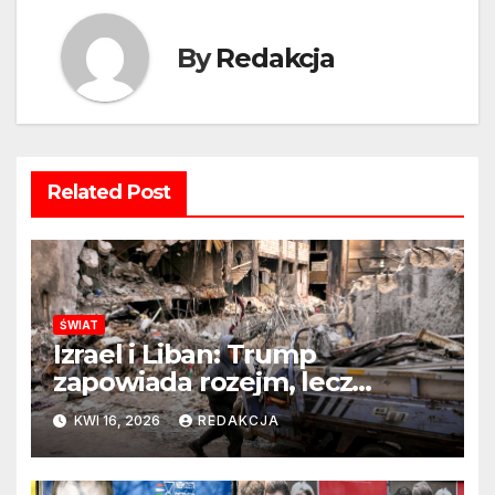
By
Redakcja
Related Post
ŚWIAT
Izrael i Liban: Trump
zapowiada rozejm, lecz
perspektywa zakończenia
KWI 16, 2026
REDAKCJA
wojny wciąż odległa