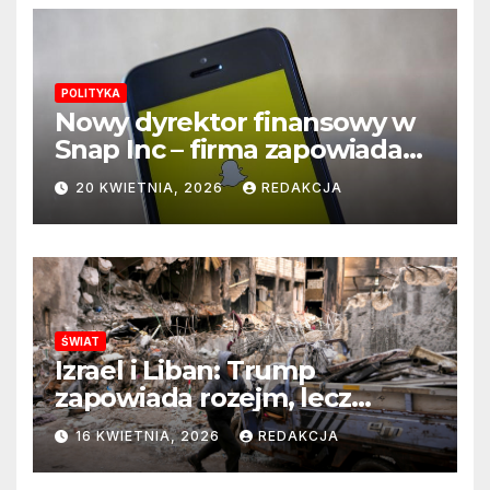
POLITYKA
Nowy dyrektor finansowy w
Snap Inc – firma zapowiada
zmianę na kluczowym
20 KWIETNIA, 2026
REDAKCJA
stanowisku
ŚWIAT
Izrael i Liban: Trump
zapowiada rozejm, lecz
perspektywa zakończenia
16 KWIETNIA, 2026
REDAKCJA
wojny wciąż odległa