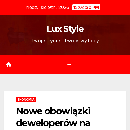
Skip
niedz.. sie 9th, 2026
12:04:31 PM
to
content
Lux Style
Twoje życie, Twoje wybory
EKONOMIA
Nowe obowiązki
deweloperów na