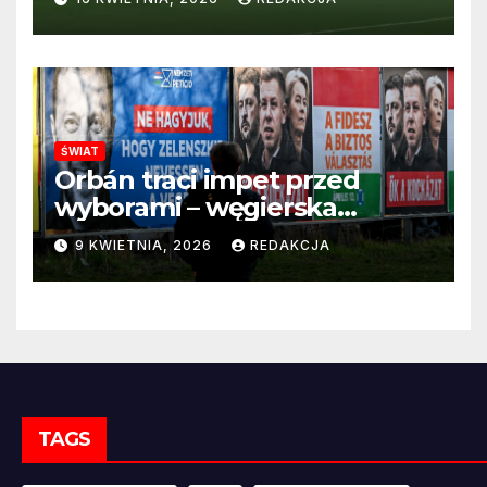
ŚWIAT
Orbán traci impet przed
wyborami – węgierska
propaganda przestaje
9 KWIETNIA, 2026
REDAKCJA
przekonywać
TAGS