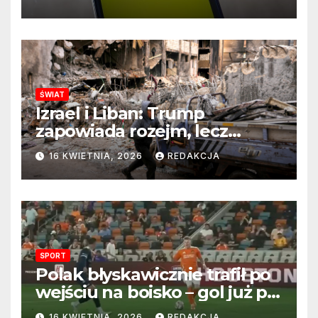
stanowisku
ŚWIAT
Izrael i Liban: Trump
zapowiada rozejm, lecz
perspektywa zakończenia
16 KWIETNIA, 2026
REDAKCJA
wojny wciąż odległa
SPORT
Polak błyskawicznie trafił po
wejściu na boisko – gol już po
22 sekundach!
16 KWIETNIA, 2026
REDAKCJA