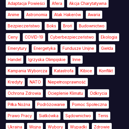
Adaptacja Powieści
Afera
Akcja Charytatywna
Anime
Astronomia
Atak Hakerów
Awaria
Bezpieczeństwo
Boks
Broń
Budownictwo
Ceny
COVID-19
Cyberbezpieczeństwo
Ekologia
Emerytury
Energetyka
Fundusze Unijne
Giełda
Handel
Igrzyska Olimpijskie
Inne
Kampania Wyborcza
Katastrofa
Kibice
Konflikt
Kredyty
NATO
Niepełnosprawność
Ochrona Zdrowia
Ocieplenie Klimatu
Odkrycia
Piłka Nożna
Podróżowanie
Pomoc Społeczna
Prawo Pracy
Siatkówka
Sądownictwo
Tenis
Ukraina
Wojna
Wybory
Wypadki
Zdrowie