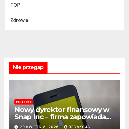
TOP
Zdrowie
Nie przegap
POLITYKA
Nowy dyrektor finansowy w
Snap Inc – firma zapowiada
zmianę na kluczowym
20 KWIETNIA, 2026
REDAKCJA