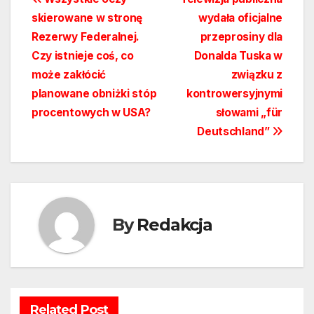
Nawigacja
skierowane w stronę
wydała oficjalne
wpisu
Rezerwy Federalnej.
przeprosiny dla
Czy istnieje coś, co
Donalda Tuska w
może zakłócić
związku z
planowane obniżki stóp
kontrowersyjnymi
procentowych w USA?
słowami „für
Deutschland”
By
Redakcja
Related Post