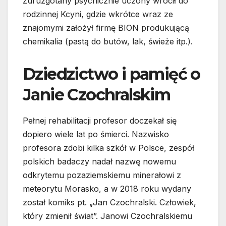
Zdruzgotany psychicznie uczony wrócił do
rodzinnej Kcyni, gdzie wkrótce wraz ze
znajomymi założył firmę BION produkującą
chemikalia (pastą do butów, lak, świeże itp.).
Dziedzictwo i pamięć o
Janie Czochralskim
Pełnej rehabilitacji profesor doczekał się
dopiero wiele lat po śmierci. Nazwisko
profesora zdobi kilka szkół w Polsce, zespół
polskich badaczy nadał nazwę nowemu
odkrytemu pozaziemskiemu minerałowi z
meteorytu Morasko, a w 2018 roku wydany
został komiks pt. „Jan Czochralski. Człowiek,
który zmienił świat”. Janowi Czochralskiemu