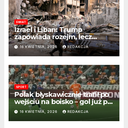
ŚWIAT
Izrael i Liban: Trump
zapowiada rozejm, lecz
perspektywa zakończenia
16 KWIETNIA, 2026
REDAKCJA
wojny wciąż odległa
SPORT
Polak błyskawicznie trafił po
wejściu na boisko – gol już po
22 sekundach!
16 KWIETNIA, 2026
REDAKCJA