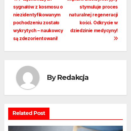
Nawigacja
sygnałów z kosmosu o
stymuluje proces
wpisu
niezidentyfikowanym
naturalnej regeneracji
pochodzeniu zostało
kości. Odkrycie w
wykrytych – naukowcy
dziedzinie medycyny!
są zdezorientowani!
By
Redakcja
Related Post