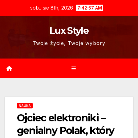
Skip
sob.. sie 8th, 2026
7:42:58 AM
to
content
Lux Style
Twoje życie, Twoje wybory
NAUKA
Ojciec elektroniki –
genialny Polak, który