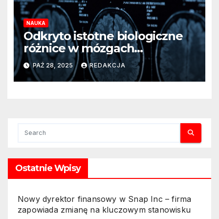
przyszłości oparte na AI i
impulsach elektrycznych 5.
NAUKA
Cukrzyca pod kontrolą dzięki
Odkryto istotne biologiczne
inteligentnym skarpetkom z
różnice w mózgach
AI i stymulacją elektryczną
psychopatów – nowe
PAŹ 28, 2025
REDAKCJA
ustalenia naukowców
Ostatnie Wpisy
Nowy dyrektor finansowy w Snap Inc – firma
zapowiada zmianę na kluczowym stanowisku