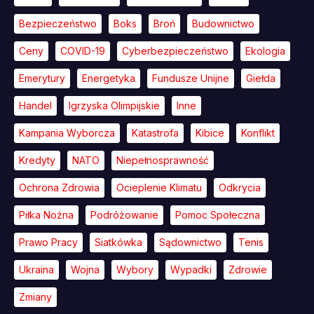
Bezpieczeństwo
Boks
Broń
Budownictwo
Ceny
COVID-19
Cyberbezpieczeństwo
Ekologia
Emerytury
Energetyka
Fundusze Unijne
Giełda
Handel
Igrzyska Olimpijskie
Inne
Kampania Wyborcza
Katastrofa
Kibice
Konflikt
Kredyty
NATO
Niepełnosprawność
Ochrona Zdrowia
Ocieplenie Klimatu
Odkrycia
Piłka Nożna
Podróżowanie
Pomoc Społeczna
Prawo Pracy
Siatkówka
Sądownictwo
Tenis
Ukraina
Wojna
Wybory
Wypadki
Zdrowie
Zmiany