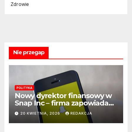
Zdrowie
Nie przegap
POLITYKA
Nowy dyrektor finansowy w
Snap Inc – firma zapowiada
zmianę na kluczowym
20 KWIETNIA, 2026
REDAKCJA
stanowisku