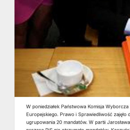
W poniedziałek Państwowa Komisja Wyborcza
Europejskiego. Prawo i Sprawiedliwość zajęło d
ugrupowania 20 mandatów. W partii Jarosława 
prezesa PiS nie otrzymało mandatów. Kaczyńsk