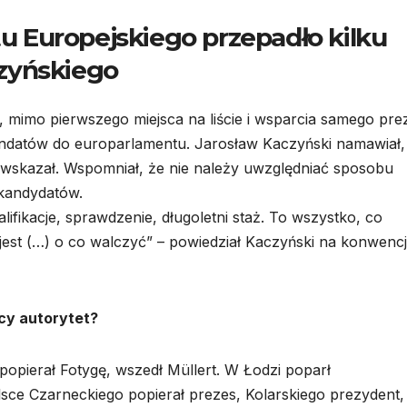
 Europejskiego przepadło kilku
zyńskiego
, mimo pierwszego miejsca na liście i wsparcia samego pre
andatów do europarlamentu. Jarosław Kaczyński namawiał,
m wskazał. Wspomniał, że nie należy uwzględniać sposobu
kandydatów.
fikacje, sprawdzenie, długoletni staż. To wszystko, co
 jest (…) o co walczyć” – powiedział Kaczyński na konwencj
ący autorytet?
opierał Fotygę, wszedł Müllert. W Łodzi poparł
ce Czarneckiego popierał prezes, Kolarskiego prezydent,