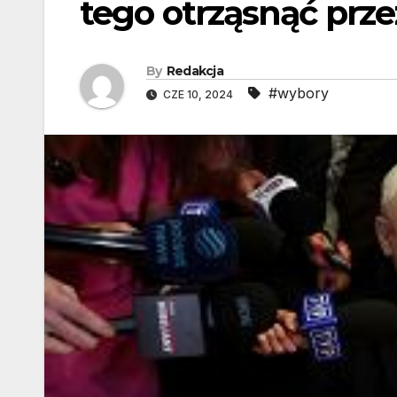
tego otrząsnąć przez
By
Redakcja
#wybory
CZE 10, 2024