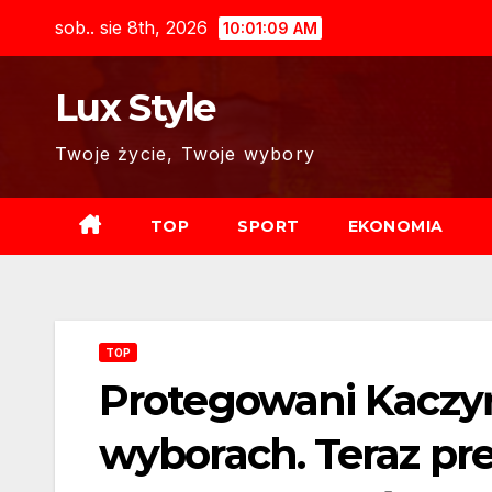
Skip
sob.. sie 8th, 2026
10:01:11 AM
to
content
Lux Style
Twoje życie, Twoje wybory
TOP
SPORT
EKONOMIA
TOP
Protegowani Kaczyń
wyborach. Teraz pre