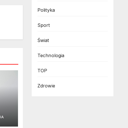
Polityka
Sport
Świat
Technologia
TOP
Zdrowie
j
JA
gu