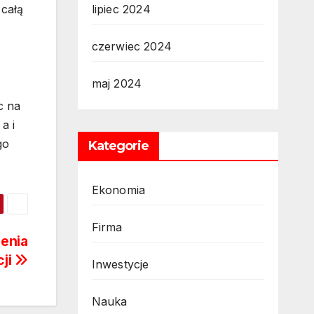
 całą
lipiec 2024
czerwiec 2024
maj 2024
c na
a i
go
Kategorie
Ekonomia
Firma
żenia
cji
Inwestycje
Nauka