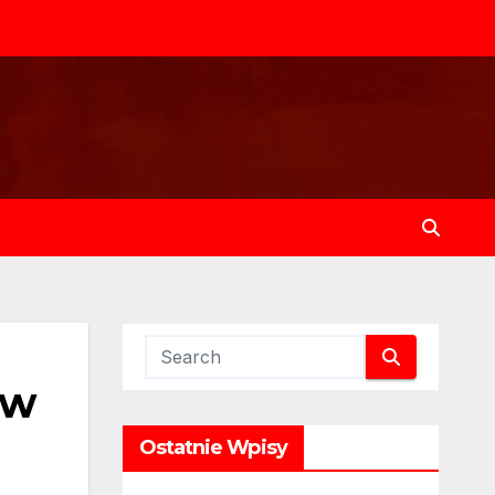
 w
Ostatnie Wpisy