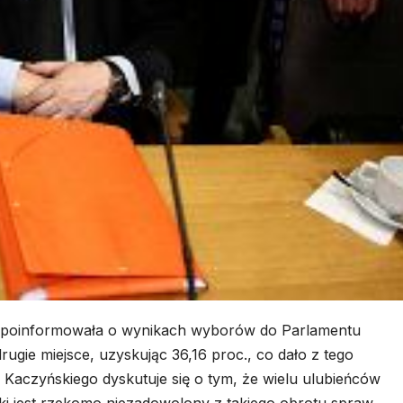
 poinformowała o wynikach wyborów do Parlamentu
rugie miejsce, uzyskując 36,16 proc., co dało z tego
Kaczyńskiego dyskutuje się o tym, że wielu ulubieńców
i jest rzekomo niezadowolony z takiego obrotu spraw.