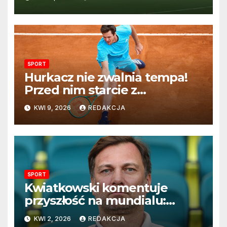
SPORT
Hurkacz nie zwalnia tempa!
Przed nim starcie z
Vacherotem w trzeciej
KWI 9, 2026
REDAKCJA
rundzie Monte Carlo
SPORT
Kwiatkowski komentuje
przyszłość na mundialu:
„Rozważamy rezygnację”
KWI 2, 2026
REDAKCJA