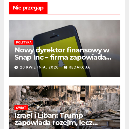
Nie przegap
POLITYKA
Nowy dyrektor finansowy w
Snap Inc – firma zapowiada
zmianę na kluczowym
20 KWIETNIA, 2026
REDAKCJA
stanowisku
ŚWIAT
Izrael i Liban: Trump
zapowiada rozejm, lecz