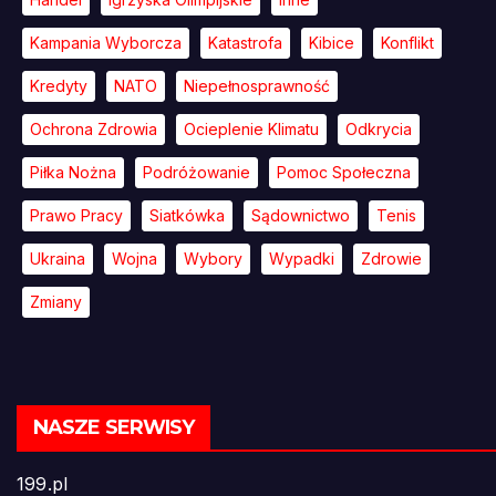
Kampania Wyborcza
Katastrofa
Kibice
Konflikt
Kredyty
NATO
Niepełnosprawność
Ochrona Zdrowia
Ocieplenie Klimatu
Odkrycia
Piłka Nożna
Podróżowanie
Pomoc Społeczna
Prawo Pracy
Siatkówka
Sądownictwo
Tenis
Ukraina
Wojna
Wybory
Wypadki
Zdrowie
Zmiany
NASZE SERWISY
199.pl