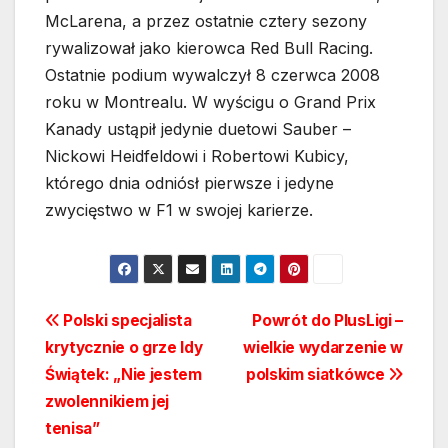
McLarena, a przez ostatnie cztery sezony
rywalizował jako kierowca Red Bull Racing.
Ostatnie podium wywalczył 8 czerwca 2008
roku w Montrealu. W wyścigu o Grand Prix
Kanady ustąpił jedynie duetowi Sauber –
Nickowi Heidfeldowi i Robertowi Kubicy,
którego dnia odniósł pierwsze i jedyne
zwycięstwo w F1 w swojej karierze.
Nawigacja
Polski specjalista
Powrót do PlusLigi –
krytycznie o grze Idy
wielkie wydarzenie w
wpisu
Świątek: „Nie jestem
polskim siatkówce
zwolennikiem jej
tenisa”