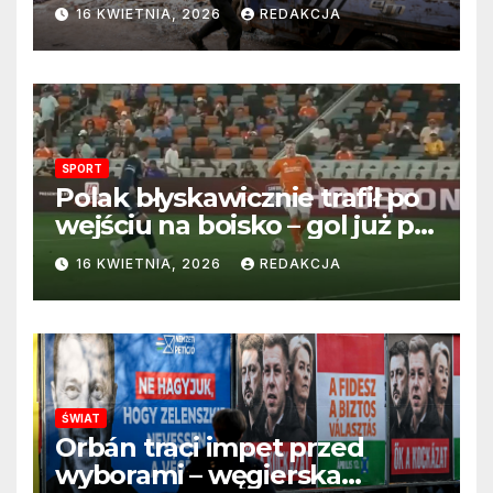
perspektywa zakończenia
16 KWIETNIA, 2026
REDAKCJA
wojny wciąż odległa
SPORT
Polak błyskawicznie trafił po
wejściu na boisko – gol już po
22 sekundach!
16 KWIETNIA, 2026
REDAKCJA
ŚWIAT
Orbán traci impet przed
wyborami – węgierska