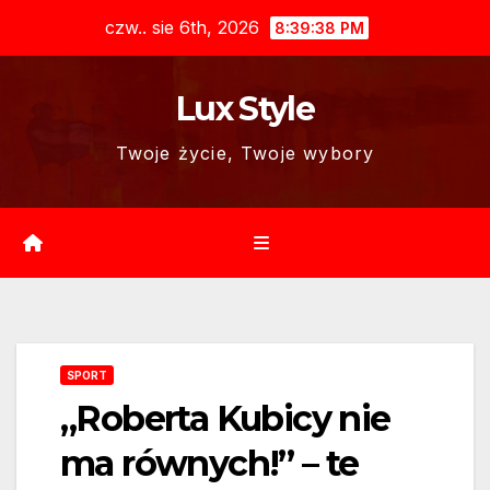
Skip
czw.. sie 6th, 2026
8:39:39 PM
to
content
Lux Style
Twoje życie, Twoje wybory
SPORT
„Roberta Kubicy nie
ma równych!” – te