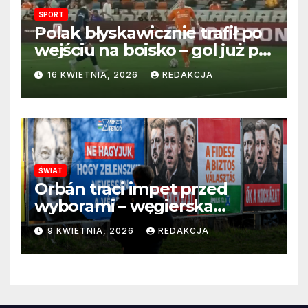
SPORT
Polak błyskawicznie trafił po
wejściu na boisko – gol już po
22 sekundach!
16 KWIETNIA, 2026
REDAKCJA
ŚWIAT
Orbán traci impet przed
wyborami – węgierska
propaganda przestaje
9 KWIETNIA, 2026
REDAKCJA
przekonywać