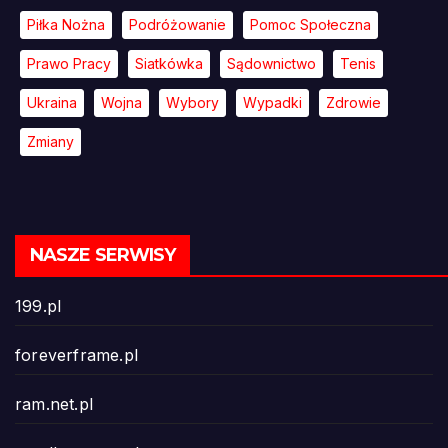
Piłka Nożna
Podróżowanie
Pomoc Społeczna
Prawo Pracy
Siatkówka
Sądownictwo
Tenis
Ukraina
Wojna
Wybory
Wypadki
Zdrowie
Zmiany
NASZE SERWISY
199.pl
foreverframe.pl
ram.net.pl