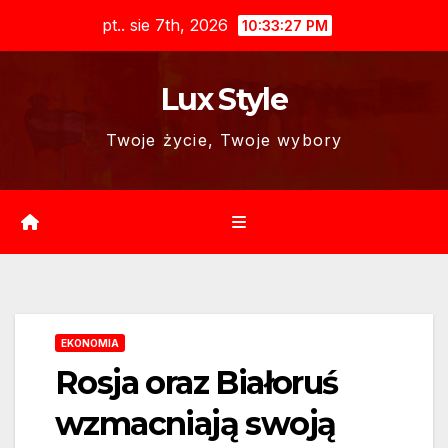
Skip
pt.. sie 7th, 2026
10:33:28 PM
to
content
Lux Style
Twoje życie, Twoje wybory
EKONOMIA
Rosja oraz Białoruś
wzmacniają swoją