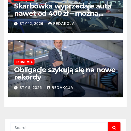
Skarbówka wyprzedaje auta
nawet od 400 zł – można
kupić bez licytacji, ale są
STY 12, 2026
REDAKCJA
pewne warunki
EKONOMIA
Obligacje szykują się na nowe
rekordy
STY 5, 2026
REDAKCJA