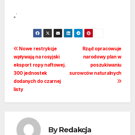
„`
Nawigacja
Nowe restrykcje
Rząd opracowuje
wpływają na rosyjski
narodowy plan w
wpisu
eksport ropy naftowej.
poszukiwaniu
300 jednostek
surowców naturalnych
dodanych do czarnej
listy
By
Redakcja