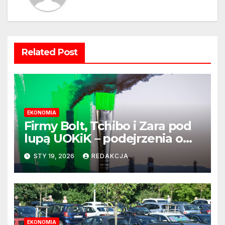
Related Post
EKONOMIA
Firmy Bolt, Tchibo i Zara pod
lupą UOKiK – podejrzenia o
greenwashing wciąż aktualne
STY 19, 2026
REDAKCJA
EKONOMIA