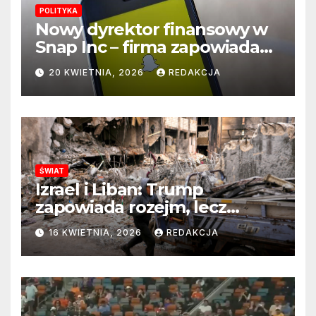
POLITYKA
Nowy dyrektor finansowy w
Snap Inc – firma zapowiada
zmianę na kluczowym
20 KWIETNIA, 2026
REDAKCJA
stanowisku
ŚWIAT
Izrael i Liban: Trump
zapowiada rozejm, lecz
perspektywa zakończenia
16 KWIETNIA, 2026
REDAKCJA
wojny wciąż odległa