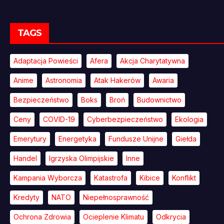
TAGS
Adaptacja Powieści
Afera
Akcja Charytatywna
Anime
Astronomia
Atak Hakerów
Awaria
Bezpieczeństwo
Boks
Broń
Budownictwo
Ceny
COVID-19
Cyberbezpieczeństwo
Ekologia
Emerytury
Energetyka
Fundusze Unijne
Giełda
Handel
Igrzyska Olimpijskie
Inne
Kampania Wyborcza
Katastrofa
Kibice
Konflikt
Kredyty
NATO
Niepełnosprawność
Ochrona Zdrowia
Ocieplenie Klimatu
Odkrycia