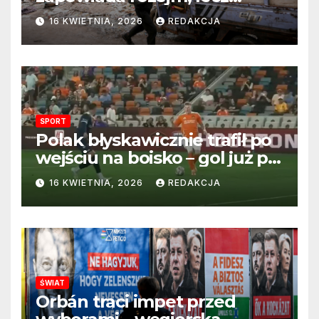
perspektywa zakończenia
16 KWIETNIA, 2026
REDAKCJA
wojny wciąż odległa
SPORT
Polak błyskawicznie trafił po
wejściu na boisko – gol już po
22 sekundach!
16 KWIETNIA, 2026
REDAKCJA
ŚWIAT
Orbán traci impet przed