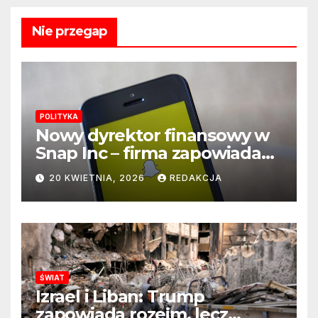
Nie przegap
POLITYKA
Nowy dyrektor finansowy w
Snap Inc – firma zapowiada
zmianę na kluczowym
20 KWIETNIA, 2026
REDAKCJA
stanowisku
ŚWIAT
Izrael i Liban: Trump
zapowiada rozejm, lecz