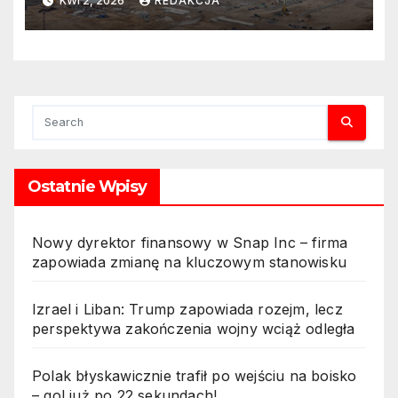
KWI 2, 2026
REDAKCJA
ropy znów wzrosną?
Ukraińskie ataki osłabiają
rosyjską infrastrukturę 2.
Ukraiński cios w rosyjski
sektor naftowy – czy
zapłacimy więcej za ropę? 3.
Perspektywa podwyżek cen
ropy po uderzeniu Ukrainy w
Ostatnie Wpisy
strategiczne cele Rosji 4.
Ataki Ukrainy na Rosję mogą
windować ceny ropy 5.
Nowy dyrektor finansowy w Snap Inc – firma
Rosyjski rynek ropy pod
zapowiada zmianę na kluczowym stanowisku
presją po ukraińskich
działaniach – co to oznacza
Izrael i Liban: Trump zapowiada rozejm, lecz
dla cen?
perspektywa zakończenia wojny wciąż odległa
Polak błyskawicznie trafił po wejściu na boisko
– gol już po 22 sekundach!