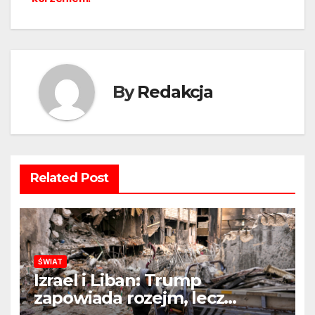
By
Redakcja
Related Post
ŚWIAT
Izrael i Liban: Trump
zapowiada rozejm, lecz