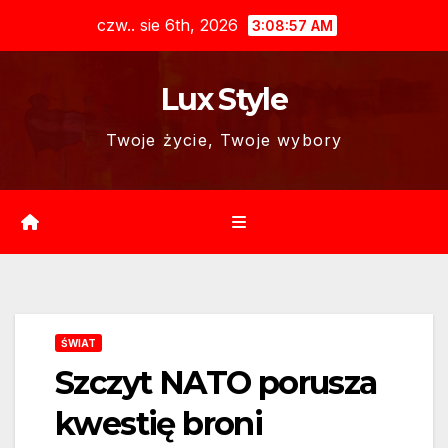
Skip
czw.. sie 6th, 2026
3:08:58 AM
to
content
Lux Style
Twoje życie, Twoje wybory
ŚWIAT
Szczyt NATO porusza
kwestię broni