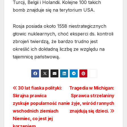
Turcji, Belgii i Holandii. Kolejne 100 takich
bomb znajduje się na terytorium USA.
Rosja posiada około 1558 niestrategicznych
głowic nuklearnych, choć eksperci ds. kontroli
zbrojeń twierdzą, że bardzo trudno jest
określić ich dokładną liczbę ze względu na
tajemnicę państwową.
Nawigacja
30 lat fiaska polityki:
Tragedia w Michigan:
Skrajna prawica
Sprawca strzelaniny
wpisu
zyskuje popularność na
nie żyje, wśród rannych
wschodnich ziemiach
znajdują się dzieci.
Niemiec, co jest jej
korzeniem.