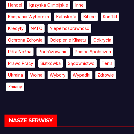
Handel
Igrzyska Olimpijskie
Inne
Kampania Wyborcza
Katastrofa
Kibice
Konflikt
Kredyty
NATO
Niepełnosprawność
Ochrona Zdrowia
Ocieplenie Klimatu
Odkrycia
Piłka Nożna
Podróżowanie
Pomoc Społeczna
Prawo Pracy
Siatkówka
Sądownictwo
Tenis
Ukraina
Wojna
Wybory
Wypadki
Zdrowie
Zmiany
NASZE SERWISY