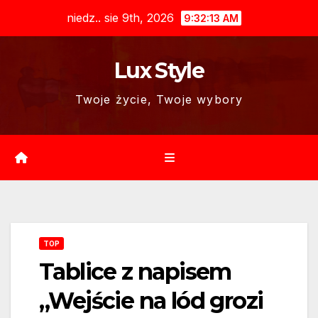
Skip
niedz.. sie 9th, 2026
9:32:14 AM
to
content
Lux Style
Twoje życie, Twoje wybory
TOP
Tablice z napisem
„Wejście na lód grozi