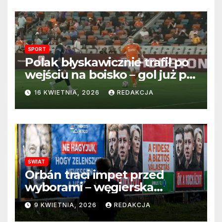
SPORT
Polak błyskawicznie trafił po
wejściu na boisko – gol już po
22 sekundach!
16 KWIETNIA, 2026
REDAKCJA
ŚWIAT
Orbán traci impet przed
wyborami – węgierska
propaganda przestaje
9 KWIETNIA, 2026
REDAKCJA
przekonywać