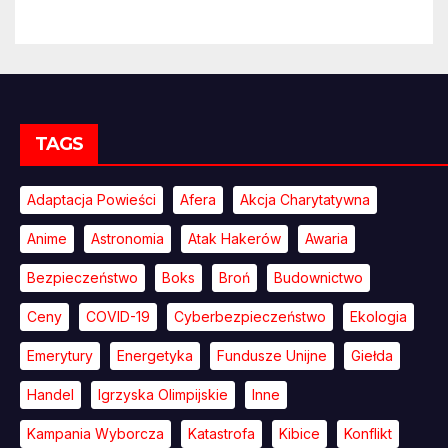
TAGS
Adaptacja Powieści
Afera
Akcja Charytatywna
Anime
Astronomia
Atak Hakerów
Awaria
Bezpieczeństwo
Boks
Broń
Budownictwo
Ceny
COVID-19
Cyberbezpieczeństwo
Ekologia
Emerytury
Energetyka
Fundusze Unijne
Giełda
Handel
Igrzyska Olimpijskie
Inne
Kampania Wyborcza
Katastrofa
Kibice
Konflikt