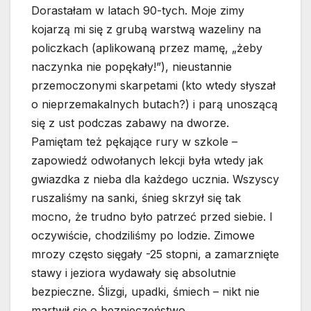
Dorastałam w latach 90-tych. Moje zimy
kojarzą mi się z grubą warstwą wazeliny na
policzkach (aplikowaną przez mamę, „żeby
naczynka nie popękały!”), nieustannie
przemoczonymi skarpetami (kto wtedy słyszał
o nieprzemakalnych butach?) i parą unoszącą
się z ust podczas zabawy na dworze.
Pamiętam też pękające rury w szkole –
zapowiedź odwołanych lekcji była wtedy jak
gwiazdka z nieba dla każdego ucznia. Wszyscy
ruszaliśmy na sanki, śnieg skrzył się tak
mocno, że trudno było patrzeć przed siebie. I
oczywiście, chodziliśmy po lodzie. Zimowe
mrozy często sięgały -25 stopni, a zamarznięte
stawy i jeziora wydawały się absolutnie
bezpieczne. Ślizgi, upadki, śmiech – nikt nie
martwił się o bezpieczeństwo.