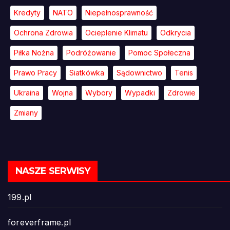
Kredyty
NATO
Niepełnosprawność
Ochrona Zdrowia
Ocieplenie Klimatu
Odkrycia
Piłka Nożna
Podróżowanie
Pomoc Społeczna
Prawo Pracy
Siatkówka
Sądownictwo
Tenis
Ukraina
Wojna
Wybory
Wypadki
Zdrowie
Zmiany
NASZE SERWISY
199.pl
foreverframe.pl