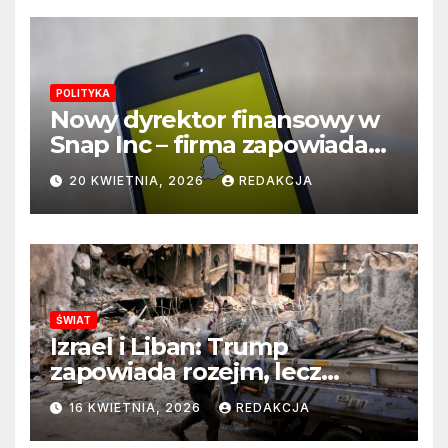
POLITYKA
Nowy dyrektor finansowy w
Snap Inc – firma zapowiada
zmianę na kluczowym
20 KWIETNIA, 2026
REDAKCJA
stanowisku
ŚWIAT
Izrael i Liban: Trump
zapowiada rozejm, lecz
perspektywa zakończenia
16 KWIETNIA, 2026
REDAKCJA
wojny wciąż odległa