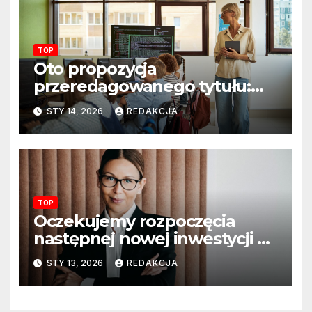
TOP
Oto propozycja
przeredagowanego tytułu:
Resort edukacji szkoli
STY 14, 2026
REDAKCJA
nauczycieli z wykorzystania
sztucznej inteligencji. AI
pojawi się na zajęciach
szkolnych
TOP
Oczekujemy rozpoczęcia
następnej nowej inwestycji w
ciągu najbliższego półrocza
STY 13, 2026
REDAKCJA