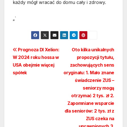
każdy mógł wracać do domu cały i zdrowy.
„`
Nawigacja
Prognoza DI Xelion:
Oto kilka unikalnych
W 2024 roku hossa w
propozycji tytułu,
wpisu
USA obejmie więcej
zachowujących sens
spółek
oryginału: 1. Mało znane
świadczenie ZUS –
seniorzy mogą
otrzymać 2 tys. zł 2.
Zapomniane wsparcie
dla seniorów: 2 tys. zł z
ZUS czeka na
uprawnionych 3.