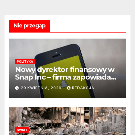
Nie przegap
POLITYKA
Nowy dyrektor finansowy w
Snap Inc – firma zapowiada
zmianę na kluczowym
20 KWIETNIA, 2026
REDAKCJA
stanowisku
ŚWIAT