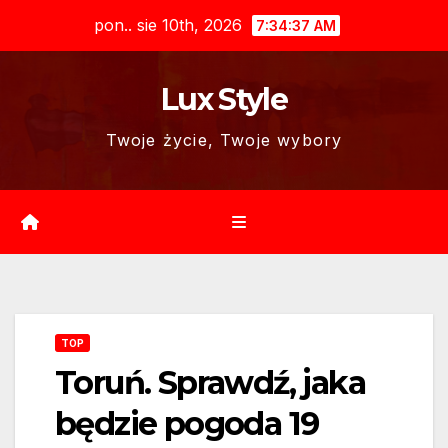
Skip
pon.. sie 10th, 2026
7:34:39 AM
to
content
Lux Style
Twoje życie, Twoje wybory
TOP
Toruń. Sprawdź, jaka
będzie pogoda 19