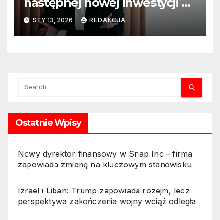
następnej nowej inwestycji w
ciągu najbliższego półrocza
STY 13, 2026
REDAKCJA
Ostatnie Wpisy
Nowy dyrektor finansowy w Snap Inc – firma
zapowiada zmianę na kluczowym stanowisku
Izrael i Liban: Trump zapowiada rozejm, lecz
perspektywa zakończenia wojny wciąż odległa