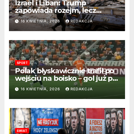
Izrael i Liban: Trump
zapowiada rozejm, lecz
perspektywa zakończenia
16 KWIETNIA, 2026
REDAKCJA
wojny wciąż odległa
SPORT
Polak błyskawicznie trafił po
wejściu na boisko – gol już po
22 sekundach!
16 KWIETNIA, 2026
REDAKCJA
ŚWIAT