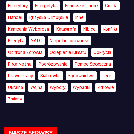
Emerytury
Energetyka
Fundusze Unijne
Giełda
Handel
Igrzyska Olimpijskie
Inne
Kampania Wyborcza
Katastrofa
Kibice
Konflikt
Kredyty
NATO
Niepełnosprawność
Ochrona Zdrowia
Ocieplenie Klimatu
Odkrycia
Piłka Nożna
Podróżowanie
Pomoc Społeczna
Prawo Pracy
Siatkówka
Sądownictwo
Tenis
Ukraina
Wojna
Wybory
Wypadki
Zdrowie
Zmiany
NASZE SERWISY