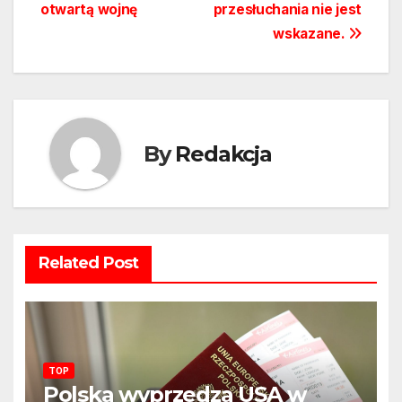
otwartą wojnę
przesłuchania nie jest
wskazane.
By
Redakcja
Related Post
TOP
Polska wyprzedza USA w