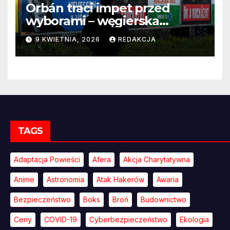
Orbán traci impet przed
wyborami – węgierska
propaganda przestaje
9 KWIETNIA, 2026
REDAKCJA
przekonywać
TAGS
Adaptacja Powieści
Afera
Akcja Charytatywna
Anime
Astronomia
Atak Hakerów
Awaria
Bezpieczeństwo
Boks
Broń
Budownictwo
Ceny
COVID-19
Cyberbezpieczeństwo
Ekologia