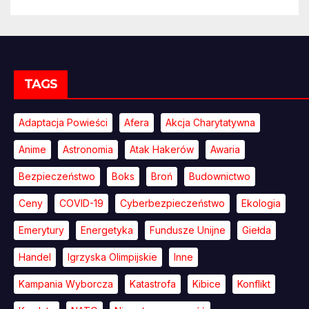
TAGS
Adaptacja Powieści
Afera
Akcja Charytatywna
Anime
Astronomia
Atak Hakerów
Awaria
Bezpieczeństwo
Boks
Broń
Budownictwo
Ceny
COVID-19
Cyberbezpieczeństwo
Ekologia
Emerytury
Energetyka
Fundusze Unijne
Giełda
Handel
Igrzyska Olimpijskie
Inne
Kampania Wyborcza
Katastrofa
Kibice
Konflikt