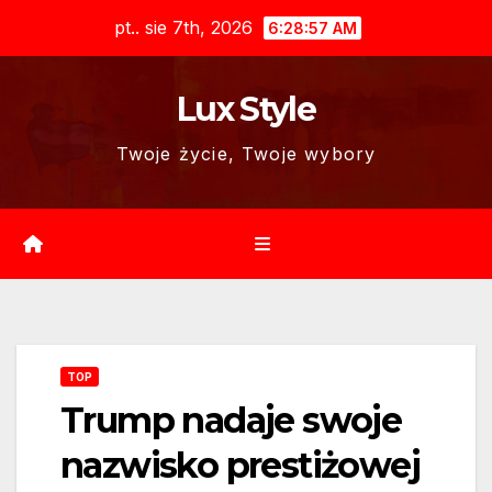
Skip
pt.. sie 7th, 2026
6:28:58 AM
to
content
Lux Style
Twoje życie, Twoje wybory
TOP
Trump nadaje swoje
nazwisko prestiżowej