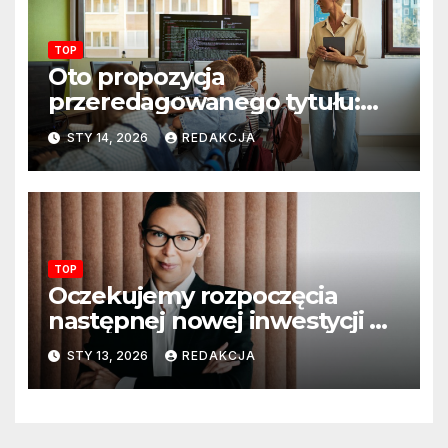
TOP
Oto propozycja
przeredagowanego tytułu:
Resort edukacji szkoli
STY 14, 2026
REDAKCJA
nauczycieli z wykorzystania
sztucznej inteligencji. AI
pojawi się na zajęciach
szkolnych
TOP
Oczekujemy rozpoczęcia
następnej nowej inwestycji w
ciągu najbliższego półrocza
STY 13, 2026
REDAKCJA