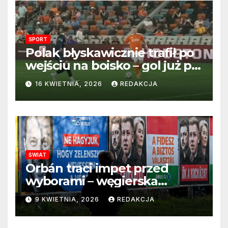
SPORT
Polak błyskawicznie trafił po
wejściu na boisko – gol już po
22 sekundach!
16 KWIETNIA, 2026
REDAKCJA
ŚWIAT
Orbán traci impet przed
wyborami – węgierska
propaganda przestaje
9 KWIETNIA, 2026
REDAKCJA
przekonywać