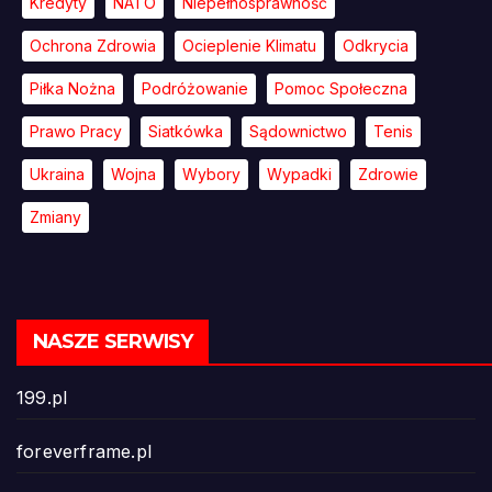
Kredyty
NATO
Niepełnosprawność
Ochrona Zdrowia
Ocieplenie Klimatu
Odkrycia
Piłka Nożna
Podróżowanie
Pomoc Społeczna
Prawo Pracy
Siatkówka
Sądownictwo
Tenis
Ukraina
Wojna
Wybory
Wypadki
Zdrowie
Zmiany
NASZE SERWISY
199.pl
foreverframe.pl