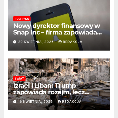
POLITYKA
Nowy dyrektor finansowy w
Snap Inc – firma zapowiada
zmianę na kluczowym
20 KWIETNIA, 2026
REDAKCJA
stanowisku
ŚWIAT
Izrael i Liban: Trump
zapowiada rozejm, lecz
perspektywa zakończenia
16 KWIETNIA, 2026
REDAKCJA
wojny wciąż odległa