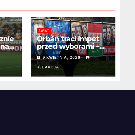
ŚWIAT
znie
Orbán traci impet
 na
przed wyborami –
 po
węgierska
9 KWIETNIA, 2026
propaganda
przestaje
REDAKCJA
przekonywać