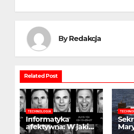
By
Redakcja
Related Post
TECHNOLOGIA
TECHNO
Informatyka
Sekr
afektywna: W jaki
Mary