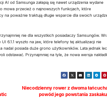
kcji AI od Samsunga załapią się nawet urządzenia wydane
bo mowa przecież o najnowszych funkcjach, które
y na poważnie traktują długie wsparcie dla swoich urządz
przynajmniej nie dla wszystkich posiadaczy Samsungów. Wr
I 6.1.1 wyszło na jaw, które telefony tej aktualizacji nie
óra nadal posiada duże grono użytkowników. Lata jednak lec
oli odstawać. Przynajmniej na tyle, że nowa wersja nakładk
Niecodzienny rower z dwoma łańcucha
atic
powód jego powstania zaskak