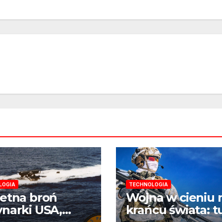
LOGIA
TECHNOLOGIA
etna broń
Wojna w cieniu 
narki USA,
krańcu świata: t