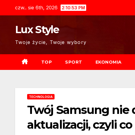
Skip
czw.. sie 6th, 2026
2:10:54 PM
to
content
Lux Style
Twoje życie, Twoje wybory
TOP
SPORT
EKONOMIA
TECHNOLOGIA
Twój Samsung nie d
aktualizacji, czyli co