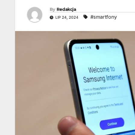
By
Redakcja
#smartfony
LIP 24, 2024