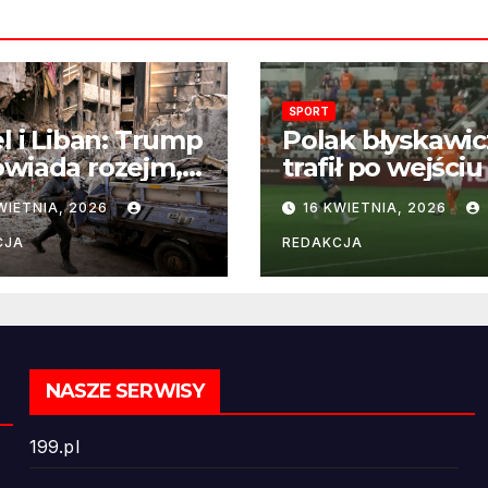
SPORT
el i Liban: Trump
Polak błyskawic
wiada rozejm,
trafił po wejściu
 perspektywa
boisko – gol już
WIETNIA, 2026
16 KWIETNIA, 2026
ńczenia wojny
22 sekundach!
ż odległa
CJA
REDAKCJA
NASZE SERWISY
199.pl