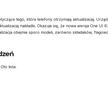
otyczące tego, które telefony otrzymają aktualizację. Urzą
ualizację nakładki. Okazuje się, że nowa wersja One UI 6.1
alizacja obejmie sporo modeli, zarówno składaków, flagow
.
dzeń
to lista: