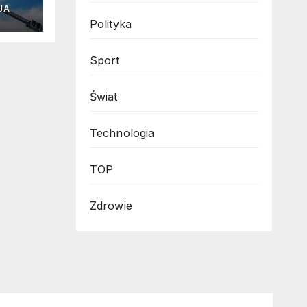
resy
JA
Polityka
Sport
Świat
Technologia
TOP
Zdrowie