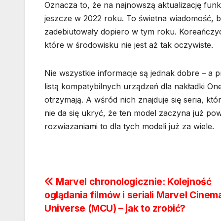
Oznacza to, że na najnowszą aktualizację fun
jeszcze w 2022 roku. To świetna wiadomość, 
zadebiutowały dopiero w tym roku. Koreańczyc
które w środowisku nie jest aż tak oczywiste.
Nie wszystkie informacje są jednak dobre – a 
listą kompatybilnych urządzeń dla nakładki One U
otrzymają. A wśród nich znajduje się seria, kt
nie da się ukryć, że ten model zaczyna już pow
rozwiazaniami to dla tych modeli już za wiele.
Nawigacja
Marvel chronologicznie: Kolejność
oglądania filmów i seriali Marvel Cinem
wpisu
Universe (MCU) – jak to zrobić?