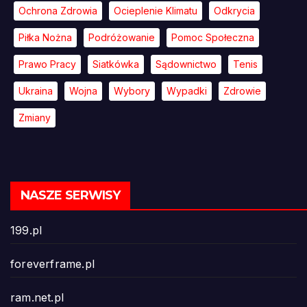
Ochrona Zdrowia
Ocieplenie Klimatu
Odkrycia
Piłka Nożna
Podróżowanie
Pomoc Społeczna
Prawo Pracy
Siatkówka
Sądownictwo
Tenis
Ukraina
Wojna
Wybory
Wypadki
Zdrowie
Zmiany
NASZE SERWISY
199.pl
foreverframe.pl
ram.net.pl