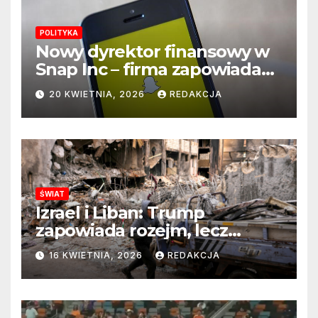
POLITYKA
Nowy dyrektor finansowy w
Snap Inc – firma zapowiada
zmianę na kluczowym
20 KWIETNIA, 2026
REDAKCJA
stanowisku
ŚWIAT
Izrael i Liban: Trump
zapowiada rozejm, lecz
perspektywa zakończenia
16 KWIETNIA, 2026
REDAKCJA
wojny wciąż odległa