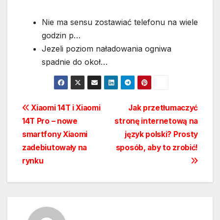
Nie ma sensu zostawiać telefonu na wiele
godzin p…
Jezeli poziom naładowania ogniwa
spadnie do okoł…
Nawigacja
Xiaomi 14T i Xiaomi
Jak przetłumaczyć
14T Pro – nowe
stronę internetową na
wpisu
smartfony Xiaomi
język polski? Prosty
zadebiutowały na
sposób, aby to zrobić!
rynku