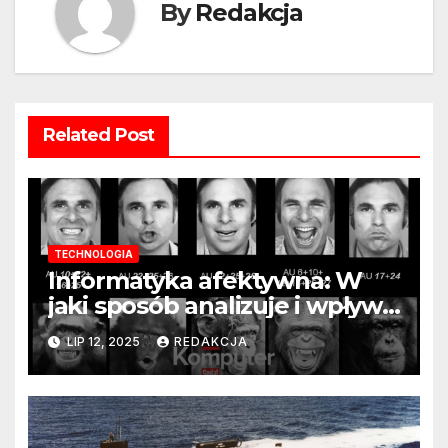
By
Redakcja
Related Post
TECHNOLOGIA
Informatyka afektywna: W
jaki sposób analizuje i wpływa
na nasze emocje?
LIP 12, 2025
REDAKCJA