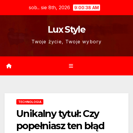
Skip
sob.. sie 8th, 2026
9:00:39 AM
to
content
Lux Style
Twoje życie, Twoje wybory
TECHNOLOGIA
Unikalny tytuł: Czy
popełniasz ten błąd