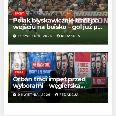
SPORT
Polak błyskawicznie trafił po
wejściu na boisko – gol już po
22 sekundach!
16 KWIETNIA, 2026
REDAKCJA
ŚWIAT
Orbán traci impet przed
wyborami – węgierska
propaganda przestaje
9 KWIETNIA, 2026
REDAKCJA
przekonywać