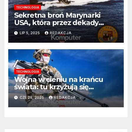
TECHNOLOGIA
Sekretna broń Marynarki
USA, która przez dekady
spędzała sen z powiek
LIP 5, 2025
REDAKCJA
Rosjanom
TECHNOLOGIA
Wojna w cieniu na krańcu
świata: tu krzyżują się
interesy wszystkich mocarstw
CZE 28, 2025
REDAKCJA