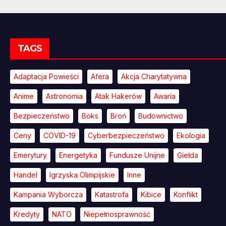
TAGS
Adaptacja Powieści
Afera
Akcja Charytatywna
Anime
Astronomia
Atak Hakerów
Awaria
Bezpieczeństwo
Boks
Broń
Budownictwo
Ceny
COVID-19
Cyberbezpieczeństwo
Ekologia
Emerytury
Energetyka
Fundusze Unijne
Giełda
Handel
Igrzyska Olimpijskie
Inne
Kampania Wyborcza
Katastrofa
Kibice
Konflikt
Kredyty
NATO
Niepełnosprawność