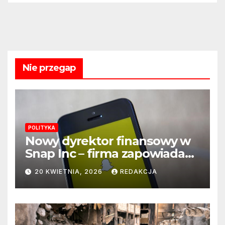
Nie przegap
POLITYKA
Nowy dyrektor finansowy w
Snap Inc – firma zapowiada
zmianę na kluczowym
20 KWIETNIA, 2026
REDAKCJA
stanowisku