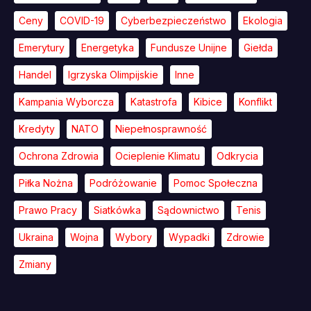
Ceny
COVID-19
Cyberbezpieczeństwo
Ekologia
Emerytury
Energetyka
Fundusze Unijne
Giełda
Handel
Igrzyska Olimpijskie
Inne
Kampania Wyborcza
Katastrofa
Kibice
Konflikt
Kredyty
NATO
Niepełnosprawność
Ochrona Zdrowia
Ocieplenie Klimatu
Odkrycia
Piłka Nożna
Podróżowanie
Pomoc Społeczna
Prawo Pracy
Siatkówka
Sądownictwo
Tenis
Ukraina
Wojna
Wybory
Wypadki
Zdrowie
Zmiany