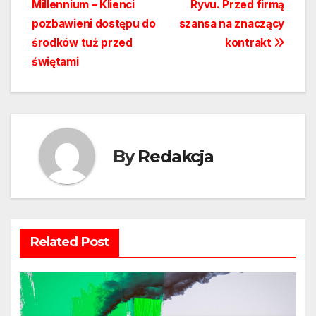
Millennium – Klienci
Ryvu. Przed firmą
wpisu
pozbawieni dostępu do
szansa na znaczący
środków tuż przed
kontrakt
świętami
By
Redakcja
Related Post