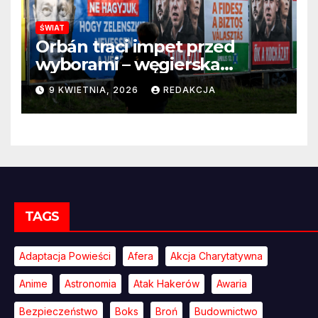
ŚWIAT
Orbán traci impet przed
wyborami – węgierska
propaganda przestaje
9 KWIETNIA, 2026
REDAKCJA
przekonywać
TAGS
Adaptacja Powieści
Afera
Akcja Charytatywna
Anime
Astronomia
Atak Hakerów
Awaria
Bezpieczeństwo
Boks
Broń
Budownictwo