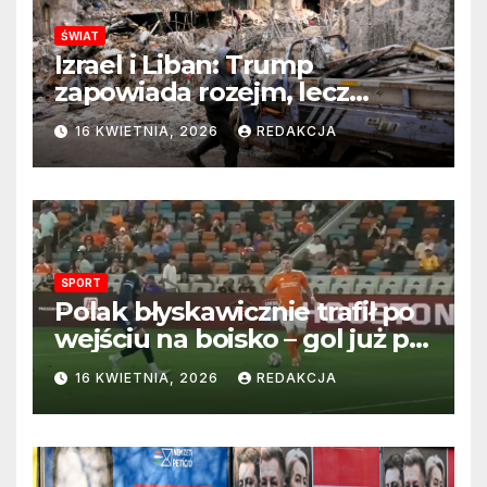
ŚWIAT
Izrael i Liban: Trump
zapowiada rozejm, lecz
perspektywa zakończenia
16 KWIETNIA, 2026
REDAKCJA
wojny wciąż odległa
SPORT
Polak błyskawicznie trafił po
wejściu na boisko – gol już po
22 sekundach!
16 KWIETNIA, 2026
REDAKCJA