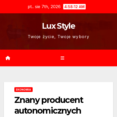
Skip
pt.. sie 7th, 2026
4:58:13 AM
to
content
Lux Style
Twoje życie, Twoje wybory
EKONOMIA
Znany producent
autonomicznych