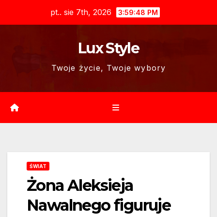
Skip
pt.. sie 7th, 2026
3:59:49 PM
to
content
Lux Style
Twoje życie, Twoje wybory
ŚWIAT
Żona Aleksieja
Nawalnego figuruje