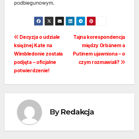
podbiegunowym.
Nawigacja
Decyzja o udziale
Tajna korespondencja
księżnej Kate na
między Orbánem a
wpisu
Wimbledonie została
Putinem ujawniona – o
podjęta – oficjalne
czym rozmawiali?
potwierdzenie!
By
Redakcja