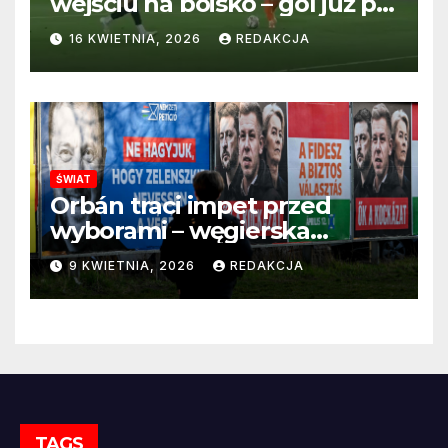
wejściu na boisko – gol już po
22 sekundach!
16 KWIETNIA, 2026
REDAKCJA
ŚWIAT
Orbán traci impet przed
wyborami – węgierska
propaganda przestaje
9 KWIETNIA, 2026
REDAKCJA
przekonywać
TAGS