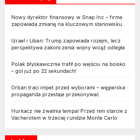
Ataki Ukrainy na Rosję mogą
windować ceny ropy 5.
Nowy dyrektor finansowy w Snap Inc – firma
Rosyjski rynek ropy pod
zapowiada zmianę na kluczowym stanowisku
presją po ukraińskich
działaniach – co to oznacza
Izrael i Liban: Trump zapowiada rozejm, lecz
dla cen?
perspektywa zakończenia wojny wciąż odległa
Polak błyskawicznie trafił po wejściu na boisko
– gol już po 22 sekundach!
Orbán traci impet przed wyborami – węgierska
propaganda przestaje przekonywać
Hurkacz nie zwalnia tempa! Przed nim starcie z
Vacherotem w trzeciej rundzie Monte Carlo