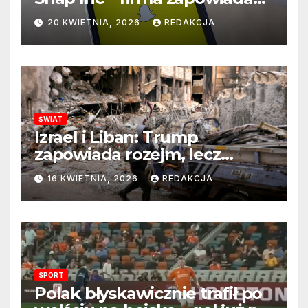
zmianę na kluczowym
20 KWIETNIA, 2026
REDAKCJA
stanowisku
ŚWIAT
Izrael i Liban: Trump
zapowiada rozejm, lecz
perspektywa zakończenia
16 KWIETNIA, 2026
REDAKCJA
wojny wciąż odległa
SPORT
Polak błyskawicznie trafił po