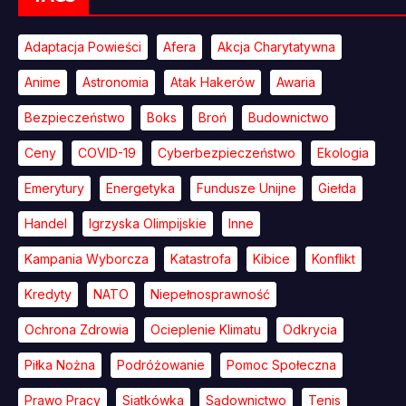
Adaptacja Powieści
Afera
Akcja Charytatywna
Anime
Astronomia
Atak Hakerów
Awaria
Bezpieczeństwo
Boks
Broń
Budownictwo
Ceny
COVID-19
Cyberbezpieczeństwo
Ekologia
Emerytury
Energetyka
Fundusze Unijne
Giełda
Handel
Igrzyska Olimpijskie
Inne
Kampania Wyborcza
Katastrofa
Kibice
Konflikt
Kredyty
NATO
Niepełnosprawność
Ochrona Zdrowia
Ocieplenie Klimatu
Odkrycia
Piłka Nożna
Podróżowanie
Pomoc Społeczna
Prawo Pracy
Siatkówka
Sądownictwo
Tenis