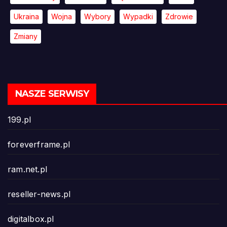
Ukraina
Wojna
Wybory
Wypadki
Zdrowie
Zmiany
NASZE SERWISY
199.pl
foreverframe.pl
ram.net.pl
reseller-news.pl
digitalbox.pl