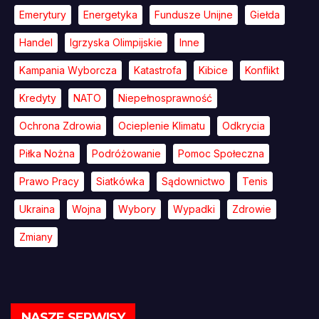
Emerytury
Energetyka
Fundusze Unijne
Giełda
Handel
Igrzyska Olimpijskie
Inne
Kampania Wyborcza
Katastrofa
Kibice
Konflikt
Kredyty
NATO
Niepełnosprawność
Ochrona Zdrowia
Ocieplenie Klimatu
Odkrycia
Piłka Nożna
Podróżowanie
Pomoc Społeczna
Prawo Pracy
Siatkówka
Sądownictwo
Tenis
Ukraina
Wojna
Wybory
Wypadki
Zdrowie
Zmiany
NASZE SERWISY