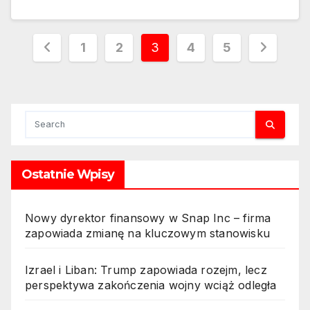
Stronicowanie
1
2
3
4
5
wpisów
Ostatnie Wpisy
Nowy dyrektor finansowy w Snap Inc – firma
zapowiada zmianę na kluczowym stanowisku
Izrael i Liban: Trump zapowiada rozejm, lecz
perspektywa zakończenia wojny wciąż odległa