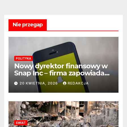
Nie przegap
POLITYKA
Nowy dyrektor finansowy w
Snap Inc – firma zapowiada
zmianę na kluczowym
20 KWIETNIA, 2026
REDAKCJA
stanowisku
ŚWIAT