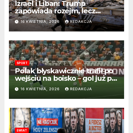
Izrael i Liban: Trump
zapowiada rozejm, lecz
perspektywa zakończenia
16 KWIETNIA, 2026
REDAKCJA
wojny wciąż odległa
SPORT
Polak błyskawicznie trafił po
wejściu na boisko – gol już po
22 sekundach!
16 KWIETNIA, 2026
REDAKCJA
ŚWIAT