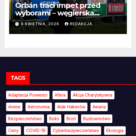
Orbán traci impet przed
wyborami – węgierska
propaganda przestaje
9 KWIETNIA, 2026
REDAKCJA
przekonywać
TAGS
Adaptacja Powieści
Afera
Akcja Charytatywna
Anime
Astronomia
Atak Hakerów
Awaria
Bezpieczeństwo
Boks
Broń
Budownictwo
Ceny
COVID-19
Cyberbezpieczeństwo
Ekologia