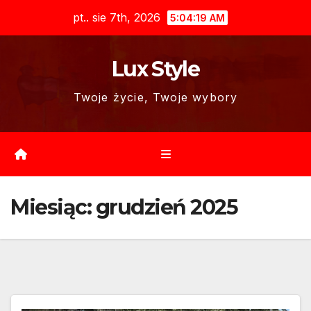
Skip
pt.. sie 7th, 2026
5:04:21 AM
to
content
Lux Style
Twoje życie, Twoje wybory
Miesiąc:
grudzień 2025