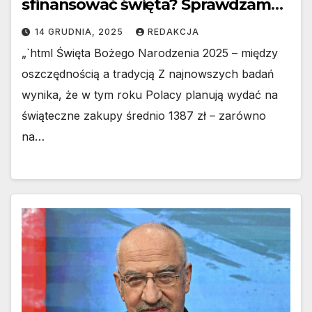
sfinansować święta? Sprawdzamy
wyliczenia 2. Ile godzin pracy
14 GRUDNIA, 2025
REDAKCJA
potrzeba, by pokryć wydatki
„`html Święta Bożego Narodzenia 2025 – między
świąteczne? Analiza kosztów 3.
oszczędnością a tradycją Z najnowszych badań
Praca na święta — po jakim czasie
wynika, że w tym roku Polacy planują wydać na
zarobisz na tegoroczne wydatki? 4.
świąteczne zakupy średnio 1387 zł – zarówno
Zarobić na święta: ile pracy
na…
wymaga świąteczny budżet? 5.
Koszty świąt a czas pracy – ile
musisz przepracować, by cieszyć się
świętami? 6. Jak wiele pracy
kosztują święta? Przegląd
wydatków i zarobków Daj znać, jeśli
chcesz wersję pasującą do