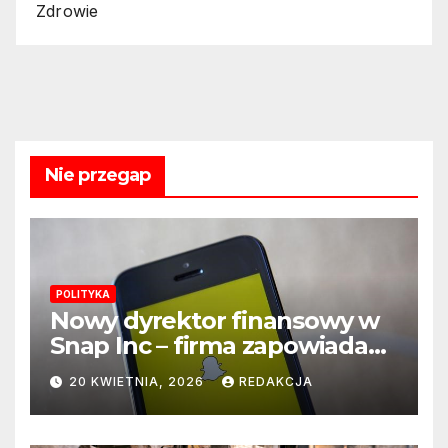
Zdrowie
Nie przegap
POLITYKA
Nowy dyrektor finansowy w
Snap Inc – firma zapowiada
zmianę na kluczowym
20 KWIETNIA, 2026
REDAKCJA
stanowisku