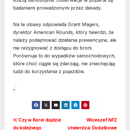
ilością samobójstw. Obserwacje te poparte są
badaniami prowadzonymi przez dekady.
Na te obawy odpowiada Grant Magers,
dyrektor American Rounds, który twierdzi, że
należy podejmować działania prewencyjne, ale
nie rezygnować z dostępu do broni.
Porównuje to do wypadków samochodowych,
które choć ciągle się zdarzają, nie zniechęcają
ludzi do korzystania z pojazdów.
„`
Nawigacja
Czy w Korei dojdzie
Wiceszef NFZ
do kolejnego
stwierdza: Dodatkowe