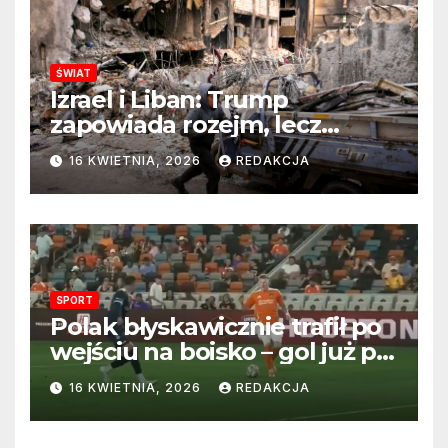
ŚWIAT
Izrael i Liban: Trump
zapowiada rozejm, lecz
perspektywa zakończenia
16 KWIETNIA, 2026
REDAKCJA
wojny wciąż odległa
SPORT
Polak błyskawicznie trafił po
wejściu na boisko – gol już po
22 sekundach!
16 KWIETNIA, 2026
REDAKCJA