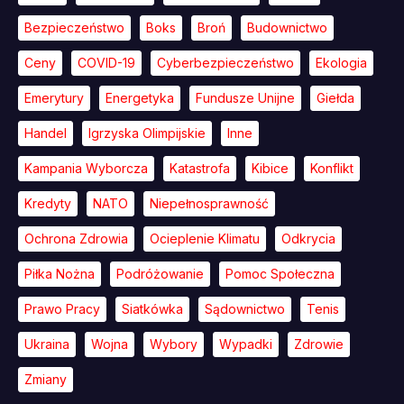
Bezpieczeństwo
Boks
Broń
Budownictwo
Ceny
COVID-19
Cyberbezpieczeństwo
Ekologia
Emerytury
Energetyka
Fundusze Unijne
Giełda
Handel
Igrzyska Olimpijskie
Inne
Kampania Wyborcza
Katastrofa
Kibice
Konflikt
Kredyty
NATO
Niepełnosprawność
Ochrona Zdrowia
Ocieplenie Klimatu
Odkrycia
Piłka Nożna
Podróżowanie
Pomoc Społeczna
Prawo Pracy
Siatkówka
Sądownictwo
Tenis
Ukraina
Wojna
Wybory
Wypadki
Zdrowie
Zmiany