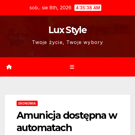
Skip
sob.. sie 8th, 2026
4:35:39 AM
to
content
Lux Style
Twoje życie, Twoje wybory
EKONOMIA
Amunicja dostępna w
automatach